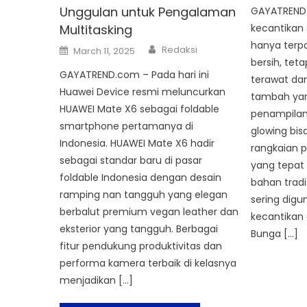
Unggulan untuk Pengalaman
GAYATREND
kecantikan
Multitasking
hanya terpa
Author
Posted
Redaksi
March 11, 2025
on
bersih, teta
GAYATREND.com – Pada hari ini
terawat dan
Huawei Device resmi meluncurkan
tambah ya
HUAWEI Mate X6 sebagai foldable
penampilan.
smartphone pertamanya di
glowing bis
Indonesia. HUAWEI Mate X6 hadir
rangkaian 
sebagai standar baru di pasar
yang tepa
foldable Indonesia dengan desain
bahan tradi
ramping nan tangguh yang elegan
sering dig
berbalut premium vegan leather dan
kecantikan 
eksterior yang tangguh. Berbagai
Bunga […]
fitur pendukung produktivitas dan
performa kamera terbaik di kelasnya
menjadikan […]