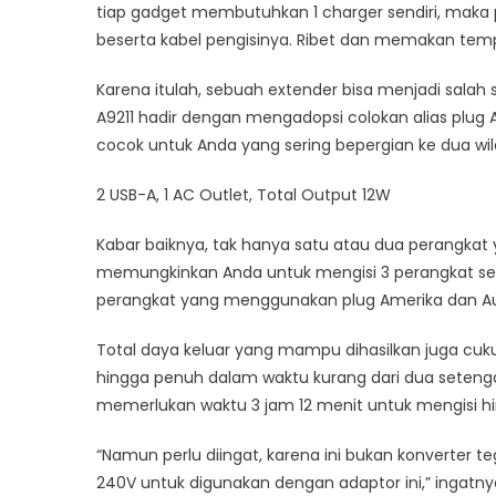
tiap gadget membutuhkan 1 charger sendiri, maka 
beserta kabel pengisinya. Ribet dan memakan temp
Karena itulah, sebuah extender bisa menjadi salah 
A9211 hadir dengan mengadopsi colokan alias plug Am
cocok untuk Anda yang sering bepergian ke dua wi
2 USB-A, 1 AC Outlet, Total Output 12W
Kabar baiknya, tak hanya satu atau dua perangkat 
memungkinkan Anda untuk mengisi 3 perangkat sekal
perangkat yang menggunakan plug Amerika dan Aus
Total daya keluar yang mampu dihasilkan juga cuk
hingga penuh dalam waktu kurang dari dua seteng
memerlukan waktu 3 jam 12 menit untuk mengisi h
“Namun perlu diingat, karena ini bukan konverter
240V untuk digunakan dengan adaptor ini,” ingatny