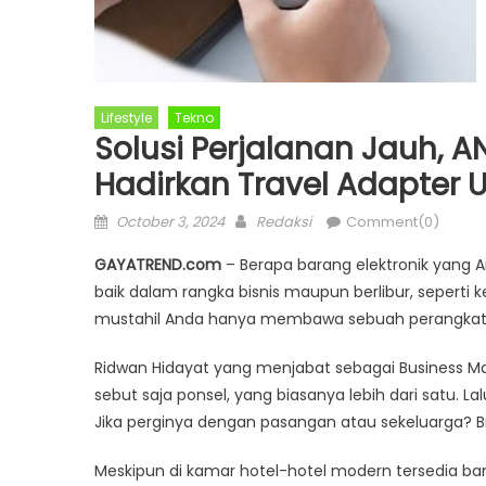
Lifestyle
Tekno
Solusi Perjalanan Jauh, 
Hadirkan Travel Adapter 
Posted
Author
October 3, 2024
Redaksi
Comment(0)
on
GAYATREND.com
– Berapa barang elektronik yang 
baik dalam rangka bisnis maupun berlibur, seperti 
mustahil Anda hanya membawa sebuah perangkat e
Ridwan Hidayat yang menjabat sebagai Business M
sebut saja ponsel, yang biasanya lebih dari satu. L
Jika perginya dengan pasangan atau sekeluarga? Bis
Meskipun di kamar hotel-hotel modern tersedia ban