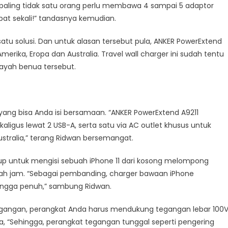
paling tidak satu orang perlu membawa 4 sampai 5 adaptor
at sekali!” tandasnya kemudian.
satu solusi. Dan untuk alasan tersebut pula, ANKER PowerExtend
erika, Eropa dan Australia. Travel wall charger ini sudah tentu
layah benua tersebut.
yang bisa Anda isi bersamaan. “ANKER PowerExtend A9211
igus lewat 2 USB-A, serta satu via AC outlet khusus untuk
tralia,” terang Ridwan bersemangat.
up untuk mengisi sebuah iPhone 11 dari kosong melompong
ah jam. “Sebagai pembanding, charger bawaan iPhone
ingga penuh,” sambung Ridwan.
 tegangan, perangkat Anda harus mendukung tegangan lebar 100
a, “Sehingga, perangkat tegangan tunggal seperti pengering