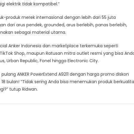
igi elektrik tidak kompatibel.”
uk-produk merek internasional dengan lebih dari 55 juta
gan dari arus pendek, grounded, arus berlebih, panas berlebih,
unakan sebagai material utama.
ficial Anker Indonesia dan marketplace terkemuka seperti
a TikTok Shop, maupun Ratusan mitra outlet resmi yang bisa And
us, Urban Republic, Fonel hingga Electronic City.
a pulang ANKER PowerExtend A9211 dengan harga promo diskon
18 bulan! “Tidak sering Anda bisa menemukan produk berkualit
gi?” tutup Ridwan.