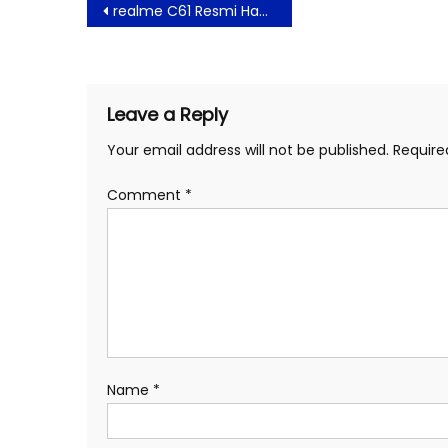
Post
realme C61 Resmi Hadir di Indonesia, Smartphone Pilihan dengan Durabilitas Tinggi
navigation
Leave a Reply
Your email address will not be published.
Require
Comment
*
Name
*