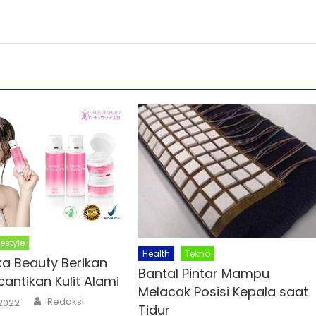
festyle
Health
Tekno
ka Beauty Berikan
Bantal Pintar Mampu
cantikan Kulit Alami
Melacak Posisi Kepala saat
Author
Redaksi
 2022
Tidur