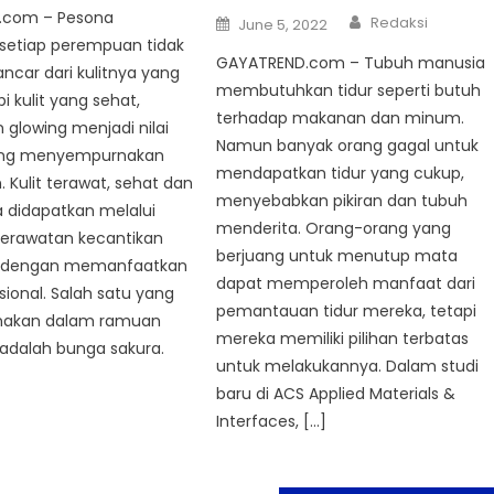
.com – Pesona
Author
Posted
Redaksi
June 5, 2022
on
 setiap perempuan tidak
GAYATREND.com – Tubuh manusia
ncar dari kulitnya yang
membutuhkan tidur seperti butuh
pi kulit yang sehat,
terhadap makanan dan minum.
 glowing menjadi nilai
Namun banyak orang gagal untuk
ng menyempurnakan
mendapatkan tidur yang cukup,
 Kulit terawat, sehat dan
menyebabkan pikiran dan tubuh
a didapatkan melalui
menderita. Orang-orang yang
perawatan kecantikan
berjuang untuk menutup mata
t dengan memanfaatkan
dapat memperoleh manfaat dari
sional. Salah satu yang
pemantauan tidur mereka, tetapi
unakan dalam ramuan
mereka memiliki pilihan terbatas
adalah bunga sakura.
untuk melakukannya. Dalam studi
baru di ACS Applied Materials &
Interfaces, […]