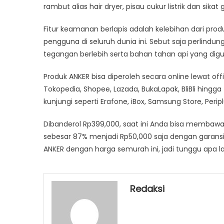
rambut alias hair dryer, pisau cukur listrik dan sikat g
Fitur keamanan berlapis adalah kelebihan dari prod
pengguna di seluruh dunia ini. Sebut saja perlindun
tegangan berlebih serta bahan tahan api yang dig
Produk ANKER bisa diperoleh secara online lewat of
Tokopedia, Shopee, Lazada, BukaLapak, BliBli hingg
kunjungi seperti Erafone, iBox, Samsung Store, Peripl
Dibanderol Rp399,000, saat ini Anda bisa membaw
sebesar 87% menjadi Rp50,000 saja dengan garansi 
ANKER dengan harga semurah ini, jadi tunggu apa la
Redaksi