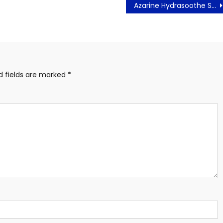
Azarine Hydrasoothe Suncreen Gel Favorit Pilihan Zestie
d fields are marked
*