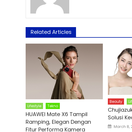
Related Articles
Beauty
Li
Lifestyle
Tekno
Chujiazu
HUAWEI Mate X6 Tampil
Solusi Ke
Ramping, Elegan Dengan
Posted
March 8,
Fitur Performa Kamera
on