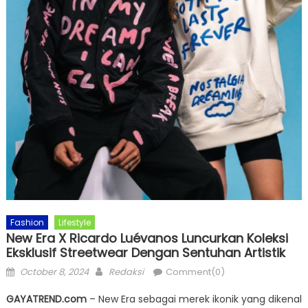
Fashion
Lifestyle
New Era X Ricardo Luévanos Luncurkan Koleksi
Eksklusif Streetwear Dengan Sentuhan Artistik
Posted
Author
October 8, 2024
Redaksi
Comment(0)
on
GAYATREND.com
– New Era sebagai merek ikonik yang dikenal