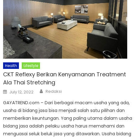
Health
Lifestyle
CKT Reflexy Berikan Kenyamanan Treatment
Ala Thai Stretching
Author
Posted
Redaksi
July 12, 2022
on
GAYATREND.com – Dari berbagai macam usaha yang ada,
usaha di bidang jasa bisa menjadi salah satu pilihan dan
memberikan keuntungan. Yang paling utama dalam usaha
bidang jasa adalah pelaku usaha harus memahami dan
menguasai seluk beluk jasa yang ditawarkan. Usaha bidang