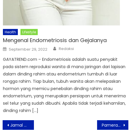
Health
Lifestyle
Mengenal Endometriosis dan Gejalanya
Author
Posted
Redaksi
September 29, 2022
on
GAYATREND.com – Endometriosis adalah suatu penyakit
pada sistem reproduksi wanita di mana jaringan dari lapisan
dalam dinding rahim atau endometrium tumbuh di luar
rongga rahim. Tiap bulan, tubuh wanita akan melepaskan
hormon yang memicu penebalan dinding rahim atau
endometrium, yang merupakan persiapan untuk menerima
sel telur yang sudah dibuahi. Apabila tidak terjadi kehamilan,
dinding rahim […]
Post
Jamal Murray Tampil Sporty Dengan Koleksi Sepatu Warna Terbaru
Pameran ALLPack & ALLPrint Indonesia 2024 Resmi Dibuka