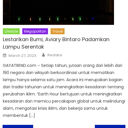
Lifestyle
Megapolitan
Travel
Lestarikan Bumi, Aviary Bintaro Padamkan
Lampu Serentak
Author
Posted
Redaksi
March 27, 2023
on
GAYATREND.com – Setiap tahun, jutaan orang dari lebih dari
190 negara dan wilayah berkoordinasi untuk mematikan
lampu hanya selama satu jam. Acara ini merupakan bagian
dari tradisi tahunan untuk meningkatkan kesadaran tentang
perubahan iklim. “Earth Hour bertujuan untuk meningkatkan
kesadaran dan memicu percakapan global untuk melindungi
alam, mengatasi krisis iklim, dan bekerja sama untuk
membentuk […]