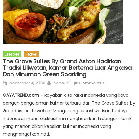
Lifestyle
Travel
The Grove Suites By Grand Aston Hadirkan
Tradisi Liliwetan, Kamar Bertema Luar Angkasa,
Dan Minuman Green Sparkling
Posted
Author
November 4, 2024
Redaksi
Comment(0)
on
GAYATREND.com
– Rayakan cita rasa Indonesia yang kaya
dengan pengalaman kuliner terbaru dari The Grove Suites by
Grand Aston, Liliwetan! Mengusung esensi warisan budaya
Indonesia, menu eksklusif ini menghadirkan hidangan ikonik
yang menonjolkan keaslian kuliner Indonesia yang
menghangatkan hati.