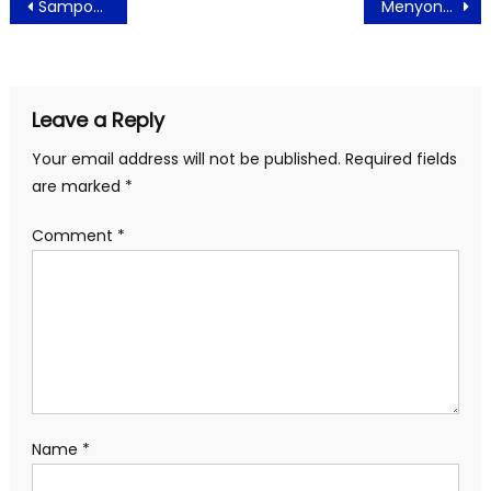
Post
Sampoerna University Tawarkan Kesempatan Emas Mendapatkan Pendidikan Berstandar Internasional
Menyongsong Tahun Baru 2025, Freser Residence Sudirman Jakarta Berikan Promo Menarik Liburan Akhir Tahun
navigation
Leave a Reply
Your email address will not be published.
Required fields
are marked
*
Comment
*
Name
*