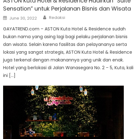
ASTON Kuta Hotel & Residence Hadirkan “Suite
Sensation” untuk Perjalanan Bisnis dan Wisata
Author
Posted
Redaksi
June 30, 2022
on
GAYATREND.com – ASTON Kuta Hotel & Residence sudah
bukan nama yang asing lagi bagi pelaku perjalanan bisnis
dan wisata. Selain karena fasilitas dan pelayananya serta
lokasi yang sangat strategis, ASTON Kuta Hotel & Residence
juga terkenal dengan makanannya yang unik dan enak.
Hotel yang berlokasi di Jalan Wanasegara No. 2 – 5, Kuta, kali
ini […]