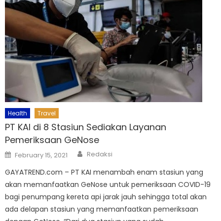
Health
Travel
PT KAI di 8 Stasiun Sediakan Layanan
Pemeriksaan GeNose
Author
Posted
Redaksi
February 15, 2021
on
GAYATREND.com – PT KAI menambah enam stasiun yang
akan memanfaatkan GeNose untuk pemeriksaan COVID-19
bagi penumpang kereta api jarak jauh sehingga total akan
ada delapan stasiun yang memanfaatkan pemeriksaan