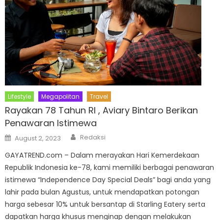
Lifestyle
Megapolitan
Travel
Rayakan 78 Tahun RI , Aviary Bintaro Berikan
Penawaran Istimewa
Author
Posted
Redaksi
August 2, 2023
on
GAYATREND.com – Dalam merayakan Hari Kemerdekaan
Republik Indonesia ke-78, kami memiliki berbagai penawaran
istimewa “Independence Day Special Deals” bagi anda yang
lahir pada bulan Agustus, untuk mendapatkan potongan
harga sebesar 10% untuk bersantap di Starling Eatery serta
dapatkan harga khusus menginap dengan melakukan