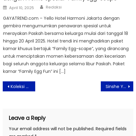
Author
Posted
Redaksi
April 10, 2025
on
GAYATREND.com – Yello Hotel Harmoni Jakarta dengan
gembira mengumumkan penawaran spesial untuk
merayakan Paskah bersama keluarga mulai dari tanggal 18
hingga 20 April 2025. Hotel trendi ini menghadirkan paket
kamar khusus bertajuk “Family Egg-scape”, yang dirancang
untuk menciptakan momen kebersamaan dan keceriaan
bagi seluruh anggota keluarga selama libur Paskah. Paket
kamar “Family Egg Fun” ini […]
Post
Koleksi Terbaru ‘Love Poetry Luxury Collection’ Kolaborasi Frank & co. dan Monica Ivena
Sinshe Yongky Sugiarto Raih Penghargaan di Indonesia Top Achievements Awards 2025
navigation
Leave a Reply
Your email address will not be published.
Required fields