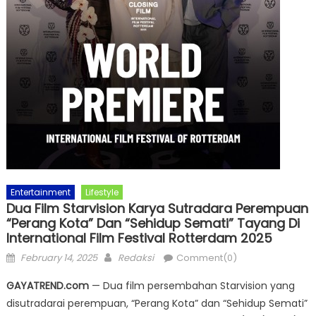
Entertainment
Lifestyle
Dua Film Starvision Karya Sutradara Perempuan
“Perang Kota” Dan “Sehidup Semati” Tayang Di
International Film Festival Rotterdam 2025
Posted
Author
February 14, 2025
Redaksi
Comment(0)
on
GAYATREND.com
— Dua film persembahan Starvision yang
disutradarai perempuan, “Perang Kota” dan “Sehidup Semati”