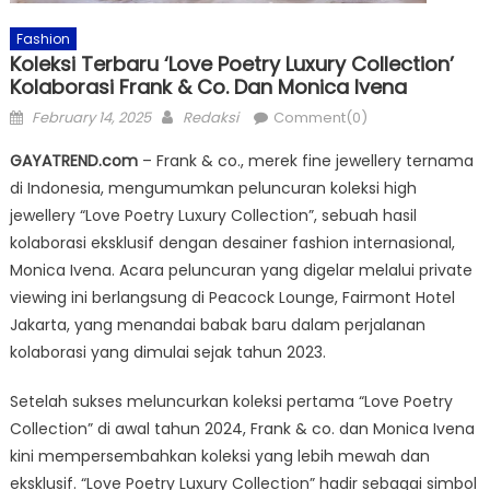
Fashion
Koleksi Terbaru ‘Love Poetry Luxury Collection’
Kolaborasi Frank & Co. Dan Monica Ivena
Posted
Author
February 14, 2025
Redaksi
Comment(0)
on
GAYATREND.com
– Frank & co., merek fine jewellery ternama
di Indonesia, mengumumkan peluncuran koleksi high
jewellery “Love Poetry Luxury Collection”, sebuah hasil
kolaborasi eksklusif dengan desainer fashion internasional,
Monica Ivena. Acara peluncuran yang digelar melalui private
viewing ini berlangsung di Peacock Lounge, Fairmont Hotel
Jakarta, yang menandai babak baru dalam perjalanan
kolaborasi yang dimulai sejak tahun 2023.
Setelah sukses meluncurkan koleksi pertama “Love Poetry
Collection” di awal tahun 2024, Frank & co. dan Monica Ivena
kini mempersembahkan koleksi yang lebih mewah dan
eksklusif. “Love Poetry Luxury Collection” hadir sebagai simbol