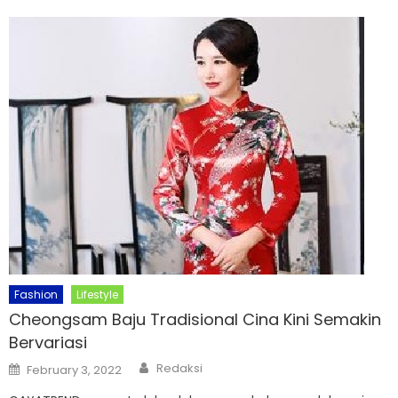
Fashion
Lifestyle
Cheongsam Baju Tradisional Cina Kini Semakin
Bervariasi
Author
Posted
Redaksi
February 3, 2022
on