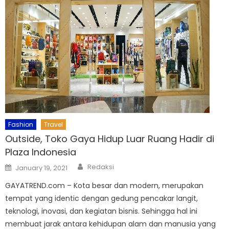
Fashion
Travel
Outside, Toko Gaya Hidup Luar Ruang Hadir di
Plaza Indonesia
Author
Posted
Redaksi
January 19, 2021
on
GAYATREND.com – Kota besar dan modern, merupakan
tempat yang identic dengan gedung pencakar langit,
teknologi, inovasi, dan kegiatan bisnis. Sehingga hal ini
membuat jarak antara kehidupan alam dan manusia yang