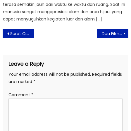
terasa semakin jauh dari waktu ke waktu dan ruang. Saat ini
manusia sangat mengapresiasi alam dan area hijau, yang
dapat menyuguhkan kegiatan luar dan alam […]
Post
Surat Cinta Ala Aston Priority Simatupang
Dua Film Starvision Karya Sutradara Perempuan “Perang Kota” dan “Sehidup Semati” Tayang di International Film Festival Rotterdam 2025
navigation
Leave a Reply
Your email address will not be published.
Required fields
are marked
*
Comment
*