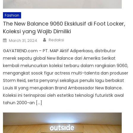
Fashion
The New Balance 9060 Eksklusif di Foot Locker,
Koleksi yang Wajib Dimiliki
Author
Posted
Redaksi
March 31, 2024
on
GAYATREND.com – PT. MAP Aktif Adiperkasa, distributor
merek sepatu global New Balance dari Amerika Serikat
kembali meluncurkan koleksi terbaru dalam rangkaian 9060,
mengangkat sosok figur actress multi-talenta dan produser
Storm Reid, serta penyanyi sekaligus penulis lagu berbakat
Louis III yang merupakan Brand Ambassador New Balance.
Koleksi ini terinspirasi oleh estetika teknologi futuristik awal
tahun 2000-an […]