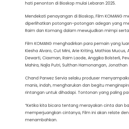
hati penonton di Bioskop mulai Lebaran 2025.
Mendekati penayangan di Bioskop, Film KOMANG merili
diperlihatkan potongan-potongan adegan yang me
Raim dan Komang dalam mewujudkan mimpi serta 
Film KOMANG menghadirkan para pemain yang luar b
Kiesha Alvaro, Cut Mini, Arie Kriting, Mathias Muc
Dewarti, Ciaxman, Raim Laode, Anggika Bolsterli, Pev
Mahira, Najla Putri, Sulthan Hamonangan, Jonathan Al
Chand Parwez Servia selaku produser menyampaika
manis, indah, mengharukan dan begitu menginspi
rintangan untuk dihadapi. Tontonan yang paling pa
“Ketika kita bicara tentang merayakan cinta dan 
memperjuangkan cintanya, Film ini akan relate den
menambahkan.