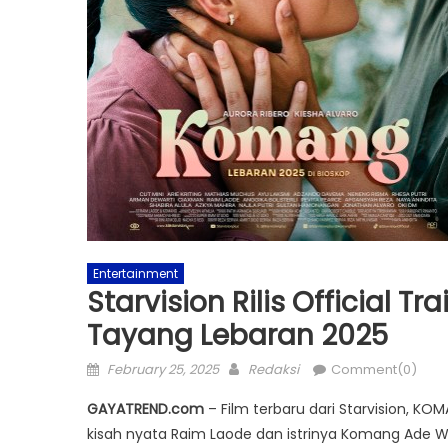
Entertainment
Starvision Rilis Official T
Tayang Lebaran 2025
Posted
Author
February 25, 2025
Redaksi
Comment(0)
on
GAYATREND.com
– Film terbaru dari Starvision, KO
kisah nyata Raim Laode dan istrinya Komang Ade W