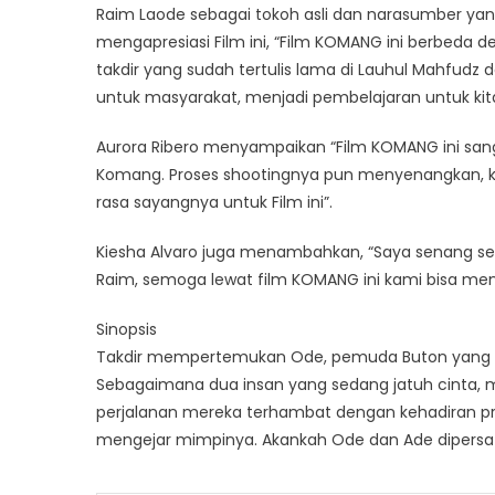
Raim Laode sebagai tokoh asli dan narasumber ya
mengapresiasi Film ini, “Film KOMANG ini berbeda 
takdir yang sudah tertulis lama di Lauhul Mahfudz dan
untuk masyarakat, menjadi pembelajaran untuk ki
Aurora Ribero menyampaikan “Film KOMANG ini sanga
Komang. Proses shootingnya pun menyenangkan,
rasa sayangnya untuk Film ini”.
Kiesha Alvaro juga menambahkan, “Saya senang se
Raim, semoga lewat film KOMANG ini kami bisa me
Sinopsis
Takdir mempertemukan Ode, pemuda Buton yang pun
Sebagaimana dua insan yang sedang jatuh cinta,
perjalanan mereka terhambat dengan kehadiran pri
mengejar mimpinya. Akankah Ode dan Ade dipersat