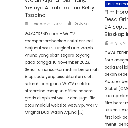
Wajah Arjuna” Dibintangi
Entertainme
Yesaya Abraham dan Beby
Film Horo
Tsabina
Desa Gri
Author
Posted
Redaksi
October 30, 2023
24 Septe
on
Bioskop 
GAYATREND.com – WeTV
mempersembahkan serial orisinal
Posted
July 17, 2
on
berjudul WeTV Original Dua Wajah
GAYA TREND 
Arjuna yang akan segera tayang
foto adegan
pada tanggal 10 November 2023.
pada Mei la
Serial romansa-komedi ini berjumlah
pekan sebel
8 episode yang bisa ditonton oleh
Pictures b
seluruh pengguna WeTV melalui
Global (OM
streaming maupun offline secara
memperkena
gratis di aplikasi WeTV dan juga iflix,
film horor 
atau melalui website wetv.vip. WeTV
Bisikan Desa
Original Dua Wajah Arjuna […]
first look b
menit, peno