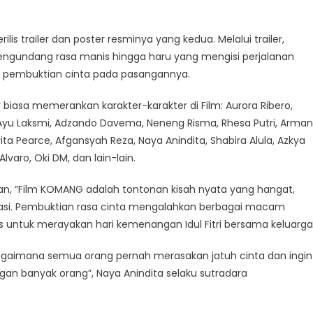
s trailer dan poster resminya yang kedua. Melalui trailer,
ngundang rasa manis hingga haru yang mengisi perjalanan
pembuktian cinta pada pasangannya.
iasa memerankan karakter-karakter di Film: Aurora Ribero,
us, Ayu Laksmi, Adzando Davema, Neneng Risma, Rhesa Putri, Arman
ita Pearce, Afgansyah Reza, Naya Anindita, Shabira Alula, Azkya
varo, Oki DM, dan lain-lain.
n, “Film KOMANG adalah tontonan kisah nyata yang hangat,
rasi. Pembuktian rasa cinta mengalahkan berbagai macam
s untuk merayakan hari kemenangan Idul Fitri bersama keluarga
bagaimana semua orang pernah merasakan jatuh cinta dan ingin
gan banyak orang”, Naya Anindita selaku sutradara