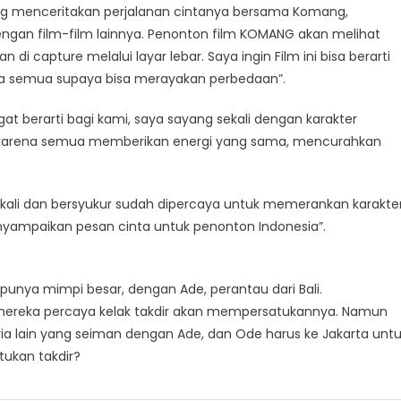
ng menceritakan perjalanan cintanya bersama Komang,
dengan film-film lainnya. Penonton film KOMANG akan melihat
 di capture melalui layar lebar. Saya ingin Film ini bisa berarti
ta semua supaya bisa merayakan perbedaan”.
t berarti bagi kami, saya sayang sekali dengan karakter
 karena semua memberikan energi yang sama, mencurahkan
kali dan bersyukur sudah dipercaya untuk memerankan karakte
nyampaikan pesan cinta untuk penonton Indonesia”.
ya mimpi besar, dengan Ade, perantau dari Bali.
 mereka percaya kelak takdir akan mempersatukannya. Namun
a lain yang seiman dengan Ade, dan Ode harus ke Jakarta unt
ukan takdir?