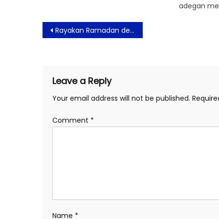
adegan me
Post
Rayakan Ramadan dengan Pengalaman Iftar Eksklusif di Sheraton Jakarta Soekarno Hatta Airport
navigation
Leave a Reply
Your email address will not be published.
Require
Comment
*
Name
*