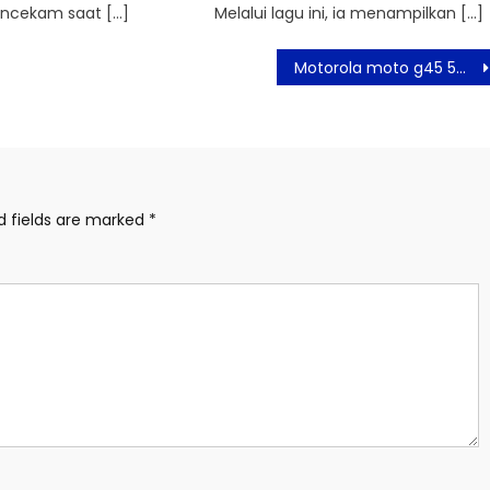
ncekam saat […]
Melalui lagu ini, ia menampilkan […]
Motorola moto g45 5G Kini Sudah Tersedia! Dapatkan Harga Spesial Ramadan Rp 2,39 Juta
d fields are marked
*