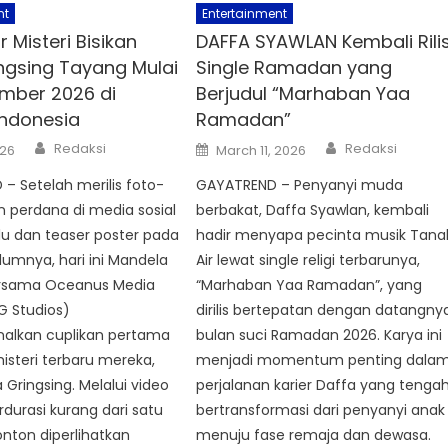
nt
Entertainment
r Misteri Bisikan
DAFFA SYAWLAN Kembali Rili
ngsing Tayang Mulai
Single Ramadan yang
mber 2026 di
Berjudul “Marhaban Yaa
Indonesia
Ramadan”
Author
Author
Posted
Redaksi
Redaksi
026
March 11, 2026
on
– Setelah merilis foto-
GAYATREND – Penyanyi muda
 perdana di media sosial
berbakat, Daffa Syawlan, kembali
lu dan teaser poster pada
hadir menyapa pecinta musik Tana
umnya, hari ini Mandela
Air lewat single religi terbarunya,
ersama Oceanus Media
“Marhaban Yaa Ramadan”, yang
G Studios)
dirilis bertepatan dengan datangny
lkan cuplikan pertama
bulan suci Ramadan 2026. Karya ini
misteri terbaru mereka,
menjadi momentum penting dala
 Gringsing. Melalui video
perjalanan karier Daffa yang tenga
erdurasi kurang dari satu
bertransformasi dari penyanyi anak
nton diperlihatkan
menuju fase remaja dan dewasa.