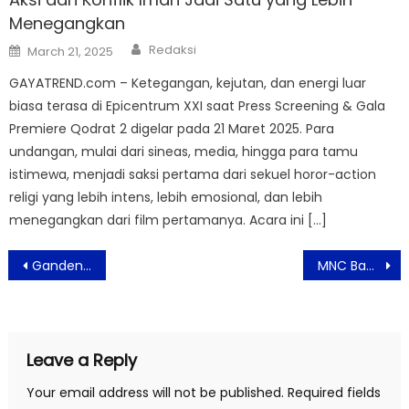
Menegangkan
Author
Posted
Redaksi
March 21, 2025
on
GAYATREND.com – Ketegangan, kejutan, dan energi luar
biasa terasa di Epicentrum XXI saat Press Screening & Gala
Premiere Qodrat 2 digelar pada 21 Maret 2025. Para
undangan, mulai dari sineas, media, hingga para tamu
istimewa, menjadi saksi pertama dari sekuel horor-action
religi yang lebih intens, lebih emosional, dan lebih
menegangkan dari film pertamanya. Acara ini […]
Post
Gandeng Erafone, Motorola Bidik Konsumen Lebih Luas di Jakarta Fair Kemayoran 2026
MNC Bank Catat Laba Rp81,78 Miliar di 2025, RUPST Setujui Strategi Pertumbuhan Berkelanjutan
navigation
Leave a Reply
Your email address will not be published.
Required fields