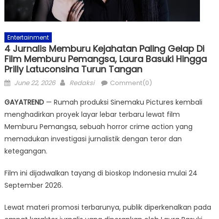
Entertainment
4 Jurnalis Memburu Kejahatan Paling Gelap Di
Film Memburu Pemangsa, Laura Basuki Hingga
Prilly Latuconsina Turun Tangan
Posted
Author
June 22, 2026
Redaksi
Comment(0)
on
GAYATREND
— Rumah produksi Sinemaku Pictures kembali
menghadirkan proyek layar lebar terbaru lewat film
Memburu Pemangsa, sebuah horror crime action yang
memadukan investigasi jurnalistik dengan teror dan
ketegangan.
Film ini dijadwalkan tayang di bioskop Indonesia mulai 24
September 2026.
Lewat materi promosi terbarunya, publik diperkenalkan pada