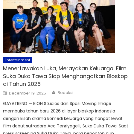
Entertainment
Menertawakan Luka, Merayakan Keluarga: Film
Suka Duka Tawa Siap Menghangatkan Bioskop
di Tahun 2026
Author
Posted
Redaksi
December 19, 2025
on
GAYATREND — BION Studios dan Spasi Moving Image
membuka tahun baru 2026 di layar bioskop Indonesia
dengan kisah drama komedi keluarga yang hangat lewat
film debut sutradara Aco Tenriyagelli, Suka Duka Tawa. Saat
press screening Suka Duka Tawa, para penonton pun