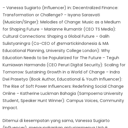
– Vanessa Sugiarto (Influencer) in: Decentralized Finance:
Transformation or Challenge? – Isyana Sarasvati
(Musician/Singer): Melodies of Change: Music as a Medium
for Shaping Future – Marianne Rumantir (CEO TS Media):
Cultural Connections: Shaping a Global Future – Galih
Sulistyaningra (Co-CEO of @smartickindonesia & MA
Educational Planning, University College London): Why
Education Needs to be Popularized for The Future – Teguh
Kurniawan Harmanda (CEO Peruri Digital Security): Scaling for
Tomorrow: Sustaining Growth in a World of Change – Indra
Dwi Prasetyo (Book Author, Educational & Youth Influencer):
The Rise of Soft Power Influencers: Redefining Social Change
Online – Katherine Luckman Bahagia (Sampoerna University
Student, Speaker Hunt Winner): Campus Voices, Community
Impact.
Ditemui di kesempatan yang sama, Vanessa Sugiarto
(Influencer), mengungkapkan antusiasmenya Untuk