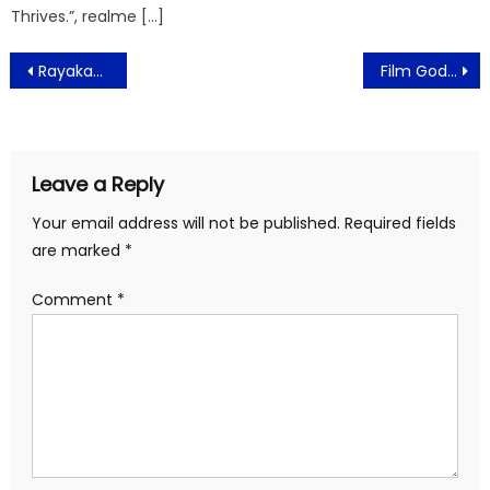
Thrives.”, realme […]
Post
Rayakan Kehangatan Ramadan dengan “Melaka Iftar” di ibis Styles Jakarta Mangga Dua Square
Film Godrat 2: Perjalanan Baru Ustadz Qodrat Menuju Pertarungan yang Lebih Besar
navigation
Leave a Reply
Your email address will not be published.
Required fields
are marked
*
Comment
*