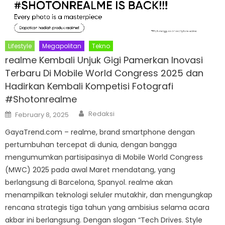
Lifestyle
Megapolitan
Tekno
realme Kembali Unjuk Gigi Pamerkan Inovasi
Terbaru Di Mobile World Congress 2025 dan
Hadirkan Kembali Kompetisi Fotografi
#Shotonrealme
Author
Posted
Redaksi
February 8, 2025
on
GayaTrend.com – realme, brand smartphone dengan
pertumbuhan tercepat di dunia, dengan bangga
mengumumkan partisipasinya di Mobile World Congress
(MWC) 2025 pada awal Maret mendatang, yang
berlangsung di Barcelona, Spanyol. realme akan
menampilkan teknologi seluler mutakhir, dan mengungkap
rencana strategis tiga tahun yang ambisius selama acara
akbar ini berlangsung. Dengan slogan “Tech Drives. Style