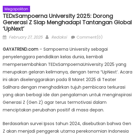
Megapolitan
TEDxSampoerna University 2025: Dorong
Generasi Z Siap Menghadapi Tantangan Global
‘UpNext’
Posted
Author
February 27, 2025
Redaksi
Comment(0)
on
GAYATREND.com
– Sampoerna University sebagai
penyelenggara pendidikan kelas dunia, kembali
mempersembahkan TEDxSampoernaUniversity 2025 yang
merupakan gelaran kelimanya, dengan tema “UpNext’. Acara
ini akan diselenggarakan pada 8 Maret 2025 di Teater
Salihara dengan menghadirkan tujuh pembicara terkurasi
yang akan berbagi ide dan pengalaman untuk menginspirasi
Generasi Z (Gen Z) agar terus termotivasi dalam
menciptakan perubahan positif di masa depan.
Berdasarkan survei Ipsos tahun 2024, disebutkan bahwa Gen
Z akan menjadi penggerak utama perekonomian Indonesia