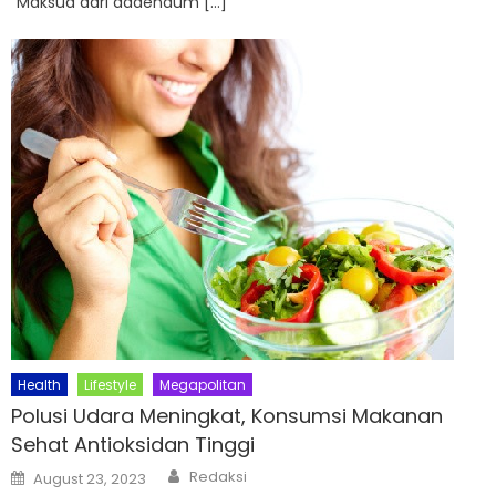
“Maksud dari addendum […]
Health
Lifestyle
Megapolitan
Polusi Udara Meningkat, Konsumsi Makanan
Sehat Antioksidan Tinggi
Author
Posted
Redaksi
August 23, 2023
on