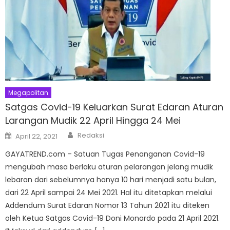
Megapolitan
Satgas Covid-19 Keluarkan Surat Edaran Aturan
Larangan Mudik 22 April Hingga 24 Mei
Author
Posted
Redaksi
April 22, 2021
on
GAYATREND.com – Satuan Tugas Penanganan Covid-19
mengubah masa berlaku aturan pelarangan jelang mudik
lebaran dari sebelumnya hanya 10 hari menjadi satu bulan,
dari 22 April sampai 24 Mei 2021. Hal itu ditetapkan melalui
Addendum Surat Edaran Nomor 13 Tahun 2021 itu diteken
oleh Ketua Satgas Covid-19 Doni Monardo pada 21 April 2021.