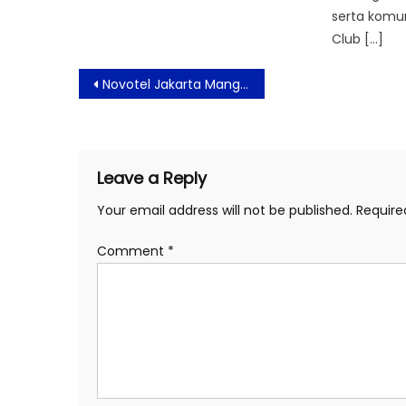
serta komu
Club […]
Post
Novotel Jakarta Mangga Dua Square Hadirkan Paket Berbuka Puasa : “A Taste of Peranakan Iftar Ramadan 2025”
navigation
Leave a Reply
Your email address will not be published.
Require
Comment
*