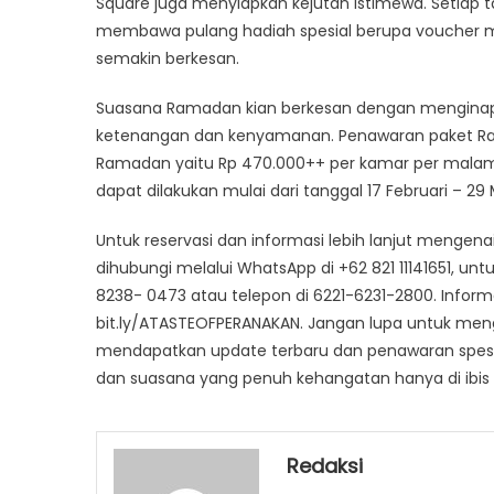
Square juga menyiapkan kejutan istimewa. Setiap t
membawa pulang hadiah spesial berupa voucher m
semakin berkesan.
Suasana Ramadan kian berkesan dengan menginap d
ketenangan dan kenyamanan. Penawaran paket Ram
Ramadan yaitu Rp 470.000++ per kamar per malam
dapat dilakukan mulai dari tanggal 17 Februari – 2
Untuk reservasi dan informasi lebih lanjut mengena
dihubungi melalui WhatsApp di +62 821 11141651, un
8238- 0473 atau telepon di 6221-6231-2800. Inform
bit.ly/ATASTEOFPERANAKAN. Jangan lupa untuk men
mendapatkan update terbaru dan penawaran spesi
dan suasana yang penuh kehangatan hanya di ibis 
Redaksi