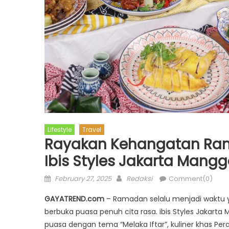
Lifestyle
Travel
Rayakan Kehangatan Rama
Ibis Styles Jakarta Mang
Posted
Author
February 27, 2025
Redaksi
Comment(0)
on
GAYATREND.com
– Ramadan selalu menjadi waktu y
berbuka puasa penuh cita rasa. ibis Styles Jaka
puasa dengan tema “Melaka Iftar”, kuliner khas Pera