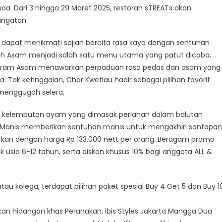
a. Dari 3 hingga 29 Maret 2025, restoran sTREATs akan
ngatan.
mu dapat menikmati sajian bercita rasa kaya dengan sentuhan
uah Asam menjadi salah satu menu utama yang patut dicoba,
Garam Asam menawarkan perpaduan rasa pedas dan asam yang
Tak ketinggalan, Char Kwetiau hadir sebagai pilihan favorit
menggugah selera.
n kelembutan ayam yang dimasak perlahan dalam balutan
 Manis memberikan sentuhan manis untuk mengakhiri santapan
arkan dengan harga Rp 133.000 nett per orang. Beragam promo
 usia 6-12 tahun, serta diskon khusus 10% bagi anggota ALL &
u kolega, terdapat pilihan paket spesial Buy 4 Get 5 dan Buy 1
kan hidangan khas Peranakan, ibis Styles Jakarta Mangga Dua