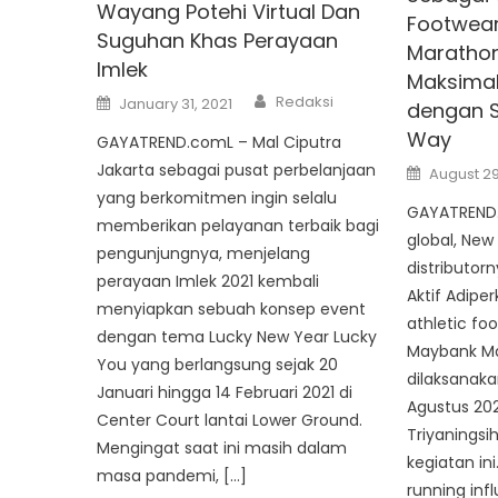
Wayang Potehi Virtual Dan
Footwear
Suguhan Khas Perayaan
Marathon
Imlek
Maksimal
Author
Posted
Redaksi
January 31, 2021
dengan 
on
Way
GAYATREND.comL – Mal Ciputra
Posted
Jakarta sebagai pusat perbelanjaan
August 29
on
yang berkomitmen ingin selalu
GAYATREND.
memberikan pelayanan terbaik bagi
global, New
pengunjungnya, menjelang
distributor
perayaan Imlek 2021 kembali
Aktif Adiper
menyiapkan sebuah konsep event
athletic fo
dengan tema Lucky New Year Lucky
Maybank Ma
You yang berlangsung sejak 20
dilaksanaka
Januari hingga 14 Februari 2021 di
Agustus 202
Center Court lantai Lower Ground.
Triyaningsi
Mengingat saat ini masih dalam
kegiatan ini
masa pandemi, […]
running inf