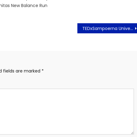
nitas New Balance Run
TEDxSampoerna University 2025: Dorong Generasi Z Siap Menghadapi Tantangan Global ‘UpNext’
d fields are marked
*