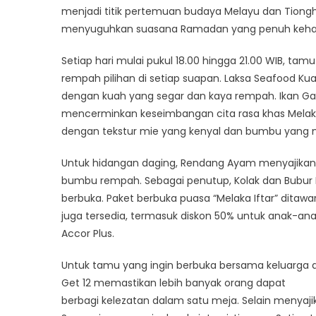
menjadi titik pertemuan budaya Melayu dan Tiongho
menyuguhkan suasana Ramadan yang penuh keha
Setiap hari mulai pukul 18.00 hingga 21.00 WIB, ta
rempah pilihan di setiap suapan. Laksa Seafood K
dengan kuah yang segar dan kaya rempah. Ikan 
mencerminkan keseimbangan cita rasa khas Melaka. 
dengan tekstur mie yang kenyal dan bumbu yang 
Untuk hidangan daging, Rendang Ayam menyajika
bumbu rempah. Sebagai penutup, Kolak dan Bubur
berbuka. Paket berbuka puasa “Melaka Iftar” ditaw
juga tersedia, termasuk diskon 50% untuk anak-anak
Accor Plus.
Untuk tamu yang ingin berbuka bersama keluarga ata
Get 12 memastikan lebih banyak orang dapat
berbagi kelezatan dalam satu meja. Selain menyaji