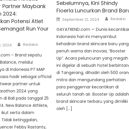
Sebelumnya, Kini Shindy
 Partner Maybank
Fioerla Luncurkan Brand Bar
 2024:
Author
Posted
Redaksi
September 12, 2024
kan Potensi Atlet
on
Semangat Run Your
GAYATREND.com — Dunia kecantika
Indonesia hari ini menyambut
Author
kehadiran brand skincare baru yang
Redaksi
, 2024
penuh warna dan inovasi, “Booster
com – Brand sepatu
Up”. Acara peluncuran yang megah
 Balance, melalui
ini digelar di sebuah hotel berbinta
nya di Indonesia PT MAP
di Tangerang, dihadiri oleh 500 ora
kasa hadir sebagai official
mitra dan mengundang perhatian
otwear partner untuk
para penggemar kecantikan di
rathon 2024 yang
seluruh tanah air. Booster Up adala
n di Bali pada tanggal 25
brand skincare terbaru yang dimiliki
4. New Balance Athlete,
oleh […]
h ikut serta dalam
. Tidak ketinggalan,
luencer Febby Rastanty,