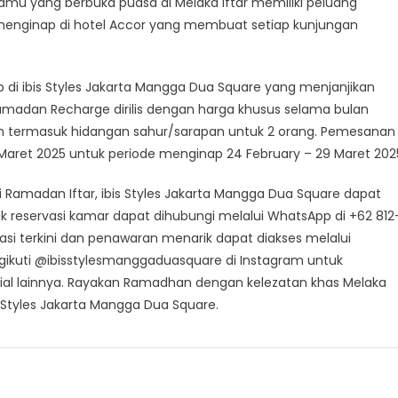
amu yang berbuka puasa di Melaka Iftar memiliki peluang
enginap di hotel Accor yang membuat setiap kunjungan
i ibis Styles Jakarta Mangga Dua Square yang menjanjikan
adan Recharge dirilis dengan harga khusus selama bulan
 termasuk hidangan sahur/sarapan untuk 2 orang. Pemesanan
9 Maret 2025 untuk periode menginap 24 February – 29 Maret 202
i Ramadan Iftar, ibis Styles Jakarta Mangga Dua Square dapat
tuk reservasi kamar dapat dihubungi melalui WhatsApp di +62 812
asi terkini dan penawaran menarik dapat diakses melalui
gikuti @ibisstylesmanggaduasquare di Instagram untuk
al lainnya. Rayakan Ramadhan dengan kelezatan khas Melaka
Styles Jakarta Mangga Dua Square.