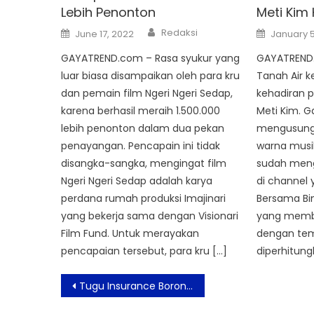
Lebih Penonton
Meti Kim
Author
Posted
Posted
Redaksi
June 17, 2022
January 5
on
on
GAYATREND.com – Rasa syukur yang
GAYATREND.
luar biasa disampaikan oleh para kru
Tanah Air k
dan pemain film Ngeri Ngeri Sedap,
kehadiran 
karena berhasil meraih 1.500.000
Meti Kim. Ga
lebih penonton dalam dua pekan
mengusung
penayangan. Pencapain ini tidak
warna musik
disangka-sangka, mengingat film
sudah meng
Ngeri Ngeri Sedap adalah karya
di channel 
perdana rumah produksi Imajinari
Bersama Bin
yang bekerja sama dengan Visionari
yang memba
Film Fund. Untuk merayakan
dengan tem
pencapaian tersebut, para kru […]
diperhitun
Post
Tugu Insurance Borong Penghargaan Bergengsi dalam Ajang Best Stock Awards 2025 dan Indonesia Best CFO Awards 2025
navigation