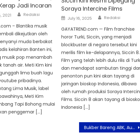
Siccin Kini Resmi Dipegang
 Kerap Jadi Incaran
Soraya Intercine Films
Author
Redaksi
, 2021
Author
Posted
Redaksi
July 16, 2025
on
com – Blantika musik
GAYATREND.com — Film franchise
embali dikejutkan oleh
horor Turki, Siccin, yang menjadi
penyanyi muda berbakat
blockbuster di negara tersebut kini
dis kelahiran Banten ini,
merilis film ke-delapannya, Siccin 8.
 musik pop menambah
Film yang telah lebih dulu rilis di Turk
 tanah air. Meti Kim kini
dan mendapat sambutan tinggi dar
unggah lima buah lagu
penonton pun kini akan tayang di
youtube pribadinya.
jaringan bioskop Indonesia, dibawa
tang Lima Musik, label
oleh rumah produksi Soraya Interci
wahinya, Meti Kim
Films. Siccin 8 akan tayang di biosk
bang Tapi Bohong mulai
Indonesia […]
gkan penggemar […]
Bukber Bareng ABK, Authenticity Suguhkan Safari Ramadhan The Panturas