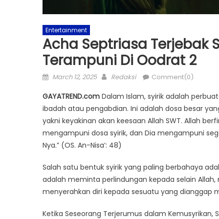
Entertainment
Acha Septriasa Terjebak S
Terampuni Di Oodrat 2
Posted
Author
March 12, 2025
Redaksi
Comment(0)
on
GAYATREND.com
Dalam Islam, syirik adalah perbu
ibadah atau pengabdian. Ini adalah dosa besar yan
yakni keyakinan akan keesaan Allah SWT. Allah ber
mengampuni dosa syirik, dan Dia mengampuni segala 
Nya.” (OS. An-Nisa’: 48)
Salah satu bentuk syirik yang paling berbahaya adal
adalah meminta perlindungan kepada selain Allah
menyerahkan diri kepada sesuatu yang dianggap mem
Ketika Seseorang Terjerumus dalam Kemusyrikan, Sep