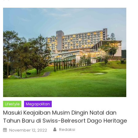
Lifestyle
Megapolitan
Masuki Keajaiban Musim Dingin Natal dan
Tahun Baru di Swiss-Belresort Dago Heritage
Author
Posted
Redaksi
November 12, 2022
on