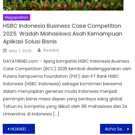
Megapolitan
HSBC Indonesia Business Case Competition
2025: Wadah Mahasiswa Asah Kemampuan
Aplikasi Solusi Bisnis
Author
Posted
Redaksi
May 7, 2025
on
GAYATREND.com – Ajang kompetisi HSBC Indonesia Business
Case Competition (BCC) 2025 kembali diselenggarakan oleh
Putera Sampoerna Foundation (PSF) dan PT Bank HSBC
Indonesia (HSBC Indonesia) sebagai komitmen bersama
dalam menyiapkan generasi muda Indonesia menjadi
pemimpin bisnis masa depan yang berdaya saing global.
Tahun ini, kompetisi yang diikuti oleh 96 mahasiswa dari 24
Universitas di Indonesia […]
Post
HUAWEI Mate X6 Tampil Ramping, Elegan Dengan Fitur Performa Kamera Unggulan untuk Pengalaman Multitasking
Acha Septriasa Terjebak Syirik, Dosa Besar yang Tak Terampuni di Oodrat 2