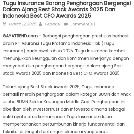
Tugu Insurance Borong Penghargaan Bergengsi
Dalam Ajang Best Stock Awards 2025 Dan
Indonesia Best CFO Awards 2025
Posted
Author
March 12, 2025
Redaksi
Comment(0)
on
GAYATREND.com
– Berbagai penghargaan prestisius berhasil
diraih PT Asuransi Tugu Pratama Indonesia Tbk (Tugu
Insurance) pada awal tahun 2025. Tugu Insurance kembali
menunjukkan keunggulan dan komitmen kinerjanya dengan
menyabet dua penghargaan bergengsi dalam ajang Best
Stock Awards 2025 dan Indonesia Best CFO Awards 2025.
Dalam ajang Best Stock Awards 2025, Tugu Insurance
berhasil meraih penghargaan dalam kategori BUMN dan Anak
usaha BUMN Sektor Keuangan Middle Cap. Penghargaan ini
diberikan oleh Investortrust dan Infovesta dimana sebagai
bukti nyata atas kemampuan Tugu Insurance dalam
mempertahankan pertumbuhan kinerja fundamental dan
teknikal di tengah tantangan ekonomi yang berat.