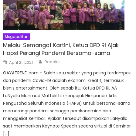
Megapolitan
Melalui Semangat Kartini, Ketua DPD RI Ajak
Hapsi Perangi Pandemi Bersama-sama
Author
Posted
Redaksi
April 21, 2021
on
GAYATREND.com – Salah satu sektor yang paling terdampak
dari pandemi Covid-19 adalah ekonomi kreatif, termasuk
bisnis entertainment. Oleh sebab itu, Ketua DPD RI, AA
LaNyalla Mahmud Mattalitti, mengajak Himpunan Artis
Pengusaha Seluruh Indonesia (HAPSI) untuk bersama-sama
memerangi pandemi sehingga perekonomian bisa
menggeliat kembali. Ajakan tersebut disampaikan LaNyalla
saat memberikan Keynote Speech secara virtual di Seminar
[…]