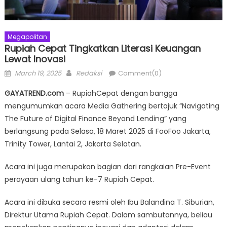
Megapolitan
Rupiah Cepat Tingkatkan Literasi Keuangan
Lewat Inovasi
Posted
Author
March 19, 2025
Redaksi
Comment(0)
on
GAYATREND.com
– RupiahCepat dengan bangga
mengumumkan acara Media Gathering bertajuk “Navigating
The Future of Digital Finance Beyond Lending” yang
berlangsung pada Selasa, 18 Maret 2025 di FooFoo Jakarta,
Trinity Tower, Lantai 2, Jakarta Selatan.
Acara ini juga merupakan bagian dari rangkaian Pre-Event
perayaan ulang tahun ke-7 Rupiah Cepat.
Acara ini dibuka secara resmi oleh Ibu Balandina T. Siburian,
Direktur Utama Rupiah Cepat. Dalam sambutannya, beliau