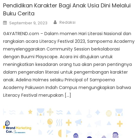
Pendidikan Karakter Bagi Anak Usia Dini Melalui
Buku Cerita
Author
Posted
Redaksi
September 9, 2023
on
GAYATREND.com – Dalam momen Hari Literasi Nasional dan
rangkaian acara Literacy Festival 2023, Sampoerna Academy
menyelenggarakan Community Session berkolaborasi
dengan Buumi Playscape. Acara ini ditujukan untuk
meningkatkan kesadaran orang tua akan peran pentingnya
dalam pengenalan literasi untuk pengembangan karakter
anak. Adelina Holmes selaku Principal of Sampoerna
Academy Pakuwon Indah Campus mengungkapkan bahwa
Literacy Festival merupakan […]