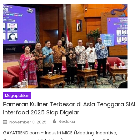
Megapolitan
Pameran Kuliner Terbesar di Asia Tenggara SIAL
Interfood 2025 Siap Digelar
Author
Posted
Redaksi
November 3, 2025
on
GAYATREND.com – Industri MICE (Meeting, Incentive,