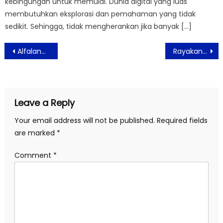
kebingungan untuk memulai. Dunia digital yang luas
membutuhkan eksplorasi dan pemahaman yang tidak
sedikit. Sehingga, tidak mengherankan jika banyak […]
Post
Alfaland Group Rayakan Ulang Tahun ke-26 dengan Berbagai Kegiatan Sosial dan Lingkungan “Together for Earth and Humanity”
Rayakan Idul Fitri, FitFlop Luncurkan Koleksi Terbaru Spring Summer 2025
navigation
Leave a Reply
Your email address will not be published.
Required fields
are marked
*
Comment
*