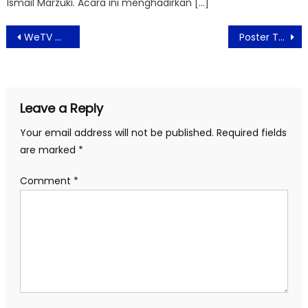
Ismail Marzuki. Acara ini menghadirkan […]
Post
WeTV Original Duren Jatuh Tayang 3 April 2025, Perjuangan Cinta yang Unik dan Romantis Banget
Poster Terbaru Qodrat 2 Resmi Dirilis: Perjalanan Menuju Hari Kemenangan!
navigation
Leave a Reply
Your email address will not be published.
Required fields
are marked
*
Comment
*