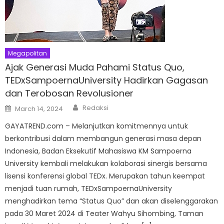
Megapolitan
Ajak Generasi Muda Pahami Status Quo,
TEDxSampoernaUniversity Hadirkan Gagasan
dan Terobosan Revolusioner
Author
Posted
Redaksi
March 14, 2024
on
GAYATREND.com – Melanjutkan komitmennya untuk
berkontribusi dalam membangun generasi masa depan
Indonesia, Badan Eksekutif Mahasiswa KM Sampoerna
University kembali melakukan kolaborasi sinergis bersama
lisensi konferensi global TEDx. Merupakan tahun keempat
menjadi tuan rumah, TEDxSampoernaUniversity
menghadirkan tema “Status Quo” dan akan diselenggarakan
pada 30 Maret 2024 di Teater Wahyu Sihombing, Taman