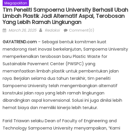
Megapolitan
Tim Peneliti Sampoerna University Berhasil Ubah
Limbah Plastik Jadi Alternatif Aspal, Terobosan
Yang Lebih Ramah Lingkungan
Posted
Author
March 26, 2025
Redaksi
Comment(0)
on
GAYATREND.com
– Sebagai bentuk komitmen kuat
mendorong riset inovasi berkelanjutan, Sampoerna University
memperkenalkan terobosan baru Plastic Waste for
Sustainable Pavement Center (PWSPC) yang
memanfaatkan limbah plastik untuk pembentukan jalan
raya. Berjalan selama dua tahun terakhir, tim peneliti
Sampoerna University telah mengembangkan alternatif
konstruksi jalan raya yang lebih ramah lingkungan
dibandingkan aspal konvensional. Solusi ini juga dinilai lebih
hemat biaya dan memiliki kinerja lebih terukur.
Farid Triawan selaku Dean of Faculty of Engineering and
Technology Sampoerna University menyampaikan, “Kami