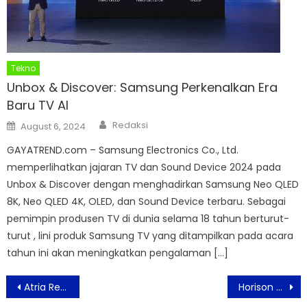
Tekno
Unbox & Discover: Samsung Perkenalkan Era
Baru TV AI
Author
Posted
Redaksi
August 6, 2024
on
GAYATREND.com – Samsung Electronics Co., Ltd.
memperlihatkan jajaran TV dan Sound Device 2024 pada
Unbox & Discover dengan menghadirkan Samsung Neo QLED
8K, Neo QLED 4K, OLED, dan Sound Device terbaru. Sebagai
pemimpin produsen TV di dunia selama 18 tahun berturut-
turut , lini produk Samsung TV yang ditampilkan pada acara
tahun ini akan meningkatkan pengalaman […]
Post
Atria Residences Gading Serpong Hadirkan Cita Rasa Istimewa: All-You-Can-Eat Mediterranean Buffet di Bianco Sappori D’Italia
Horison Hotels Group Wujudkan Kepedulian Lingkungan Dengan Aksi Bersih-Bersih di Kali Ciliwung
navigation