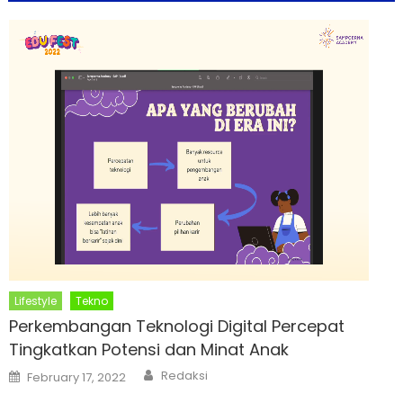
Lifestyle
Tekno
Perkembangan Teknologi Digital Percepat
Tingkatkan Potensi dan Minat Anak
Author
Posted
Redaksi
February 17, 2022
on