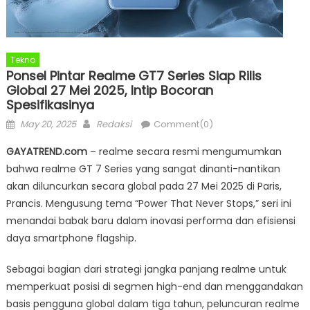
Tekno
Ponsel Pintar Realme GT7 Series Siap Rilis
Global 27 Mei 2025, Intip Bocoran
Spesifikasinya
Posted
Author
May 20, 2025
Redaksi
Comment(0)
on
GAYATREND.com
– realme secara resmi mengumumkan
bahwa realme GT 7 Series yang sangat dinanti-nantikan
akan diluncurkan secara global pada 27 Mei 2025 di Paris,
Prancis. Mengusung tema “Power That Never Stops,” seri ini
menandai babak baru dalam inovasi performa dan efisiensi
daya smartphone flagship.
Sebagai bagian dari strategi jangka panjang realme untuk
memperkuat posisi di segmen high-end dan menggandakan
basis pengguna global dalam tiga tahun, peluncuran realme