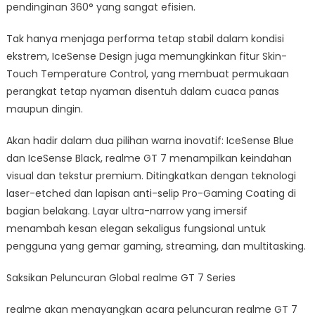
pendinginan 360° yang sangat efisien.
Tak hanya menjaga performa tetap stabil dalam kondisi
ekstrem, IceSense Design juga memungkinkan fitur Skin-
Touch Temperature Control, yang membuat permukaan
perangkat tetap nyaman disentuh dalam cuaca panas
maupun dingin.
Akan hadir dalam dua pilihan warna inovatif: IceSense Blue
dan IceSense Black, realme GT 7 menampilkan keindahan
visual dan tekstur premium. Ditingkatkan dengan teknologi
laser-etched dan lapisan anti-selip Pro-Gaming Coating di
bagian belakang. Layar ultra-narrow yang imersif
menambah kesan elegan sekaligus fungsional untuk
pengguna yang gemar gaming, streaming, dan multitasking.
Saksikan Peluncuran Global realme GT 7 Series
realme akan menayangkan acara peluncuran realme GT 7