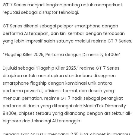
GT 7 Series menjadi langkah penting untuk memperkuat
reputasi sebagai disruptor teknologi.
GT Series dikenal sebagai pelopor smartphone dengan
performa AI terdepan, dan kini kembali dengan terobosan
yang lebih impresif salah satunya melalui realme GT 7 Series.
*Flagship Killer 2025, Pertama dengan Dimensity 9400e*
Dijuluki sebagai “Flagship Killer 2025,” realme GT 7 Series
ditujukan untuk menetapkan standar baru di segmen
smartphone flagship dengan kombinasi unik antara
performa powerful, efisiensi termal, dan desain yang
mencuri perhatian. realme GT 7 hadir sebagai perangkat
pertama di dunia yang ditenagai oleh MediaTek Dimensity
9400e, chipset terbaru yang dirancang dengan arsitektur all-
big-core dan teknologi AI tercanggih.
Dengan skor AnTuTu mencapai 2,25 juta, chipset ini mampu