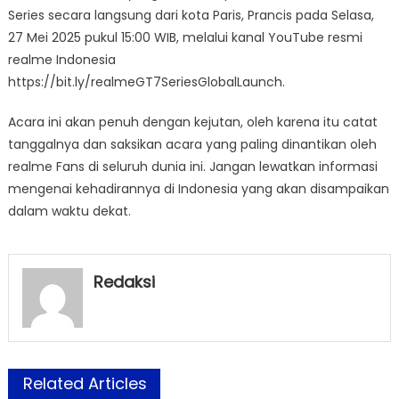
Series secara langsung dari kota Paris, Prancis pada Selasa,
27 Mei 2025 pukul 15:00 WIB, melalui kanal YouTube resmi
realme Indonesia
https://bit.ly/realmeGT7SeriesGlobalLaunch.
Acara ini akan penuh dengan kejutan, oleh karena itu catat
tanggalnya dan saksikan acara yang paling dinantikan oleh
realme Fans di seluruh dunia ini. Jangan lewatkan informasi
mengenai kehadirannya di Indonesia yang akan disampaikan
dalam waktu dekat.
Redaksi
Related Articles