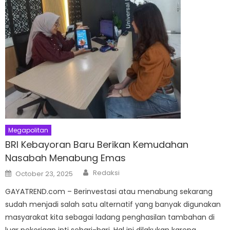
Megapolitan
BRI Kebayoran Baru Berikan Kemudahan
Nasabah Menabung Emas
Author
Posted
Redaksi
October 23, 2025
on
GAYATREND.com – Berinvestasi atau menabung sekarang
sudah menjadi salah satu alternatif yang banyak digunakan
masyarakat kita sebagai ladang penghasilan tambahan di