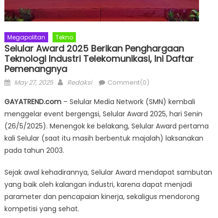
Megapolitan
Tekno
Selular Award 2025 Berikan Penghargaan
Teknologi Industri Telekomunikasi, Ini Daftar
Pemenangnya
Posted
Author
May 27, 2025
Redaksi
Comment(0)
on
GAYATREND.com
– Selular Media Network (SMN) kembali
menggelar event bergengsi, Selular Award 2025, hari Senin
(26/5/2025). Menengok ke belakang, Selular Award pertama
kali Selular (saat itu masih berbentuk majalah) laksanakan
pada tahun 2003.
Sejak awal kehadirannya, Selular Award mendapat sambutan
yang baik oleh kalangan industri, karena dapat menjadi
parameter dan pencapaian kinerja, sekaligus mendorong
kompetisi yang sehat.