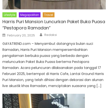
Lifestyle
Megapolitan
Travel
Harris Puri Mansion Luncurkan Paket Buka Puasa
“Pestapora Ramadan”
Author
Posted
Redaksi
February 20, 2025
on
GAYATREND.com – Menyambut datangnya bulan suci
Ramadan, Harris Puri Mansion mempersembahkan
pengalaman berbuka puasa yang berbeda dengan
meluncurkan Paket Buka Puasa bertema Pestapora
Ramadan. Acara peluncuran dilaksanakan pada tanggal 17
Februari 2025, bertempat di Harris Cafe, Lantai Ground Harris
Puri Mansion, yang telah dihiasi dengan dekorasi dan alunan
live akustik khas Ramadan, menciptakan suasana yang […]