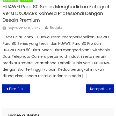
HUAWEI Pura 80 Series Menghadirkan Fotografi
Versi DXOMARK Kamera Profesional Dengan
Desain Premium
Author
Posted
Redaksi
September 11, 2025
on
GAYATREND.com – Huawei resmi memperkenalkan HUAWEI
Pura 80 Series yang terdiri dari HUAWEI Pura 80 Pro dan
HUAWEI Pura 80 Ultra. Model Ultra menghadirkan Switchable
Dual Telephoto Camera pertama di industri serta meraih
predikat Kamera Smartphone Terbaik Dunia versi DXOMARK
dengan skor tertinggi 175 poin. Kedua perangkat ini akan
diluncurkan secara resmi di Indonesia pada […]
Post
Film “Jodoh 3 Bujang” Akan Tayang di Bioskop Mulai 26 Juni 2025
Kompetisi Bisnis dari J&T Express, 10 UMKM Bisa Dapat Set Alat Live Shopping dan Dimentorin Edho Zell
navigation
Leave a Reply