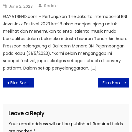
Author
Posted
Redaksi
June 2, 2023
on
GAYATREND.com – Pertunjukan The Jakarta International BNI
Java Jazz Festival 2023 ke-18 akan menjadi ajang untuk
melihat dan menemukan talenta-talenta musik muda
berkualitas dalam belantika industri hiburan Tanah Air. Acara
Presscon belangsung di Ballroom Menara BNI Pejompongan
pada Rabu (31/5/2023). “Kami selain menganggap ini
sebagai festival, juga sekaligus sebagai sebuah discovery
platform. Dalam setiap penyelenggaraan, […]
Post
Film Sore: Istri dari Masa Depan, Cerita Romansa Siap Membuat Penonton Tercengang
Film Hanya Namamu Dalam Doaku, Kisah Menyentuh Pejuang ALS di Tengah Dinamika Rumah Tangga
navigation
Leave a Reply
Your email address will not be published.
Required fields
are marked
*