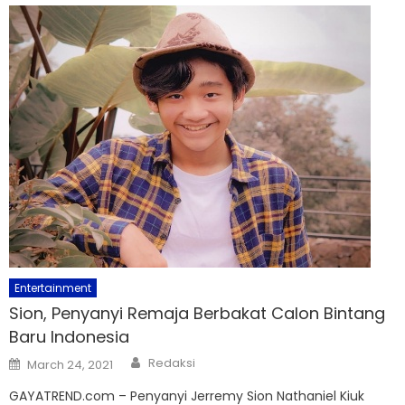
Entertainment
Sion, Penyanyi Remaja Berbakat Calon Bintang
Baru Indonesia
Author
Posted
Redaksi
March 24, 2021
on
GAYATREND.com – Penyanyi Jerremy Sion Nathaniel Kiuk