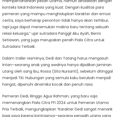
mempertahankan pesan utama, namun dihadirkan dengan
konteks lokal Indonesia yang kuat. Dengan kualitas para
pemeran yang mampu menghidupkan karakter dan emosi
cerita, saya berharap penonton tidak hanya akan terhibur,
tapi juga dapat menemukan makna baru tentang sebuah
relasi keluarga,” ujar sutradara Panggil Aku Ayah, Benni
Setiawan, yang juga merupakan peraih Piala Citra untuk
Sutradara Terbaik.
Dalam trailer resminya, Dedi dan Tatang harus mengasuh
Intan—seorang anak yang awalnya hanya dijadikan jaminan
utang oleh sang ibu, Rossa (Sita Nursanti), sebelum ditinggal
menjadi TKI. Hubungan yang semula kaku berubah menjadi
hangat, dipenuhi dinamika kocak dan penuh rasa.
Pemeran Dedi, Ringgo Agus Rahman, yang baru saja
memenangkan Piala Citra FFI 2024 untuk Pemeran Utama
Pria Terbaik, mengungkapkan “Karakter Dedi sangat menarik
bagi saya karena kontrasnya—seorang penagih utang yang