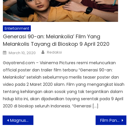
Entertainment
Generasi 90-an: Melankolia’ Film Yang
Melankolis Tayang di Bioskop 9 April 2020
Author
Posted
Redaksi
March 10, 2020
on
Gayatrend.com – Visinema Pictures resmi meluncurkan
official poster dan trailer film terbaru “Generasi 90-an:
Melankolia” setelah sebelumnya merilis teaser poster dan
video pada 2 Maret 2020 silam. Film yang mengangkat kisah
tentang kehilangan akan sosok yang tak tergantikan dalam
hidup kita ini, akan dijadwalkan tayang serentak pada 9 April
2020 di bioskop seluruh Indonesia. “Generasi […]
Post
Magnus dan Jovanka Menyapa Lewat Poster & Trailer “Bertaut Rindu”: Semua Impian Berhak Dirayakan
Film Panggil Aku Ayah, Hadirkan Kasih Keluarga yang Tumbuh Bukan dari Hubungan Darah
navigation