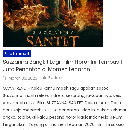
Entertainment
Suzzanna Bangkit Lagi! Film Horor Ini Tembus 1
Juta Penonton di Momen Lebaran
Author
Posted
Redaksi
March 30, 2026
on
GAYATREND – Kalau kamu masih ragu apakah sosok
Suzzanna masih relevan di era sekarang, jawabannya: yes,
very much alive. Film SUZZANNA: SANTET Dosa di Atas Dosa
baru saja menembus 1 juta penonton—dan ini bukan sekadar
angka, tapi bukti kalau pesona horor klasik Indonesia belum
tergantikan. Tayang di momen Lebaran 2026, film ini sukses