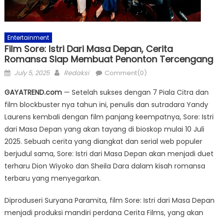
Entertainment
Film Sore: Istri Dari Masa Depan, Cerita
Romansa Siap Membuat Penonton Tercengang
Posted
Author
July 5, 2025
Redaksi
Comment(0)
on
GAYATREND.com
— Setelah sukses dengan 7 Piala Citra dan
film blockbuster nya tahun ini, penulis dan sutradara Yandy
Laurens kembali dengan film panjang keempatnya, Sore: Istri
dari Masa Depan yang akan tayang di bioskop mulai 10 Juli
2025. Sebuah cerita yang diangkat dan serial web populer
berjudul sama, Sore: Istri dari Masa Depan akan menjadi duet
terharu Dion Wiyoko dan Sheila Dara dalam kisah romansa
terbaru yang menyegarkan.
Diproduseri Suryana Paramita, film Sore: Istri dari Masa Depan
menjadi produksi mandiri perdana Cerita Films, yang akan