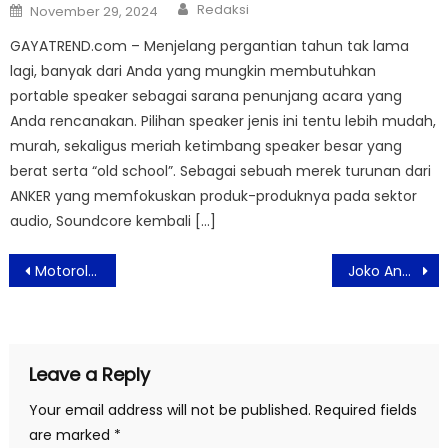
Author
Posted
Redaksi
November 29, 2024
on
GAYATREND.com – Menjelang pergantian tahun tak lama
lagi, banyak dari Anda yang mungkin membutuhkan
portable speaker sebagai sarana penunjang acara yang
Anda rencanakan. Pilihan speaker jenis ini tentu lebih mudah,
murah, sekaligus meriah ketimbang speaker besar yang
berat serta “old school”. Sebagai sebuah merek turunan dari
ANKER yang memfokuskan produk-produknya pada sektor
audio, Soundcore kembali […]
Post
Motorola edge 60 pro dengan moto AI Tampilkan #EdgeOfIntelligence
Joko Anwar Penulis dan Sutradara Garap Komedi Horor Lewat Film Ghost in The Cell Bertabur Bintang
navigation
Leave a Reply
Your email address will not be published.
Required fields
are marked
*