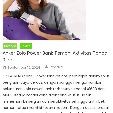
Lifestyle
Tekno
Anker Zolo Power Bank Temani Aktivitas Tanpa
Ribet
Author
Posted
Redaksi
September 19, 2024
on
GAYATREND.com – Anker Innovations, pemimpin dalam solusi
pengisian daya cerdas, dengan bangga mengumumkan
peluncuran Zolo Power Bank terbarunya, model A1688 dan
A1689. Kedua model yang dirancang khusus untuk
menemani bepergian dan beraktivitas sehingga anti ribet,
namun tetap memiliki kesan modern. Dengan desain produk