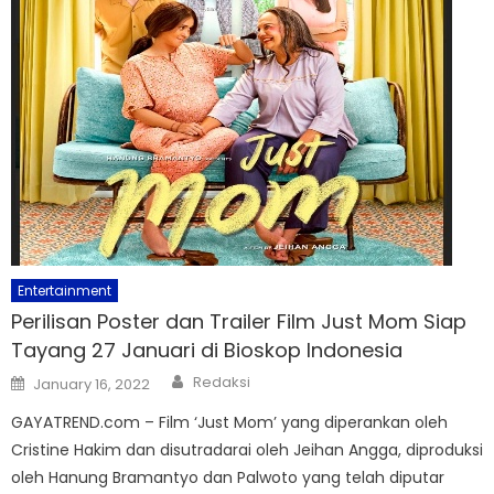
Entertainment
Perilisan Poster dan Trailer Film Just Mom Siap
Tayang 27 Januari di Bioskop Indonesia
Author
Posted
Redaksi
January 16, 2022
on
GAYATREND.com – Film ‘Just Mom’ yang diperankan oleh
Cristine Hakim dan disutradarai oleh Jeihan Angga, diproduksi
oleh Hanung Bramantyo dan Palwoto yang telah diputar