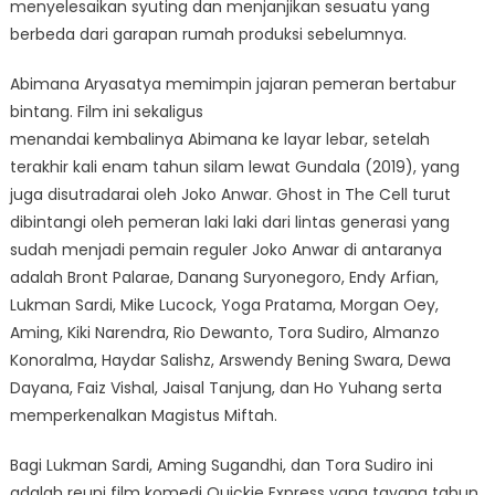
menyelesaikan syuting dan menjanjikan sesuatu yang
berbeda dari garapan rumah produksi sebelumnya.
Abimana Aryasatya memimpin jajaran pemeran bertabur
bintang. Film ini sekaligus
menandai kembalinya Abimana ke layar lebar, setelah
terakhir kali enam tahun silam lewat Gundala (2019), yang
juga disutradarai oleh Joko Anwar. Ghost in The Cell turut
dibintangi oleh pemeran laki laki dari lintas generasi yang
sudah menjadi pemain reguler Joko Anwar di antaranya
adalah Bront Palarae, Danang Suryonegoro, Endy Arfian,
Lukman Sardi, Mike Lucock, Yoga Pratama, Morgan Oey,
Aming, Kiki Narendra, Rio Dewanto, Tora Sudiro, Almanzo
Konoralma, Haydar Salishz, Arswendy Bening Swara, Dewa
Dayana, Faiz Vishal, Jaisal Tanjung, dan Ho Yuhang serta
memperkenalkan Magistus Miftah.
Bagi Lukman Sardi, Aming Sugandhi, dan Tora Sudiro ini
adalah reuni film komedi Quickie Express yang tayang tahun