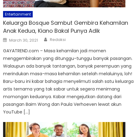
Entertainment
Keluarga Bosque Sambut Gembira Kehamilan
Anak Kedua, Kiano Bakal Punya Adik
Author
Posted
Redaksi
March 30, 2021
on
GAYATREND.com – Masa kehamilan jadi momen
menggembirakan yang ditunggu-tunggu banyak pasangan.
Walaupun ada banyak tantangan, banyak perempuan yang
merindukan masa-masa kehamilan setelah melaluinya, loh!
Baru-baru ini kabar bahagia menyelimuti salah satu keluarga
artis ternama yang tak sabar untuk segera menimang
momongan keduanya. Kabar mengejutkan datang dari
pasangan Baim Wong dan Paula Verhoeven lewat akun
YouTube […]