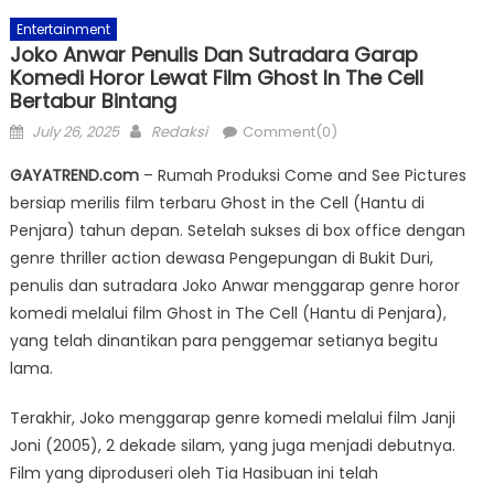
Entertainment
Joko Anwar Penulis Dan Sutradara Garap
Komedi Horor Lewat Film Ghost In The Cell
Bertabur Bintang
Posted
Author
July 26, 2025
Redaksi
Comment(0)
on
GAYATREND.com
– Rumah Produksi Come and See Pictures
bersiap merilis film terbaru Ghost in the Cell (Hantu di
Penjara) tahun depan. Setelah sukses di box office dengan
genre thriller action dewasa Pengepungan di Bukit Duri,
penulis dan sutradara Joko Anwar menggarap genre horor
komedi melalui film Ghost in The Cell (Hantu di Penjara),
yang telah dinantikan para penggemar setianya begitu
lama.
Terakhir, Joko menggarap genre komedi melalui film Janji
Joni (2005), 2 dekade silam, yang juga menjadi debutnya.
Film yang diproduseri oleh Tia Hasibuan ini telah