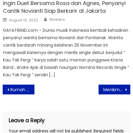
Ingin Duet Bersama Rosa dan Agnes, Penyanyi
Cantik Novianti Siap Berkarir di Jakarta
Author
Posted
Redaksi
August 13, 2022
on
GAYATREND.com – Dunia musik Indonesia kembali kehadiran
penyanyi wanita bernama Novianti dari Pontianak .Wanita
cantik berdarah minang kelahiran 26 November ini
mengawali kariernya dengan merilis single debut berjudul ”
Kau Tak Pergi ” karya salah satu mantan punggawa Krisna
Band , Andre Ajok di bawah naungan Nomina Records Single ”
Kau Tak Pergi ” sendiri […]
Post
Rumah Sehat di Hari Anak Bersama Samsung Bespoke AI
Menikmati Sensasi Tropis di Tengah Kota Dengan “Hawaiian BBQ” Vega Hotel Gading Serpong
navigation
Leave a Reply
Your email address will not be published.
Required fields