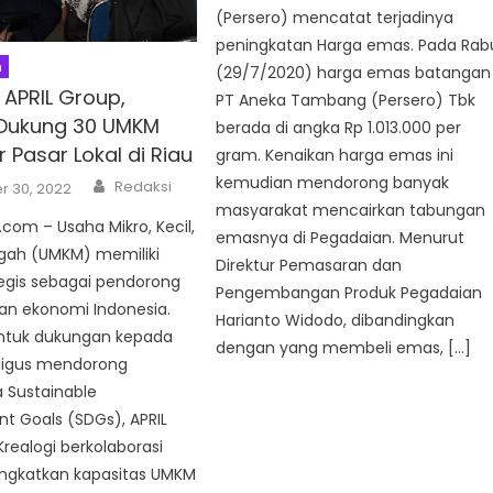
(Persero) mencatat terjadinya
peningkatan Harga emas. Pada Rab
n
(29/7/2020) harga emas batangan
APRIL Group,
PT Aneka Tambang (Persero) Tbk
 Dukung 30 UMKM
berada di angka Rp 1.013.000 per
 Pasar Lokal di Riau
gram. Kenaikan harga emas ini
Author
kemudian mendorong banyak
Redaksi
 30, 2022
masyarakat mencairkan tabungan
om – Usaha Mikro, Kecil,
emasnya di Pegadaian. Menurut
ah (UMKM) memiliki
Direktur Pemasaran dan
egis sebagai pendorong
Pengembangan Produk Pegadaian
n ekonomi Indonesia.
Harianto Widodo, dibandingkan
ntuk dukungan kepada
dengan yang membeli emas, […]
ligus mendorong
 Sustainable
t Goals (SDGs), APRIL
realogi berkolaborasi
ngkatkan kapasitas UMKM