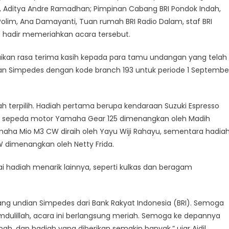
, Aditya Andre Ramadhan; Pimpinan Cabang BRI Pondok Indah,
olim, Ana Damayanti, Tuan rumah BRI Radio Dalam, staf BRI
t hadir memeriahkan acara tersebut.
kan rasa terima kasih kepada para tamu undangan yang telah
n Simpedes dengan kode branch 193 untuk periode 1 Septembe
 terpilih. Hadiah pertama berupa kendaraan Suzuki Espresso
upa sepeda motor Yamaha Gear 125 dimenangkan oleh Madih
aha Mio M3 CW diraih oleh Yayu Wiji Rahayu, sementara hadia
dimenangkan oleh Netty Frida.
i hadiah menarik lainnya, seperti kulkas dan beragam
 undian Simpedes dari Bank Rakyat Indonesia (BRI). Semoga
ulillah, acara ini berlangsung meriah. Semoga ke depannya
h, dan hadiah yang diberikan semakin banyak,” ujar Aidil.