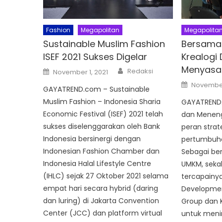
Fashion
Megapolitan
Megapolita
Sustainable Muslim Fashion
Bersama 
ISEF 2021 Sukses Digelar
Krealogi
Menyasar
Author
Posted
Redaksi
November 1, 2021
on
Posted
November
GAYATREND.com – Sustainable
on
Muslim Fashion – Indonesia Sharia
GAYATREND.c
Economic Festival (ISEF) 2021 telah
dan Meneng
sukses diselenggarakan oleh Bank
peran strat
Indonesia bersinergi dengan
pertumbuha
Indonesian Fashion Chamber dan
Sebagai be
Indonesia Halal Lifestyle Centre
UMKM, seka
(IHLC) sejak 27 Oktober 2021 selama
tercapainya
empat hari secara hybrid (daring
Developmen
dan luring) di Jakarta Convention
Group dan K
Center (JCC) dan platform virtual
untuk meni