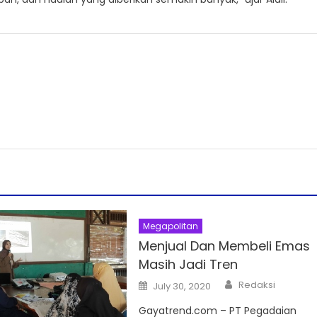
Megapolitan
Menjual Dan Membeli Emas
Masih Jadi Tren
Author
Posted
Redaksi
July 30, 2020
on
Gayatrend.com – PT Pegadaian