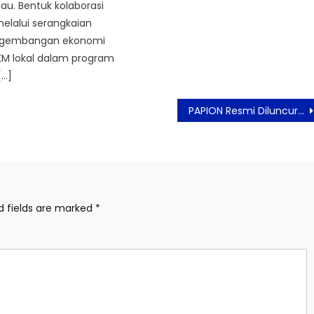
Riau. Bentuk kolaborasi
elalui serangkaian
pengembangan ekonomi
KM lokal dalam program
[…]
PAPION Resmi Diluncurkan, Showcase Perdana di Jakarta
d fields are marked
*