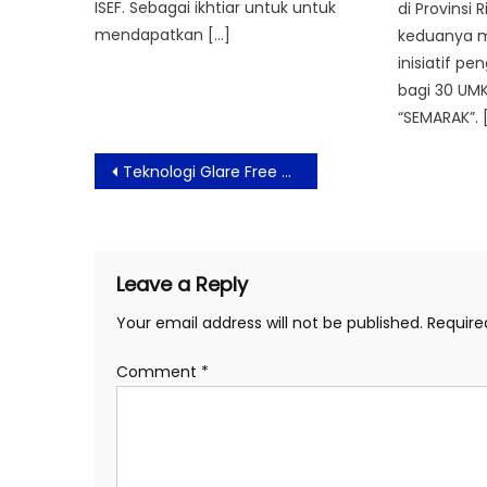
ISEF. Sebagai ikhtiar untuk untuk
di Provinsi 
mendapatkan […]
keduanya m
inisiatif 
bagi 30 UM
“SEMARAK”. 
Post
Teknologi Glare Free dari Samsung TV Jadikan Nonton TV Tanpa Gangguan
navigation
Leave a Reply
Your email address will not be published.
Require
Comment
*