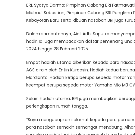
BRI, Syatya Darma; Pimpinan Cabang BRI Fatmawati
Michael Sebastian; Pimpinan Cabang BRI Panglima P
Kebayoran Baru serta Ribuan nasabah BRI juga turu
Dalam sambutannya, Aidil Adhi Saputra menyampai
hadir. Ia juga membacakan daftar pemenang undia
2024 hingga 28 Februari 2025.
Empat hadiah utama diberikan kepada para nasabah
AGS diraih oleh Entin Kuraesin. Hadiah kedua ber
Mardianto. Hadiah ketiga berupa sepeda motor Yam
keempat berupa sepeda motor Yamaha Mio M3 CW 
Selain hadiah utama, BRI juga membagikan berbaga
perlengkapan rumah tangga.
“Saya mengucapkan selamat kepada para pemenang
para nasabah semakin semangat menabung. Alhamd
semakin meriah lagi, jumlah nasabah terus bertamba