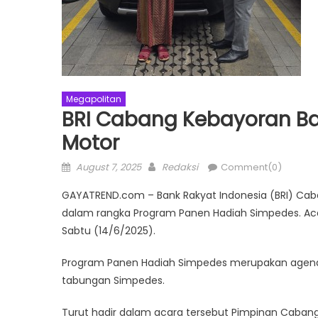
Megapolitan
BRI Cabang Kebayoran Ba
Motor
Posted
Author
August 7, 2025
Redaksi
Comment(0)
on
GAYATREND.com – Bank Rakyat Indonesia (BRI) Ca
dalam rangka Program Panen Hadiah Simpedes. Aca
Sabtu (14/6/2025).
Program Panen Hadiah Simpedes merupakan agenda 
tabungan Simpedes.
Turut hadir dalam acara tersebut Pimpinan Cabang 