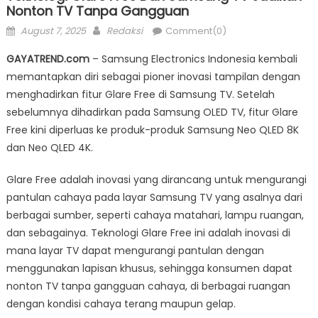
Nonton TV Tanpa Gangguan
Posted
Author
August 7, 2025
Redaksi
Comment(0)
on
GAYATREND.com
– Samsung Electronics Indonesia kembali
memantapkan diri sebagai pioner inovasi tampilan dengan
menghadirkan fitur Glare Free di Samsung TV. Setelah
sebelumnya dihadirkan pada Samsung OLED TV, fitur Glare
Free kini diperluas ke produk-produk Samsung Neo QLED 8K
dan Neo QLED 4K.
Glare Free adalah inovasi yang dirancang untuk mengurangi
pantulan cahaya pada layar Samsung TV yang asalnya dari
berbagai sumber, seperti cahaya matahari, lampu ruangan,
dan sebagainya. Teknologi Glare Free ini adalah inovasi di
mana layar TV dapat mengurangi pantulan dengan
menggunakan lapisan khusus, sehingga konsumen dapat
nonton TV tanpa gangguan cahaya, di berbagai ruangan
dengan kondisi cahaya terang maupun gelap.