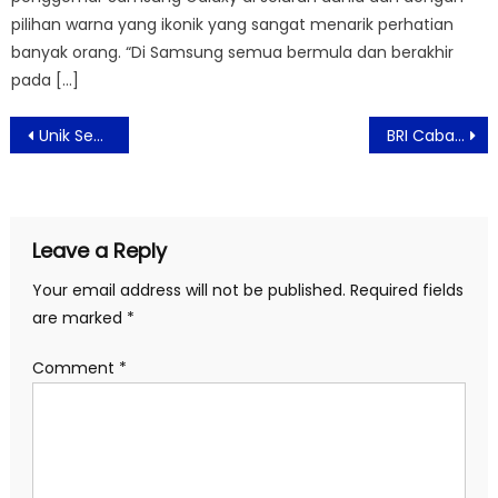
pilihan warna yang ikonik yang sangat menarik perhatian
banyak orang. “Di Samsung semua bermula dan berakhir
pada […]
Post
Unik Seperti Filmnya, Jumpa Pers Tinggal Meninggal Justru Jadi Ajang Para Crew & Cast Mewawancarai Media
BRI Cabang Kebayoran Baru Gelar Pengundian Hadiah Motor
navigation
Leave a Reply
Your email address will not be published.
Required fields
are marked
*
Comment
*