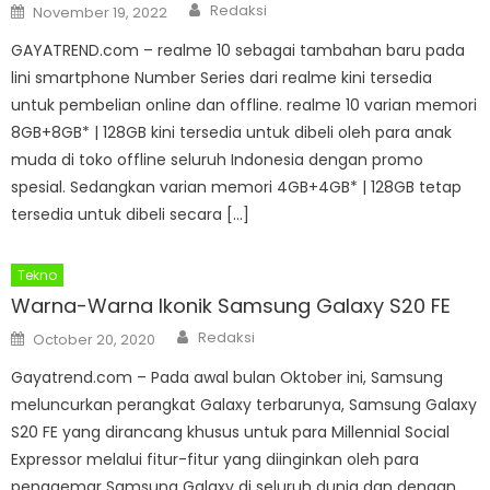
Author
Posted
Redaksi
November 19, 2022
on
GAYATREND.com – realme 10 sebagai tambahan baru pada
lini smartphone Number Series dari realme kini tersedia
untuk pembelian online dan offline. realme 10 varian memori
8GB+8GB* | 128GB kini tersedia untuk dibeli oleh para anak
muda di toko offline seluruh Indonesia dengan promo
spesial. Sedangkan varian memori 4GB+4GB* | 128GB tetap
tersedia untuk dibeli secara […]
Tekno
Warna-Warna Ikonik Samsung Galaxy S20 FE
Author
Posted
Redaksi
October 20, 2020
on
Gayatrend.com – Pada awal bulan Oktober ini, Samsung
meluncurkan perangkat Galaxy terbarunya, Samsung Galaxy
S20 FE yang dirancang khusus untuk para Millennial Social
Expressor melalui fitur-fitur yang diinginkan oleh para
penggemar Samsung Galaxy di seluruh dunia dan dengan