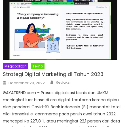
Megapolitan
Tekno
Strategi Digital Marketing di Tahun 2023
Author
Posted
Redaksi
December 20, 2022
on
GAYATREND.com – Proses digitalisasi bisnis dan UMKM
meningkat luar biasa di era digital, terutama karena dipicu
oleh pandemi Covid-19. Bank Indonesia (BI) mencatat total
nilai transaksi e-commerce pada paruh awal tahun 2022
mencapai Rp 227,8 T, atau meningkat 22,1 persen dari data