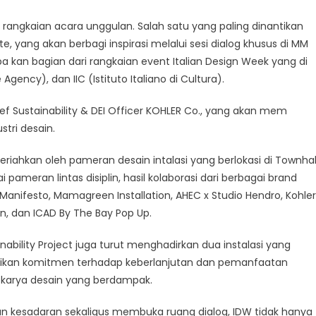
rangkaian acara unggulan. Salah satu yang paling dinantikan
ite, yang akan berbagi inspirasi melalui sesi dialog khusus di MM
upa kan bagian dari rangkaian event Italian Design Week yang di
Agency), dan IIC (Istituto Italiano di Cultura).
ief Sustainability & DEI Officer KOHLER Co., yang akan mem
tri desain.
meriahkan oleh pameran desain intalasi yang berlokasi di Townhal
 pameran lintas disiplin, hasil kolaborasi dari berbagai brand
nifesto, Mamagreen Installation, AHEC x Studio Hendro, Kohler
tion, dan ICAD By The Bay Pop Up.
ility Project juga turut menghadirkan dua instalasi yang
eksikan komitmen terhadap keberlanjutan dan pemanfaatan
i karya desain yang berdampak.
esadaran sekaligus membuka ruang dialog, IDW tidak hanya