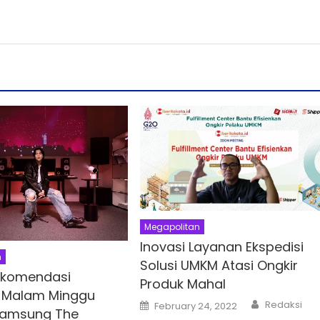
Megapolitan
Inovasi Layanan Ekspedisi
n
Solusi UMKM Atasi Ongkir
Rekomendasi
Produk Mahal
 Malam Minggu
Author
Posted
Redaksi
February 24, 2022
on
Samsung The