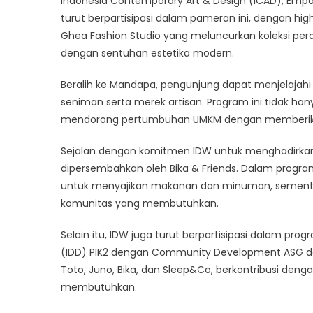
Indonesia Contemporary Art & Design (ICAD), Empori
turut berpartisipasi dalam pameran ini, dengan hig
Ghea Fashion Studio yang meluncurkan koleksi pe
dengan sentuhan estetika modern.
Beralih ke Mandapa, pengunjung dapat menjelajahi 
seniman serta merek artisan. Program ini tidak han
mendorong pertumbuhan UMKM dengan memberikan ru
Sejalan dengan komitmen IDW untuk menghadirkan da
dipersembahkan oleh Bika & Friends. Dalam program 
untuk menyajikan makanan dan minuman, sementara
komunitas yang membutuhkan.
Selain itu, IDW juga turut berpartisipasi dalam prog
(IDD) PIK2 dengan Community Development ASG dal
Toto, Juno, Bika, dan Sleep&Co, berkontribusi de
membutuhkan.