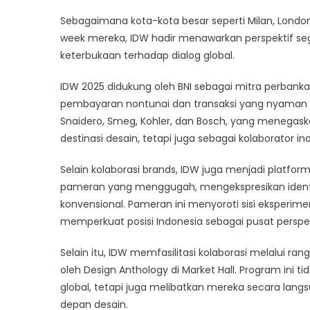
Sebagaimana kota-kota besar seperti Milan, Lond
week mereka, IDW hadir menawarkan perspektif seg
keterbukaan terhadap dialog global.
IDW 2025 didukung oleh BNI sebagai mitra perban
pembayaran nontunai dan transaksi yang nyaman se
Snaidero, Smeg, Kohler, dan Bosch, yang menegas
destinasi desain, tetapi juga sebagai kolaborator ino
Selain kolaborasi brands, IDW juga menjadi platform
pameran yang menggugah, mengekspresikan identi
konvensional. Pameran ini menyoroti sisi eksperimen
memperkuat posisi Indonesia sebagai pusat perspe
Selain itu, IDW memfasilitasi kolaborasi melalui r
oleh Design Anthology di Market Hall. Program in
global, tetapi juga melibatkan mereka secara la
depan desain.