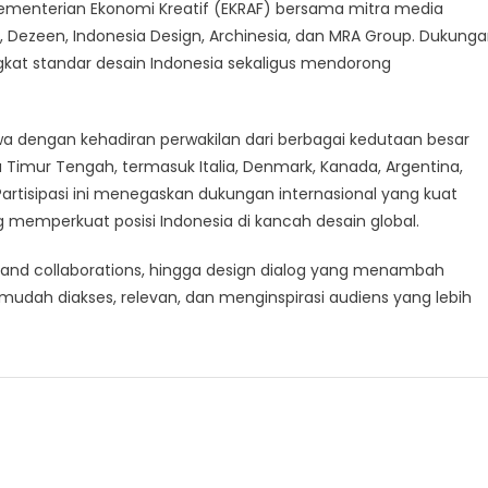
Kementerian Ekonomi Kreatif (EKRAF) bersama mitra media
y, Dezeen, Indonesia Design, Archinesia, dan MRA Group. Dukung
gkat standar desain Indonesia sekaligus mendorong
 dengan kehadiran perwakilan dari berbagai kedutaan besar
gga Timur Tengah, termasuk Italia, Denmark, Kanada, Argentina,
 Partisipasi ini menegaskan dukungan internasional yang kuat
memperkuat posisi Indonesia di kancah desain global.
 brand collaborations, hingga design dialog yang menambah
mudah diakses, relevan, dan menginspirasi audiens yang lebih