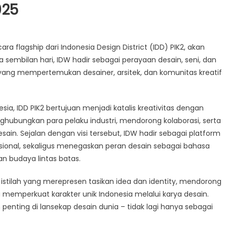
025
a flagship dari Indonesia Design District (IDD) PIK2, akan
 sembilan hari, IDW hadir sebagai perayaan desain, seni, dan
f yang mempertemukan desainer, arsitek, dan komunitas kreatif
sia, IDD PIK2 bertujuan menjadi katalis kreativitas dengan
ghubungkan para pelaku industri, mendorong kolaborasi, serta
in. Sejalan dengan visi tersebut, IDW hadir sebagai platform
sional, sekaligus menegaskan peran desain sebagai bahasa
n budaya lintas batas.
istilah yang merepresen tasikan idea dan identity, mendorong
emperkuat karakter unik Indonesia melalui karya desain.
n penting di lansekap desain dunia – tidak lagi hanya sebagai