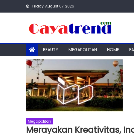
Skip
Friday, August 07, 2026
to
content
BEAUTY
MEGAPOLITAN
HOME
F
Megapolitan
Merayakan Kreativitas, In