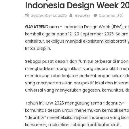
Indonesia Design Week 2
Posted
Author
September 13, 2025
Redaksi
Comment(0)
on
GAYATREND.com
– Indonesia Design Week (IDW), acar
kembali digelar pada 12–20 September 2025. Selama
arsitektur, sekaligus menjadi ekosistem kolaborati
lintas disiplin.
Sebagai pusat desain dan furnitur terbesar di Indone
menghadirkan ruang inklusif yang secara aktif men
mendukung keberlanjutan perkembangan sektor desa
yang mempertemukan perspektif lokal dan interna
universal yang menyatukan gagasan, komunitas, da
Tahun ini, IDW 2025 mengusung tema “Ideantity” — 
komunitas desain untuk menemukan kembali serta m
“Ideantity” merefleksikan kiprah Indonesia yang kia
konsumen, melainkan sebagai kontributor aktif.