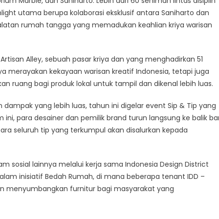
um Marble, dan Saniharto. Lebih dari 60 seniman lintas disiplin
hlight utama berupa kolaborasi eksklusif antara Saniharto dan
ralatan rumah tangga yang memadukan keahlian kriya warisan
Artisan Alley, sebuah pasar kriya dan yang menghadirkan 51
ya merayakan kekayaan warisan kreatif Indonesia, tetapi juga
ang bagi produk lokal untuk tampil dan dikenal lebih luas.
mpak yang lebih luas, tahun ini digelar event Sip & Tip yang
ini, para desainer dan pemilik brand turun langsung ke balik ba
 seluruh tip yang terkumpul akan disalurkan kepada
ram sosial lainnya melalui kerja sama Indonesia Design District
am inisiatif Bedah Rumah, di mana beberapa tenant IDD –
ngan menyumbangkan furnitur bagi masyarakat yang