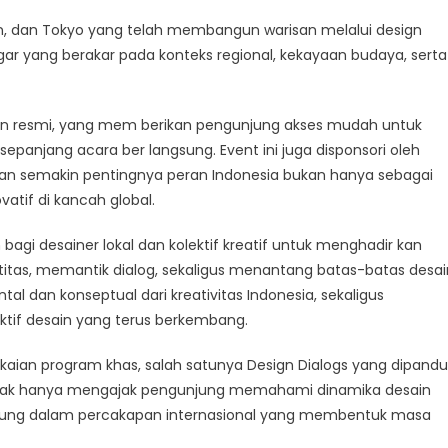
on, dan Tokyo yang telah membangun warisan melalui design
ar yang berakar pada konteks regional, kekayaan budaya, serta
kan resmi, yang mem berikan pengunjung akses mudah untuk
panjang acara ber langsung. Event ini juga disponsori oleh
kan semakin pentingnya peran Indonesia bukan hanya sebagai
vatif di kancah global.
 bagi desainer lokal dan kolektif kreatif untuk menghadir kan
tas, memantik dialog, sekaligus menantang batas-batas desai
tal dan konseptual dari kreativitas Indonesia, sekaligus
ktif desain yang terus berkembang.
angkaian program khas, salah satunya Design Dialogs yang dipandu
i tidak hanya mengajak pengunjung memahami dinamika desain
ngsung dalam percakapan internasional yang membentuk masa