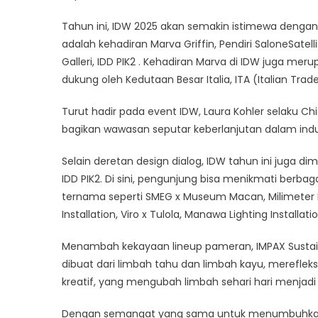
Tahun ini, IDW 2025 akan semakin istimewa dengan 
adalah kehadiran Marva Griffin, Pendiri SaloneSatell
Galleri, IDD PIK2 . Kehadiran Marva di IDW juga mer
dukung oleh Kedutaan Besar Italia, ITA (Italian Trade 
Turut hadir pada event IDW, Laura Kohler selaku Ch
bagikan wawasan seputar keberlanjutan dalam indus
Selain deretan design dialog, IDW tahun ini juga di
IDD PIK2. Di sini, pengunjung bisa menikmati berbagai
ternama seperti SMEG x Museum Macan, Milimeter Ma
Installation, Viro x Tulola, Manawa Lighting Installa
Menambah kekayaan lineup pameran, IMPAX Sustainab
dibuat dari limbah tahu dan limbah kayu, merefl
kreatif, yang mengubah limbah sehari hari menjad
Dengan semangat yang sama untuk menumbuhkan k