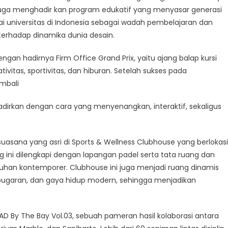
i juga menghadir kan program edukatif yang menyasar generasi
ai universitas di Indonesia sebagai wadah pembelajaran dan
erhadap dinamika dunia desain.
gan hadirnya Firm Office Grand Prix, yaitu ajang balap kursi
itas, sportivitas, dan hiburan. Setelah sukses pada
embali
adirkan dengan cara yang menyenangkan, interaktif, sekaligus
asana yang asri di Sports & Wellness Clubhouse yang berlokasi
ng ini dilengkapi dengan lapangan padel serta tata ruang dan
han kontemporer. Clubhouse ini juga menjadi ruang dinamis
ebugaran, dan gaya hidup modern, sehingga menjadikan
AD By The Bay Vol.03, sebuah pameran hasil kolaborasi antara