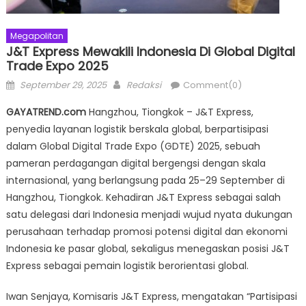
Megapolitan
J&T Express Mewakili Indonesia Di Global Digital
Trade Expo 2025
Posted
Author
September 29, 2025
Redaksi
Comment(0)
on
GAYATREND.com
Hangzhou, Tiongkok – J&T Express,
penyedia layanan logistik berskala global, berpartisipasi
dalam Global Digital Trade Expo (GDTE) 2025, sebuah
pameran perdagangan digital bergengsi dengan skala
internasional, yang berlangsung pada 25–29 September di
Hangzhou, Tiongkok. Kehadiran J&T Express sebagai salah
satu delegasi dari Indonesia menjadi wujud nyata dukungan
perusahaan terhadap promosi potensi digital dan ekonomi
Indonesia ke pasar global, sekaligus menegaskan posisi J&T
Express sebagai pemain logistik berorientasi global.
Iwan Senjaya, Komisaris J&T Express, mengatakan “Partisipasi