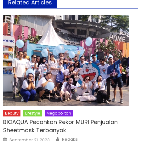
Related Articles
Beauty
Lifestyle
Megapolitan
BIOAQUA Pecahkan Rekor MURI Penjualan
Sheetmask Terbanyak
Author
Posted
Redaksi
September 21, 2023