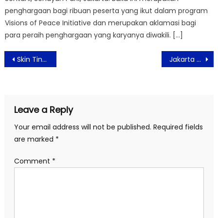
penghargaan bagi ribuan peserta yang ikut dalam program
Visions of Peace Initiative dan merupakan aklamasi bagi
para peraih penghargaan yang karyanya diwakili. […]
Post
Skin Tint Terbaru dengan 3% Niacinamide untuk Tampilan Natural dan Flawless
Jakarta Film Week 2025 Hadir di ACFM BIFF dan Luncurkan Festival Ambassador
navigation
Leave a Reply
Your email address will not be published.
Required fields
are marked
*
Comment
*