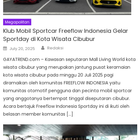
Megapolitan
Klub Mobil Sportcar Freeflow Indonesia Gelar
Sportday di Kota Wisata Cibubur
Author
Posted
Redaksi
July 20, 2025
on
GAYATREND.com – Kawasan seputaran Mall Living World kota
wisata cibubur yang merupakan jantung pusat keramaian
kota wisata cibubur pada minggu 20 Juli 2025 pagi
diramaikan oleh komunitas FREEFLOW INDONESIA yaitu
komunitas otomotif pengguna dan pecinta mobil sportcar
yang anggotanya bertempat tinggal diseputaran cibubur.
Acara bertajuk Freeflow Indonesia Sportday ini di ikuti oleh
belasan member komunitas […]