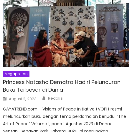
Megapolitan
Princess Natasha Dematra Hadiri Peluncuran
Buku Terbesar di Dunia
Author
Posted
Redaksi
August 2, 2023
on
GAYATREND.com – Visions of Peace Initiative (VOPI) resmi
meluncurkan buku dengan tema perdamaian berjudul “The
Art of Peace” Volume 1, pada 1 Agustus 2023 di Danau
Sentani, Senayan Park, Jakarta. Buku ini merupakan