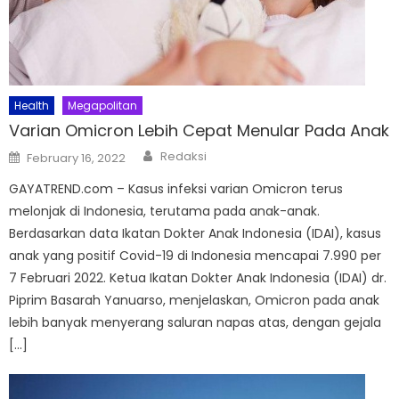
Health
Megapolitan
Varian Omicron Lebih Cepat Menular Pada Anak
Author
Posted
Redaksi
February 16, 2022
on
GAYATREND.com – Kasus infeksi varian Omicron terus
melonjak di Indonesia, terutama pada anak-anak.
Berdasarkan data Ikatan Dokter Anak Indonesia (IDAI), kasus
anak yang positif Covid-19 di Indonesia mencapai 7.990 per
7 Februari 2022. Ketua Ikatan Dokter Anak Indonesia (IDAI) dr.
Piprim Basarah Yanuarso, menjelaskan, Omicron pada anak
lebih banyak menyerang saluran napas atas, dengan gejala
[…]