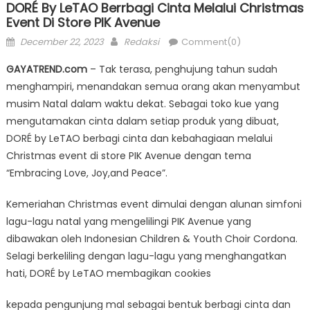
DORÉ By LeTAO Berrbagi Cinta Melalui Christmas
Event Di Store PIK Avenue
Posted
Author
December 22, 2023
Redaksi
Comment(0)
on
GAYATREND.com
– Tak terasa, penghujung tahun sudah
menghampiri, menandakan semua orang akan menyambut
musim Natal dalam waktu dekat. Sebagai toko kue yang
mengutamakan cinta dalam setiap produk yang dibuat,
DORÉ by LeTAO berbagi cinta dan kebahagiaan melalui
Christmas event di store PIK Avenue dengan tema
“Embracing Love, Joy,and Peace”.
Kemeriahan Christmas event dimulai dengan alunan simfoni
lagu-lagu natal yang mengelilingi PIK Avenue yang
dibawakan oleh Indonesian Children & Youth Choir Cordona.
Selagi berkeliling dengan lagu-lagu yang menghangatkan
hati, DORÉ by LeTAO membagikan cookies
kepada pengunjung mal sebagai bentuk berbagi cinta dan