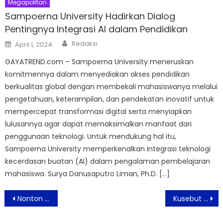
Megapolitan
Sampoerna University Hadirkan Dialog
Pentingnya Integrasi AI dalam Pendidikan
Author
Posted
Redaksi
April 1, 2024
on
GAYATREND.com – Sampoerna University meneruskan
komitmennya dalam menyediakan akses pendidikan
berkualitas global dengan membekali mahasiswanya melalui
pengetahuan, keterampilan, dan pendekatan inovatif untuk
mempercepat transformasi digital serta menyiapkan
lulusannya agar dapat memaksimalkan manfaat dari
penggunaan teknologi. Untuk mendukung hal itu,
Sampoerna University memperkenalkan integrasi teknologi
kecerdasan buatan (AI) dalam pengalaman pembelajaran
mahasiswa. Surya Danusaputro Liman, Ph.D. […]
Post
Nonton Makin Seru Dengan TV Layar Besar dari Samsung
Kusebut Namamu Di Baitullah; Siap Di Produksi 2024 Adaptasi Novel Karya Produser Mulyadi JP & novelis Risma El Jundi M
navigation