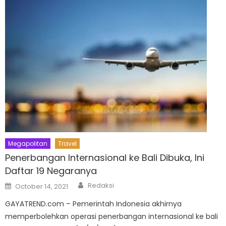
Megapolitan
Travel
Penerbangan Internasional ke Bali Dibuka, Ini
Daftar 19 Negaranya
Author
Posted
Redaksi
October 14, 2021
on
GAYATREND.com – Pemerintah Indonesia akhirnya
memperbolehkan operasi penerbangan internasional ke bali