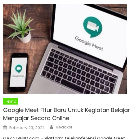
Tekno
Google Meet Fitur Baru Untuk Kegiatan Belajar
Mengajar Secara Online
Author
Posted
Redaksi
February 23, 2021
on
GAYATREND.com – Platform telekonferensi Google Meet