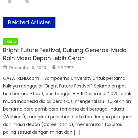
Related Articles
Tekno
Bright Future Festival, Dukung Generasi Muda
Raih Masa Depan Lebih Cerah
Author
Posted
Redaksi
December 8, 2020
on
GAYATREND.com – Sampoerna University untuk pertama
kalinya menggelar “Bright Future Festival”. Selama empat
hari berturut-turut, dari tanggal 8 – 11 Desember 2020, anak
muda Indonesia diajak berdiskusi mengenai isu-isu kekinian
bersama para pembicara ternama dari berbagai industri
(Webinar), mengikuti pelatihan berkaitan dengan pekerjaan
dan masa depan (Career Clinic), menemukan fakultas
paling sesuai dengan minat dan […]