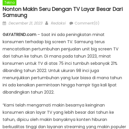
Tekno
Nonton Makin Seru Dengan TV Layar Besar Dari
Samsung
Posted
Author
December 21, 2023
Redaksi
Comment(0)
on
GAYATREND.com
– Saat ini ada peningkatan minat
konsumen terhadap big screen TV. Samsung terus
mencatatkan pertumbuhan penjualan unit big screen TV
dari tahun ke tahun. Di mana pada tahun 2023, minat
konsumen untuk TV di atas 75 inci tumbuh sebanyak 21%
dibanding tahun 2022. Untuk ukuran 98 inci juga
menunjukkan pertumbuhan yang luar biasa di mana tahun
ini ada kenaikan permintaan hingga hampir tiga kali lipat
dibandingkan tahun 2022.
“Kami telah mengamati makin besarnya keinginan
konsumen akan layar TV yang lebih besar dari tahun ke
tahun, dipicu oleh makin banyaknya konten hiburan
berkualitas tinggi dan layanan streaming yang makin populer