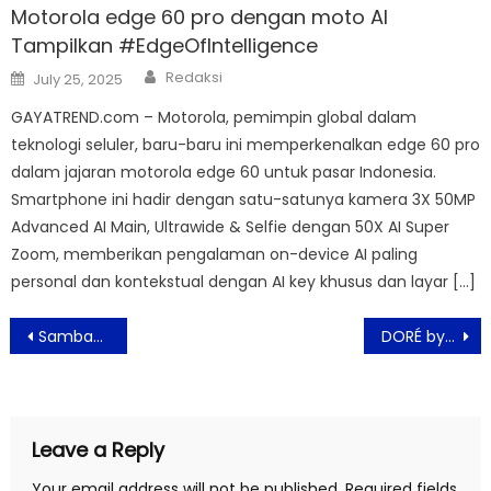
Motorola edge 60 pro dengan moto AI
Tampilkan #EdgeOfIntelligence
Author
Posted
Redaksi
July 25, 2025
on
GAYATREND.com – Motorola, pemimpin global dalam
teknologi seluler, baru-baru ini memperkenalkan edge 60 pro
dalam jajaran motorola edge 60 untuk pasar Indonesia.
Smartphone ini hadir dengan satu-satunya kamera 3X 50MP
Advanced AI Main, Ultrawide & Selfie dengan 50X AI Super
Zoom, memberikan pengalaman on-device AI paling
personal dan kontekstual dengan AI key khusus dan layar […]
Post
Sambangi Komunitas Peduli Disabilitas, J&T Express Antarkan Paket Kebahagiaan Jelang Natal
DORÉ by LeTAO Berrbagi Cinta Melalui Christmas Event di Store PIK Avenue
navigation
Leave a Reply
Your email address will not be published.
Required fields