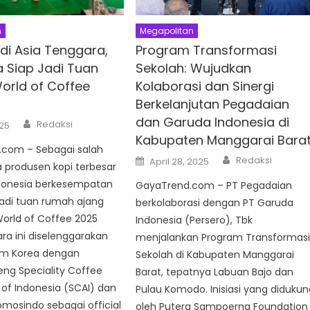
n
Megapolitan
di Asia Tenggara,
Program Transformasi
a Siap Jadi Tuan
Sekolah: Wujudkan
rld of Coffee
Kolaborasi dan Sinergi
Berkelanjutan Pegadaian
dan Garuda Indonesia di
Author
Redaksi
25
Kabupaten Manggarai Bara
com – Sebagai salah
Author
Posted
Redaksi
April 28, 2025
 produsen kopi terbesar
on
ndonesia berkesempatan
GayaTrend.com – PT Pegadaian
adi tuan rumah ajang
berkolaborasi dengan PT Garuda
orld of Coffee 2025
Indonesia (Persero), Tbk
ara ini diselenggarakan
menjalankan Program Transformas
um Korea dengan
Sekolah di Kabupaten Manggarai
g Speciality Coffee
Barat, tepatnya Labuan Bajo dan
 of Indonesia (SCAI) dan
Pulau Komodo. Inisiasi yang didukun
mosindo sebagai official
oleh Putera Sampoerna Foundation