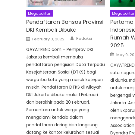
Megapolitan
Megapolita
Pendaftaran Bansos Provinsi
Pertama 
DKI Kembali Dibuka
Indonesi
Rumah Wo
Author
Posted
Redaksi
February 3, 2022
on
2025
GAYATREND.com – Pemprov DKI
Posted
May 9, 20
Jakarta kembali membuka
on
pendaftaran pengisian Data Terpadu
GAYATREND.
Kesejahteraan Sosial (DTKS) bagi
satu negara
warga ibu kota yang masuk kategori
di dunia, I
miskin. Pendaftaran DTKS di wilayah
untuk menj
DKI Jakarta dibuka mulai 1 Februari
bergengsi W
dan berakhir pada 20 Februari.
Jakarta. Ac
Sementara untuk warga yang
oleh Expor
mengalami kendala dalam
mengganden
pendaftaran daring bisa langsung
Association
datang ke kantor kelurahan sesuai
Dyandra Pro