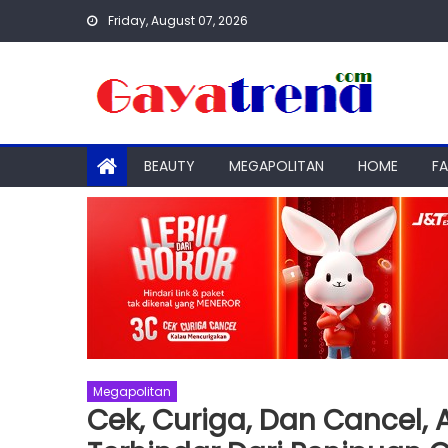
Skip
Friday, August 07, 2026
to
content
BEAUTY
MEGAPOLITAN
HOME
F
Megapolitan
Cek, Curiga, Dan Cancel, 