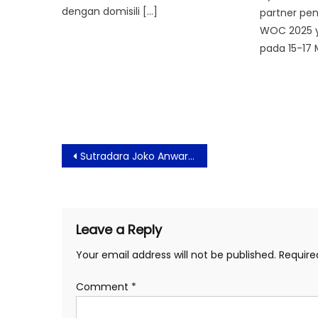
dengan domisili […]
partner pen
WOC 2025 y
pada 15-17 
Post
Sutradara Joko Anwar Hadirkan Film Legenda Kelam Malin Kundang
navigation
Leave a Reply
Your email address will not be published.
Require
Comment
*