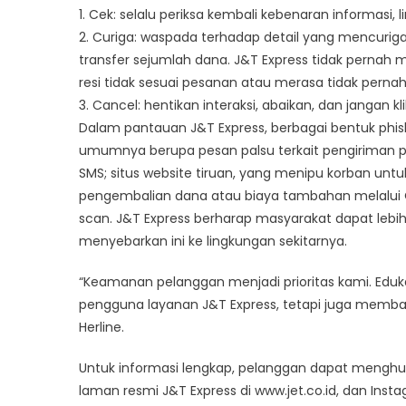
1. Cek: selalu periksa kembali kebenaran informasi,
2. Curiga: waspada terhadap detail yang mencurig
transfer sejumlah dana. J&T Express tidak pernah m
resi tidak sesuai pesanan atau merasa tidak pern
3. Cancel: hentikan interaksi, abaikan, dan jangan k
Dalam pantauan J&T Express, berbagai bentuk phi
umumnya berupa pesan palsu terkait pengiriman 
SMS; situs website tiruan, yang menipu korban untu
pengembalian dana atau biaya tambahan melalui QR,
scan. J&T Express berharap masyarakat dapat lebi
menyebarkan ini ke lingkungan sekitarnya.
“Keamanan pelanggan menjadi prioritas kami. Eduka
pengguna layanan J&T Express, tetapi juga memba
Herline.
Untuk informasi lengkap, pelanggan dapat menghubu
laman resmi J&T Express di www.jet.co.id, dan Insta