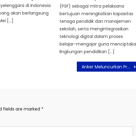
yelenggara di Indonesia
(PSF) sebagai mitra pelaksana
ang akan berlangsung
bertujuan meningkatkan kapasitas
Mei […]
tenaga pendidik dan manajemen
sekolah, serta mengintegrasikan
teknologi digital dalam proses
belajar-mengajar guna menciptak
lingkungan pendidikan […]
Anker Meluncurkan Produk Nano Series, Teknologi Pengisian Super Fast Charging dengan Desain yang Ringan untuk Gaya Hidup yang Aktif
d fields are marked
*