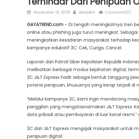
Terhindar Dari Penipuan O
Posted
Author
November 19, 2025
Redaksi
Comment(0)
on
GAYATREND.com
– Di tengah meningkatnya tren bela
online atau phishing juga turut meningkat. Sebagai
meningkatkan kesadaran masyarakat terhadap kea
kampanye edukatif 3C: Cek, Curiga, Cancel.
Laporan dari Patroli Siber Kepolisian Republik Indo
melibatkan berbagai modus kejahatan digital, te
3C J&T Express hadir sebagai bentuk tanggung jawa
potensi penipuan, khususnya yang kerap terjadi di
“Melalui kampanye 3C, kami ingin mendorong masya
panggilan yang mengatasnamakan J&T Express. K
data pribadi atau pembayaran di luar kanal resmi.” 
3C dari J&T Express mengajak masyarakat untuk 
penipuan digital: