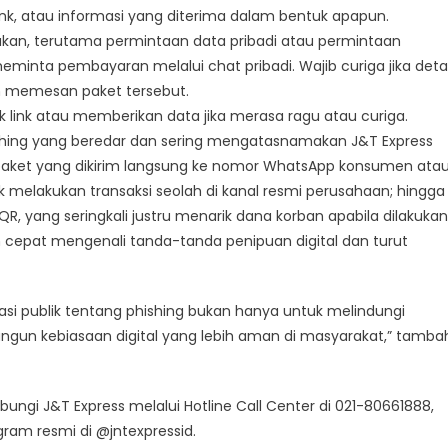
 link, atau informasi yang diterima dalam bentuk apapun.
akan, terutama permintaan data pribadi atau permintaan
eminta pembayaran melalui chat pribadi. Wajib curiga jika detai
ah memesan paket tersebut.
lik link atau memberikan data jika merasa ragu atau curiga.
shing yang beredar dan sering mengatasnamakan J&T Express
paket yang dikirim langsung ke nomor WhatsApp konsumen ata
k melakukan transaksi seolah di kanal resmi perusahaan; hingga
 yang seringkali justru menarik dana korban apabila dilakukan
h cepat mengenali tanda-tanda penipuan digital dan turut
si publik tentang phishing bukan hanya untuk melindungi
ngun kebiasaan digital yang lebih aman di masyarakat,” tamba
ngi J&T Express melalui Hotline Call Center di 021-80661888,
gram resmi di @jntexpressid.