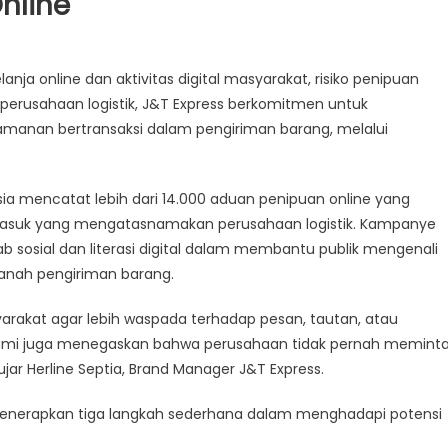
nline
nja online dan aktivitas digital masyarakat, risiko penipuan
 perusahaan logistik, J&T Express berkomitmen untuk
manan bertransaksi dalam pengiriman barang, melalui
nesia mencatat lebih dari 14.000 aduan penipuan online yang
rmasuk yang mengatasnamakan perusahaan logistik. Kampanye
b sosial dan literasi digital dalam membantu publik mengenali
 ranah pengiriman barang.
rakat agar lebih waspada terhadap pesan, tautan, atau
ami juga menegaskan bahwa perusahaan tidak pernah memint
ujar Herline Septia, Brand Manager J&T Express.
menerapkan tiga langkah sederhana dalam menghadapi potensi