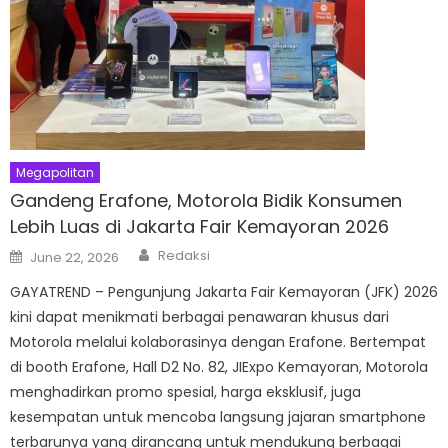
Megapolitan
Gandeng Erafone, Motorola Bidik Konsumen
Lebih Luas di Jakarta Fair Kemayoran 2026
Author
Posted
Redaksi
June 22, 2026
on
GAYATREND – Pengunjung Jakarta Fair Kemayoran (JFK) 2026
kini dapat menikmati berbagai penawaran khusus dari
Motorola melalui kolaborasinya dengan Erafone. Bertempat
di booth Erafone, Hall D2 No. 82, JIExpo Kemayoran, Motorola
menghadirkan promo spesial, harga eksklusif, juga
kesempatan untuk mencoba langsung jajaran smartphone
terbarunya yang dirancang untuk mendukung berbagai