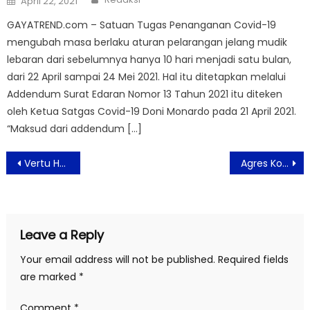
April 22, 2021
on
GAYATREND.com – Satuan Tugas Penanganan Covid-19
mengubah masa berlaku aturan pelarangan jelang mudik
lebaran dari sebelumnya hanya 10 hari menjadi satu bulan,
dari 22 April sampai 24 Mei 2021. Hal itu ditetapkan melalui
Addendum Surat Edaran Nomor 13 Tahun 2021 itu diteken
oleh Ketua Satgas Covid-19 Doni Monardo pada 21 April 2021.
“Maksud dari addendum […]
Post
Vertu Hotel Harmoni Jakarta Sambut Musim Perayaan Natal
Agres Komputer Harco Mangga Dua Hadir Dengan Konsep Lebih Modern
navigation
Leave a Reply
Your email address will not be published.
Required fields
are marked
*
Comment
*