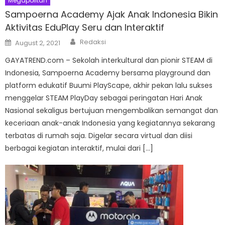
Megapolitan
Sampoerna Academy Ajak Anak Indonesia Bikin
Aktivitas EduPlay Seru dan Interaktif
Author
Posted
Redaksi
August 2, 2021
on
GAYATREND.com – Sekolah interkultural dan pionir STEAM di
Indonesia, Sampoerna Academy bersama playground dan
platform edukatif Buumi PlayScape, akhir pekan lalu sukses
menggelar STEAM PlayDay sebagai peringatan Hari Anak
Nasional sekaligus bertujuan mengembalikan semangat dan
keceriaan anak-anak Indonesia yang kegiatannya sekarang
terbatas di rumah saja. Digelar secara virtual dan diisi
berbagai kegiatan interaktif, mulai dari […]