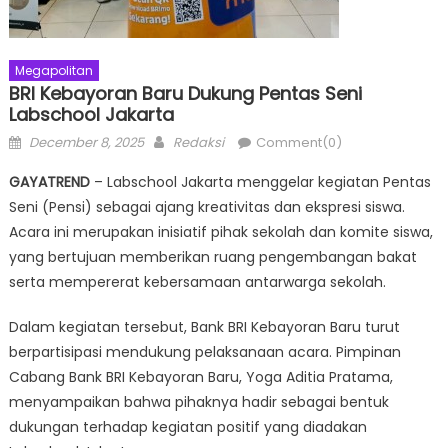
Megapolitan
BRI Kebayoran Baru Dukung Pentas Seni
Labschool Jakarta
Posted
Author
December 8, 2025
Redaksi
Comment(0)
on
GAYATREND
– Labschool Jakarta menggelar kegiatan Pentas
Seni (Pensi) sebagai ajang kreativitas dan ekspresi siswa.
Acara ini merupakan inisiatif pihak sekolah dan komite siswa,
yang bertujuan memberikan ruang pengembangan bakat
serta mempererat kebersamaan antarwarga sekolah.
Dalam kegiatan tersebut, Bank BRI Kebayoran Baru turut
berpartisipasi mendukung pelaksanaan acara. Pimpinan
Cabang Bank BRI Kebayoran Baru, Yoga Aditia Pratama,
menyampaikan bahwa pihaknya hadir sebagai bentuk
dukungan terhadap kegiatan positif yang diadakan