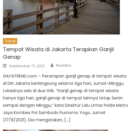
Travel
Tempat Wisata di Jakarta Terapkan Ganjil
Genap
Author
Posted
Redaksi
September 17, 2021
on
GAYATREND.com – Penerapan ganjil genap di tempat wisata
di DKI Jakarta berlangsung selama tiga hari, Jumat-Minggu.
Lokasinya ada di dua titik. “Ganjil genap di tempat wisata
hanya tiga hari, ganjil genap di tempat lainnya tetap Senin
sampai dengan Minggu,” kata Direktur Lalu Lintas Polda Metro
Jaya Kombes Pol Sambodo Purnomo Yogo, Jumat
(17/9/2021). Dia mengatakan, […]