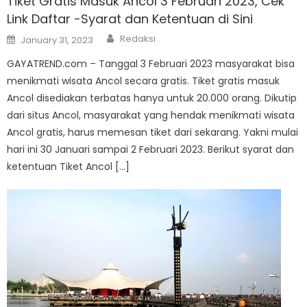
Tiket Gratis Masuk Ancol 3 Februari 2023, Cek
Link Daftar -Syarat dan Ketentuan di Sini
Author
Posted
Redaksi
January 31, 2023
on
GAYATREND.com – Tanggal 3 Februari 2023 masyarakat bisa
menikmati wisata Ancol secara gratis. Tiket gratis masuk
Ancol disediakan terbatas hanya untuk 20.000 orang. Dikutip
dari situs Ancol, masyarakat yang hendak menikmati wisata
Ancol gratis, harus memesan tiket dari sekarang. Yakni mulai
hari ini 30 Januari sampai 2 Februari 2023. Berikut syarat dan
ketentuan Tiket Ancol […]