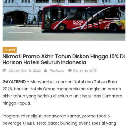
Travel
Nikmati Promo Akhir Tahun Diskon Hingga 15% Di
Horison Hotels Seluruh Indonesia
Posted
Author
December 11, 2025
Redaksi
Comment(0)
on
GAYATREND
– Menyambut momen Natal dan Tahun Baru
2025, Horison Hotels Group menghadirkan rangkaian promo
akhir tahun yang berlaku di seluruh unit hotel dari Sumatera
hingga Papua.
Program ini meliputi penawaran kamar, promo food &
beverage (F&B), serta paket bundling event spesial yang