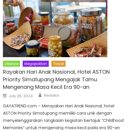
Lifestyle
Megapolitan
Travel
Rayakan Hari Anak Nasional, Hotel ASTON
Priority Simatupang Mengajak Tamu
Mengenang Masa Kecil Era 90-an
Author
Posted
Redaksi
July 25, 2024
on
GAYATREND.com – Merayakan Hari Anak Nasional, hotel
ASTON Priority Simatupang memiliki cara unik dengan
menyelenggarakan rangkaian kegiatan bertajuk “Childhood
Memories” untuk mengenang masa kecil pada era 90-an