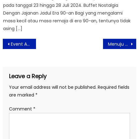
pada tanggal 23 hingga 28 Juli 2024. Buffet Nostalgia
Dengan Jajanan Jadul Era 90-an Bagi yang mengalami
masa kecil atau masa remaja di era 90-an, tentunya tidak
asing […]
Post
Event Akhir Tahun Hotel 88 Mangga Besar VIII Penuh Hiburan dan Dekorasi Futuristik
Menuju Galaksi Baru dalam Perayaan Tahun Baru “The Youniverse” bersama Vertu & Yello Hotel Harmoni Jakarta
navigation
Leave a Reply
Your email address will not be published.
Required fields
are marked
*
Comment
*