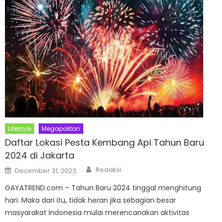
Lifestyle
Megapolitan
Daftar Lokasi Pesta Kembang Api Tahun Baru
2024 di Jakarta
Author
Posted
Redaksi
December 31, 2023
on
GAYATREND.com – Tahun Baru 2024 tinggal menghitung
hari. Maka dari itu, tidak heran jika sebagian besar
masyarakat Indonesia mulai merencanakan aktivitas