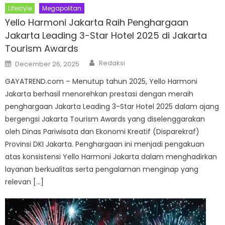
Lifestyle
Megapolitan
Yello Harmoni Jakarta Raih Penghargaan
Jakarta Leading 3-Star Hotel 2025 di Jakarta
Tourism Awards
Author
Posted
Redaksi
December 26, 2025
on
GAYATREND.com – Menutup tahun 2025, Yello Harmoni
Jakarta berhasil menorehkan prestasi dengan meraih
penghargaan Jakarta Leading 3-Star Hotel 2025 dalam ajang
bergengsi Jakarta Tourism Awards yang diselenggarakan
oleh Dinas Pariwisata dan Ekonomi Kreatif (Disparekraf)
Provinsi DKI Jakarta. Penghargaan ini menjadi pengakuan
atas konsistensi Yello Harmoni Jakarta dalam menghadirkan
layanan berkualitas serta pengalaman menginap yang
relevan […]