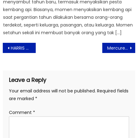
menyambut tahun baru, termasuk menyaksikan pesta
kembang api. Biasanya, momen menyaksikan kembang api
saat pergantian tahun dilakukan bersama orang-orang
terdekat, seperti keluarga, pasangan, atau keluarga. Momen
setahun sekali ini membuat banyak orang yang tak […]
Post
HARRIS Bekasi Hadirkan “Mystic Midnight Forest” Perayaan Malam Tahun Baru 2026
Mercure Serpong Alam Sutera Gelar Dua Kegiatan CSR: Aksi Bersih Jaletreng River Park dan Bantuan Darurat Bencana
navigation
Leave a Reply
Your email address will not be published.
Required fields
are marked
*
Comment
*