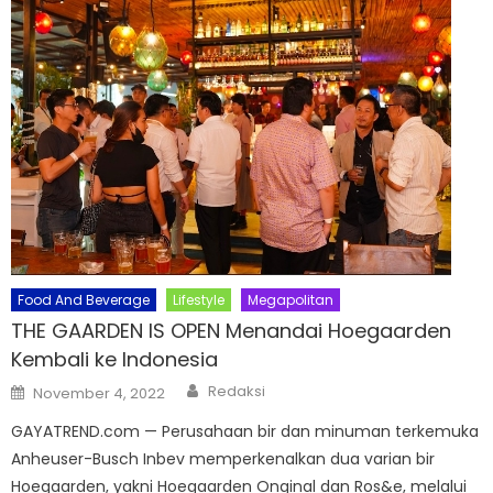
Food And Beverage
Lifestyle
Megapolitan
THE GAARDEN IS OPEN Menandai Hoegaarden
Kembali ke Indonesia
Author
Posted
Redaksi
November 4, 2022
on
GAYATREND.com — Perusahaan bir dan minuman terkemuka
Anheuser-Busch Inbev memperkenalkan dua varian bir
Hoegaarden, yakni Hoegaarden Onginal dan Ros&e, melalui