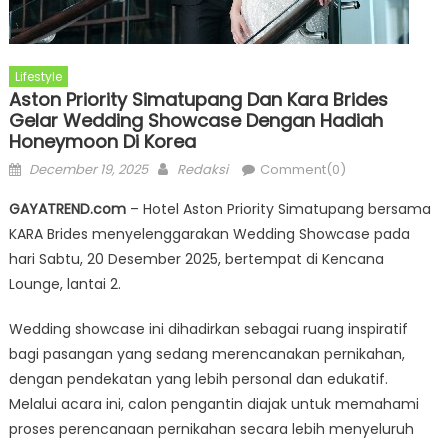
Lifestyle
Aston Priority Simatupang Dan Kara Brides
Gelar Wedding Showcase Dengan Hadiah
Honeymoon Di Korea
Posted
Author
December 19, 2025
Redaksi
Comment(0)
on
GAYATREND.com
– Hotel Aston Priority Simatupang bersama
KARA Brides menyelenggarakan Wedding Showcase pada
hari Sabtu, 20 Desember 2025, bertempat di Kencana
Lounge, lantai 2.
Wedding showcase ini dihadirkan sebagai ruang inspiratif
bagi pasangan yang sedang merencanakan pernikahan,
dengan pendekatan yang lebih personal dan edukatif.
Melalui acara ini, calon pengantin diajak untuk memahami
proses perencanaan pernikahan secara lebih menyeluruh