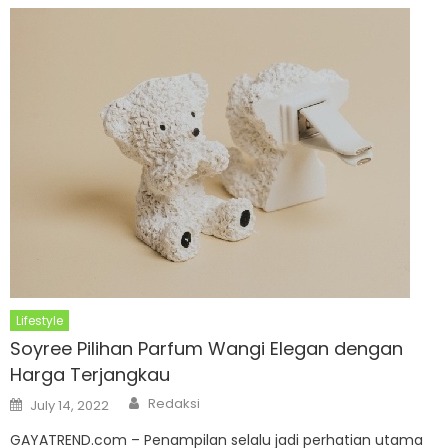
Lifestyle
Soyree Pilihan Parfum Wangi Elegan dengan
Harga Terjangkau
Author
Posted
Redaksi
July 14, 2022
on
GAYATREND.com – Penampilan selalu jadi perhatian utama