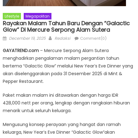
Lifestyle
Megapolitan
Rayakan Malam Tahun Baru Dengan “Galactic
Glow” Di Mercure Serpong Alam Sutera
Posted
Author
December 19, 2025
Redaksi
Comment(0)
on
GAYATREND.com
– Mercure Serpong Alam Sutera
menghadirkan pengalaman malam pergantian tahun
bertema “Galactic Glow” melalui New Year’s Eve Dinner yang
akan diselenggarakan pada 31 Desember 2025 di Mint &
Pepper Restaurant.
Paket makan malam ini ditawarkan dengan harga IDR
428,000 nett per orang, lengkap dengan rangkaian hiburan
menarik untuk seluruh keluarga.
Mengusung konsep perayaan yang hangat dan ramah
keluarga, New Year’s Eve Dinner “Galactic Glow”akan