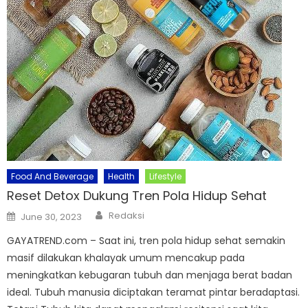
Food And Beverage
Health
Lifestyle
Reset Detox Dukung Tren Pola Hidup Sehat
Author
Posted
Redaksi
June 30, 2023
on
GAYATREND.com – Saat ini, tren pola hidup sehat semakin
masif dilakukan khalayak umum mencakup pada
meningkatkan kebugaran tubuh dan menjaga berat badan
ideal. Tubuh manusia diciptakan teramat pintar beradaptasi.