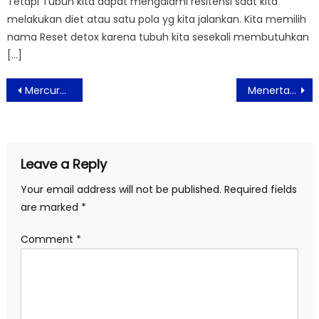
Tetapi Tubuh kita dapat mengalami resitensi saat kita
melakukan diet atau satu pola yg kita jalankan. Kita memilih
nama Reset detox karena tubuh kita sesekali membutuhkan
[…]
Post
Mercure Serpong Alam Sutera Gelar Dua Kegiatan CSR: Aksi Bersih Jaletreng River Park dan Bantuan Darurat Bencana
Menertawakan Luka, Merayakan Keluarga: Film Suka Duka Tawa Siap Menghangatkan Bioskop di Tahun 2026
navigation
Leave a Reply
Your email address will not be published.
Required fields
are marked
*
Comment
*