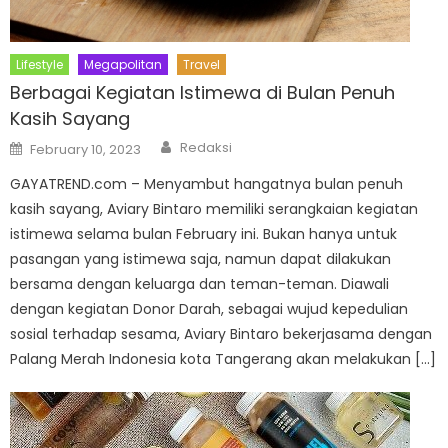
Lifestyle
Megapolitan
Travel
Berbagai Kegiatan Istimewa di Bulan Penuh
Kasih Sayang
Author
Posted
Redaksi
February 10, 2023
on
GAYATREND.com – Menyambut hangatnya bulan penuh
kasih sayang, Aviary Bintaro memiliki serangkaian kegiatan
istimewa selama bulan February ini. Bukan hanya untuk
pasangan yang istimewa saja, namun dapat dilakukan
bersama dengan keluarga dan teman-teman. Diawali
dengan kegiatan Donor Darah, sebagai wujud kepedulian
sosial terhadap sesama, Aviary Bintaro bekerjasama dengan
Palang Merah Indonesia kota Tangerang akan melakukan […]