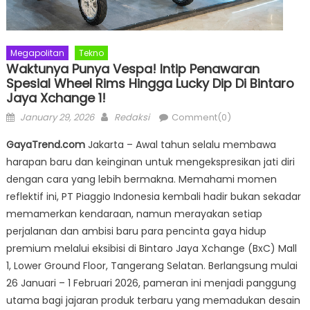
Megapolitan
Tekno
Waktunya Punya Vespa! Intip Penawaran
Spesial Wheel Rims Hingga Lucky Dip Di Bintaro
Jaya Xchange 1!
Posted
Author
January 29, 2026
Redaksi
Comment(0)
on
GayaTrend.com
Jakarta – Awal tahun selalu membawa
harapan baru dan keinginan untuk mengekspresikan jati diri
dengan cara yang lebih bermakna. Memahami momen
reflektif ini, PT Piaggio Indonesia kembali hadir bukan sekadar
memamerkan kendaraan, namun merayakan setiap
perjalanan dan ambisi baru para pencinta gaya hidup
premium melalui eksibisi di Bintaro Jaya Xchange (BxC) Mall
1, Lower Ground Floor, Tangerang Selatan. Berlangsung mulai
26 Januari – 1 Februari 2026, pameran ini menjadi panggung
utama bagi jajaran produk terbaru yang memadukan desain