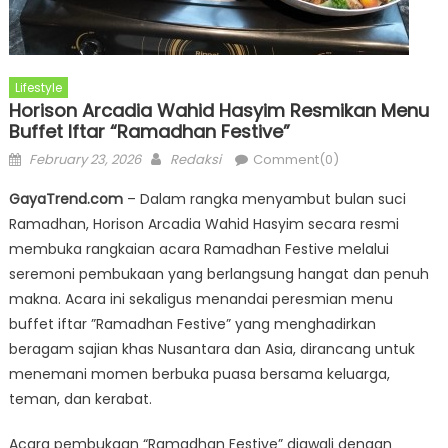
Lifestyle
Horison Arcadia Wahid Hasyim Resmikan Menu
Buffet Iftar “Ramadhan Festive”
Posted
Author
February 23, 2026
Redaksi
Comment(0)
on
GayaTrend.com
– Dalam rangka menyambut bulan suci
Ramadhan, Horison Arcadia Wahid Hasyim secara resmi
membuka rangkaian acara Ramadhan Festive melalui
seremoni pembukaan yang berlangsung hangat dan penuh
makna. Acara ini sekaligus menandai peresmian menu
buffet iftar ”Ramadhan Festive” yang menghadirkan
beragam sajian khas Nusantara dan Asia, dirancang untuk
menemani momen berbuka puasa bersama keluarga,
teman, dan kerabat.
Acara pembukaan “Ramadhan Festive” diawali dengan