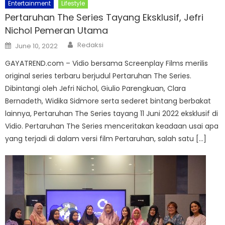
Entertainment
Lifestyle
Pertaruhan The Series Tayang Eksklusif, Jefri
Nichol Pemeran Utama
Author
Posted
Redaksi
June 10, 2022
on
GAYATREND.com – Vidio bersama Screenplay Films merilis
original series terbaru berjudul Pertaruhan The Series.
Dibintangi oleh Jefri Nichol, Giulio Parengkuan, Clara
Bernadeth, Widika Sidmore serta sederet bintang berbakat
lainnya, Pertaruhan The Series tayang 11 Juni 2022 eksklusif di
Vidio. Pertaruhan The Series menceritakan keadaan usai apa
yang terjadi di dalam versi film Pertaruhan, salah satu […]