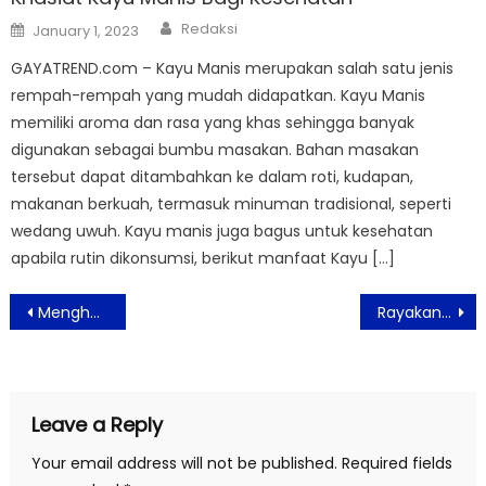
Author
Posted
Redaksi
January 1, 2023
on
GAYATREND.com – Kayu Manis merupakan salah satu jenis
rempah-rempah yang mudah didapatkan. Kayu Manis
memiliki aroma dan rasa yang khas sehingga banyak
digunakan sebagai bumbu masakan. Bahan masakan
tersebut dapat ditambahkan ke dalam roti, kudapan,
makanan berkuah, termasuk minuman tradisional, seperti
wedang uwuh. Kayu manis juga bagus untuk kesehatan
apabila rutin dikonsumsi, berikut manfaat Kayu […]
Post
Menghadirkan Ramadan yang Lebih Bermakna: Fraser Residence Menteng Jakarta Mempersembahkan Pengalaman Eksklusif
Rayakan Ramadan dengan Triple ALL Accor Reward Points untuk Pengalaman Berbuka Puasa di Seluruh Indonesia
navigation
Leave a Reply
Your email address will not be published.
Required fields