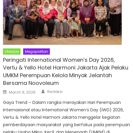
Lifestyle
Megapolitan
Peringati International Women’s Day 2026,
Vertu & Yello Hotel Harmoni Jakarta Ajak Pelaku
UMKM Perempuan Kelola Minyak Jelantah
Bersama Noovoleum
Author
Posted
Redaksi
March 9, 2026
on
Gaya Trend – Dalam rangka merayakan Hari Perempuan
Internasional atau International Women’s Day (IWD) 2026,
Vertu & Yello Hotel Harmoni Jakarta menggelar kegiatan
pemberdayaan masyarakat yang berfokus pada perempuan
pelaku Usaha Mikro, Kecil, dan Menengah (UMKM) di