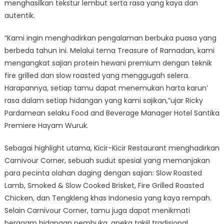
menghasilkan tekstur lembut serta rasa yang kaya dan
autentik.
“Kami ingin menghadirkan pengalaman berbuka puasa yang
berbeda tahun ini. Melalui tema Treasure of Ramadan, kami
mengangkat sajian protein hewani premium dengan teknik
fire grilled dan slow roasted yang menggugah selera.
Harapannya, setiap tamu dapat menemukan harta karun’
rasa dalam setiap hidangan yang kami sajikan,”ujar Ricky
Pardamean selaku Food and Beverage Manager Hotel Santika
Premiere Hayam Wuruk.
Sebagai highlight utama, Kicir-Kicir Restaurant menghadirkan
Carnivour Corner, sebuah sudut spesial yang memanjakan
para pecinta olahan daging dengan sajian: Slow Roasted
Lamb, Smoked & Slow Cooked Brisket, Fire Grilled Roasted
Chicken, dan Tengkleng khas Indonesia yang kaya rempah.
Selain Carnivour Corner, tamu juga dapat menikmati
beragam hidangan pembuka, aneka takjil tradisional,