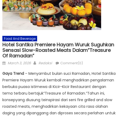
Food And Beverage
Hotel Santika Premiere Hayam Wuruk Suguhkan
Sensasi Slow-Roasted Meats Dalam”Treasure
Of Ramadan”
Posted
Author
March 3, 2026
Redaksi
Comment(0)
on
Gaya Trend
– Menyambut bulan suci Ramadan, Hotel Santika
Premiere Hayam Wuruk kembali menghadirkan pengalaman
berbuka puasa istimewa di Kicir-Kicir Restaurant dengan
tema terbaru bertajuk”Treasure of Ramadan.”Tahun ini,
konsepyang diusung teinspirasi dari seni fire grilled and slow
roasted meats, menghadirkan kekayaan cita rasa olahan
daging yang dipanggang dan diproses secara perlahan untuk