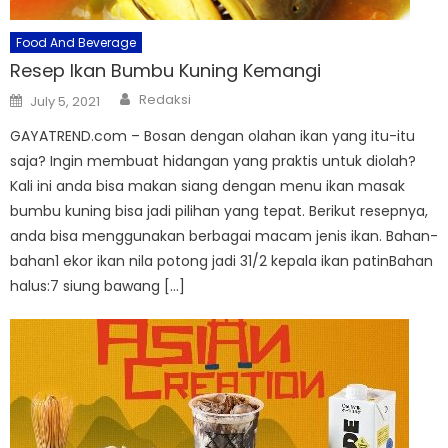
Food And Beverage
Resep Ikan Bumbu Kuning Kemangi
Author
Posted
Redaksi
July 5, 2021
on
GAYATREND.com – Bosan dengan olahan ikan yang itu-itu
saja? Ingin membuat hidangan yang praktis untuk diolah?
Kali ini anda bisa makan siang dengan menu ikan masak
bumbu kuning bisa jadi pilihan yang tepat. Berikut resepnya,
anda bisa menggunakan berbagai macam jenis ikan. Bahan-
bahan1 ekor ikan nila potong jadi 31/2 kepala ikan patinBahan
halus:7 siung bawang […]