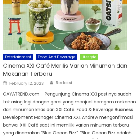
Entertainment
Food And Beverage
Lifestyle
Cinema XXI Café Merilis Varian Minuman dan
Makanan Terbaru
Author
Posted
Redaksi
February 12, 2023
on
GAYATREND.com – Pengunjung Cinema XXI pastinya sudah
tak asing lagi dengan gerai yang menjual beragam makanan
dan minuman khas dari XXI Café. Food & Beverage Business
Development Manager Cinema XXI, Andrew mengonfirmasi
bahwa, XXI Café saat ini memiliki varian minuman terbaru
yang dinamakan “Blue Ocean Fizz”. “Blue Ocean Fizz adalah