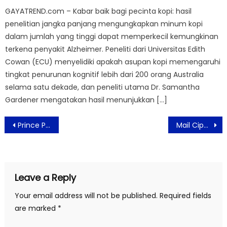
GAYATREND.com – Kabar baik bagi pecinta kopi: hasil
penelitian jangka panjang mengungkapkan minum kopi
dalam jumlah yang tinggi dapat memperkecil kemungkinan
terkena penyakit Alzheimer. Peneliti dari Universitas Edith
Cowan (ECU) menyelidiki apakah asupan kopi memengaruhi
tingkat penurunan kognitif lebih dari 200 orang Australia
selama satu dekade, dan peneliti utama Dr. Samantha
Gardener mengatakan hasil menunjukkan […]
Post
Prince Poetiray & Guinn Salman Bawakan Perdana OST Na Willa “Sikilku Iso Muni” Bersama Pemain Na Willa Momen Kolaborasi Hangat JUMBO x Na Willa
Mail Ciputra Jakarta Hadirkan “The Beauty of Ramadhan”, Belanja Berhadiah Logam Mulia
navigation
Leave a Reply
Your email address will not be published.
Required fields
are marked
*