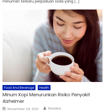
minuman terbaru perpaduan soda yang […]
Food And Beverage
Health
Minum Kopi Menurunkan Risiko Penyakit
Alzheimer
Author
Posted
Redaksi
November 24, 2021
on