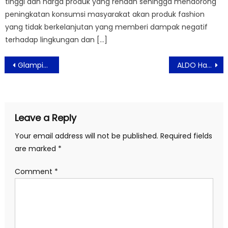
tinggi dan harga produk yang rendah sehingga mendorong
peningkatan konsumsi masyarakat akan produk fashion
yang tidak berkelanjutan yang memberi dampak negatif
terhadap lingkungan dan […]
Post
Glamping Mewah di Tengah Sawah, Grand Luxcamp Pangandaran Jadi Destinasi Staycation Baru
ALDO Hadirkan Kampanye Ramadan 2026 “Every Look Tells A Story”, Rayakan Kebersamaan dalam Gaya
navigation
Leave a Reply
Your email address will not be published.
Required fields
are marked
*
Comment
*