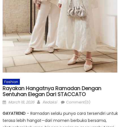
Fashion
Rayakan Hangatnya Ramadan Dengan
Sentuhan Elegan Dari STACCATO
Posted
Author
March 18, 2026
Redaksi
Comment(0)
on
GAYATREND
– Ramadan selalu punya cara tersendiri untuk
terasa lebih hangat—dari momen berbuka bersama,