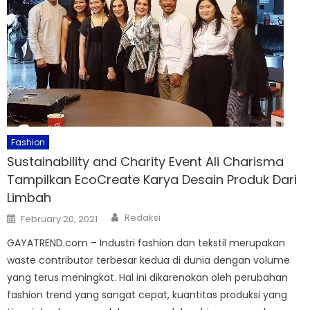
Fashion
Sustainability and Charity Event Ali Charisma
Tampilkan EcoCreate Karya Desain Produk Dari
Limbah
Author
Posted
Redaksi
February 20, 2021
on
GAYATREND.com – Industri fashion dan tekstil merupakan
waste contributor terbesar kedua di dunia dengan volume
yang terus meningkat. Hal ini dikarenakan oleh perubahan
fashion trend yang sangat cepat, kuantitas produksi yang