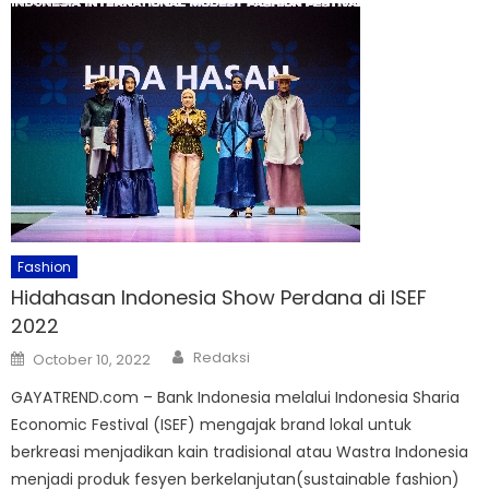
Fashion
Hidahasan Indonesia Show Perdana di ISEF
2022
Author
Posted
Redaksi
October 10, 2022
on
GAYATREND.com – Bank Indonesia melalui Indonesia Sharia
Economic Festival (ISEF) mengajak brand lokal untuk
berkreasi menjadikan kain tradisional atau Wastra Indonesia
menjadi produk fesyen berkelanjutan(sustainable fashion)