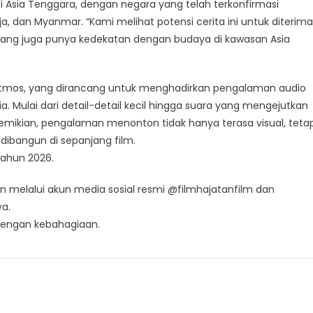
i Asia Tenggara, dengan negara yang telah terkonfirmasi
ja, dan Myanmar. “Kami melihat potensi cerita ini untuk diterima
si yang juga punya kedekatan dengan budaya di kawasan Asia
 Atmos, yang dirancang untuk menghadirkan pengalaman audio
ia. Mulai dari detail-detail kecil hingga suara yang mengejutkan
demikian, pengalaman menonton tidak hanya terasa visual, tetap
 dibangun di sepanjang film.
tahun 2026.
an melalui akun media sosial resmi @filmhajatanfilm dan
ya.
 dengan kebahagiaan.