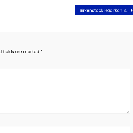
Birkenstock Hadirkan Sentuhan Feminin Lewat Koleksi Spring Pack
d fields are marked
*