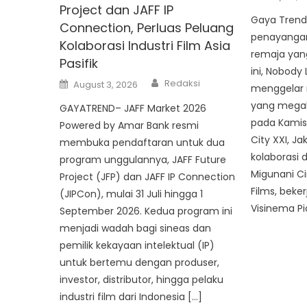
on
Project dan JAFF IP
Gaya Trend
Connection, Perluas Peluang
penayangan
Kolaborasi Industri Film Asia
remaja yang
Pasifik
ini, Nobody
Author
Posted
Redaksi
August 3, 2026
menggelar 
on
yang megah
GAYATREND– JAFF Market 2026
pada Kamis,
Powered by Amar Bank resmi
City XXI, Ja
membuka pendaftaran untuk dua
kolaborasi d
program unggulannya, JAFF Future
Migunani C
Project (JFP) dan JAFF IP Connection
Films, bek
(JIPCon), mulai 31 Juli hingga 1
Visinema Pic
September 2026. Kedua program ini
menjadi wadah bagi sineas dan
pemilik kekayaan intelektual (IP)
untuk bertemu dengan produser,
investor, distributor, hingga pelaku
industri film dari Indonesia […]