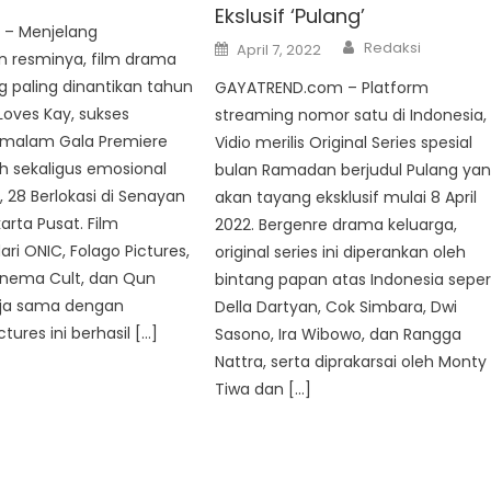
Ekslusif ‘Pulang’
 – Menjelang
Author
Posted
Redaksi
April 7, 2022
 resminya, film drama
on
 paling dinantikan tahun
GAYATREND.com – Platform
 Loves Kay, sukses
streaming nomor satu di Indonesia,
malam Gala Premiere
Vidio merilis Original Series spesial
 sekaligus emosional
bulan Ramadan berjudul Pulang ya
 28 Berlokasi di Senayan
akan tayang eksklusif mulai 8 April
karta Pusat. Film
2022. Bergenre drama keluarga,
ari ONIC, Folago Pictures,
original series ini diperankan oleh
inema Cult, dan Qun
bintang papan atas Indonesia seper
erja sama dengan
Della Dartyan, Cok Simbara, Dwi
tures ini berhasil […]
Sasono, Ira Wibowo, dan Rangga
Nattra, serta diprakarsai oleh Monty
Tiwa dan […]