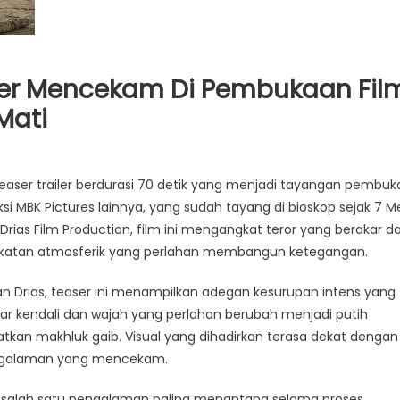
aser Mencekam Di Pembukaan Fil
Mati
 teaser trailer berdurasi 70 detik yang menjadi tayangan pembuk
uksi MBK Pictures lainnya, yang sudah tayang di bioskop sejak 7 M
rias Film Production, film ini mengangkat teror yang berakar da
dekatan atmosferik yang perlahan membangun ketegangan.
 dan Drias, teaser ini menampilkan adegan kesurupan intens yang
luar kendali dan wajah yang perlahan berubah menjadi putih
atkan makhluk gaib. Visual yang dihadirkan terasa dekat dengan
engalaman yang mencekam.
di salah satu pengalaman paling menantang selama proses