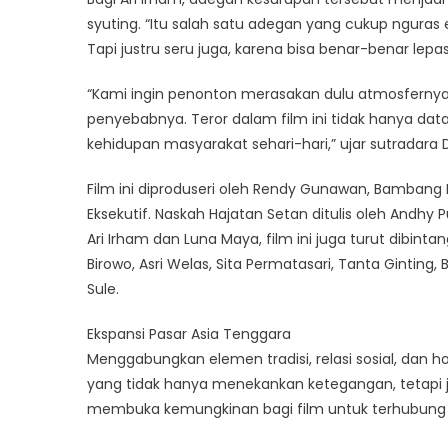
syuting. “Itu salah satu adegan yang cukup nguras 
Tapi justru seru juga, karena bisa benar-benar lepas
“Kami ingin penonton merasakan dulu atmosfernya.
penyebabnya. Teror dalam film ini tidak hanya datan
kehidupan masyarakat sehari-hari,” ujar sutradara D
Film ini diproduseri oleh Rendy Gunawan, Bambang D
Eksekutif. Naskah Hajatan Setan ditulis oleh Andhy P
Ari Irham dan Luna Maya, film ini juga turut dibintan
Birowo, Asri Welas, Sita Permatasari, Tanta Ginting
Sule.
Ekspansi Pasar Asia Tenggara
Menggabungkan elemen tradisi, relasi sosial, dan 
yang tidak hanya menekankan ketegangan, tetapi 
membuka kemungkinan bagi film untuk terhubung d