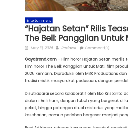
Entertainment
“Hajatan Setan” Rilis Te
The Bell: Panggilan Untuk 
Posted
Author
May 10, 2026
Redaksi
Comment(0)
on
Gayatrend.com
– Film horor Hajatan Setan merilis
film horor The Bell: Panggilan untuk Mati, film prod
2026 kemarin. Diproduksi oleh MBK Productions dan D
tradisi mistik masyarakat pedesaan, dengan pen
Disutradarai secara kolaboratif oleh Eko Kristanto
dialami Ari Irham, dengan tubuh yang bergerak di 
pekat, hingga potongan ritual misterius yang melib
keseharian, namun perlahan bergeser menjadi p
Bagi Ari Irham, adegan kesurupan tersebut menja