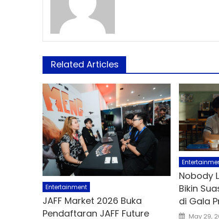
Related Articles
Entertainme
Nobody L
Bikin Su
Entertainment
JAFF Market 2026 Buka
di Gala P
Pendaftaran JAFF Future
Posted
May 29, 