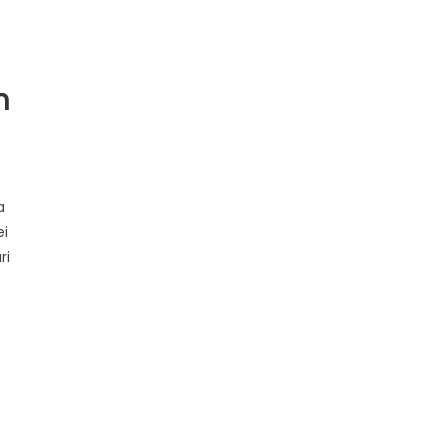
m
a
ei
ri