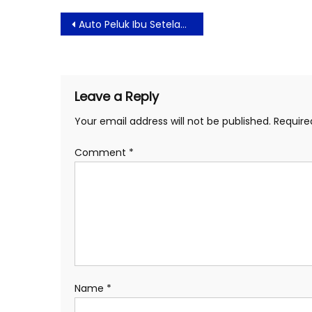
Post
Auto Peluk Ibu Setelah Nonton, Film Ini Sukses Bikin Gala Premiere Penuh Haru
navigation
Leave a Reply
Your email address will not be published.
Require
Comment
*
Name
*