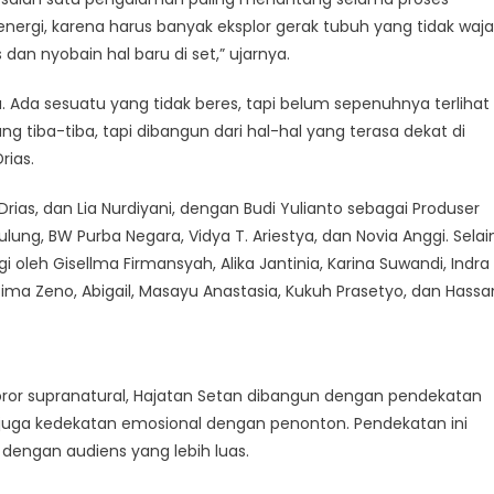
energi, karena harus banyak eksplor gerak tubuh yang tidak waja
 dan nyobain hal baru di set,” ujarnya.
 Ada sesuatu yang tidak beres, tapi belum sepenuhnya terlihat
g tiba-tiba, tapi dibangun dari hal-hal yang terasa dekat di
rias.
rias, dan Lia Nurdiyani, dengan Budi Yulianto sebagai Produser
ulung, BW Purba Negara, Vidya T. Ariestya, dan Novia Anggi. Selai
gi oleh Gisellma Firmansyah, Alika Jantinia, Karina Suwandi, Indra
, Bima Zeno, Abigail, Masayu Anastasia, Kukuh Prasetyo, dan Hassa
horor supranatural, Hajatan Setan dibangun dengan pendekatan
juga kedekatan emosional dengan penonton. Pendekatan ini
engan audiens yang lebih luas.