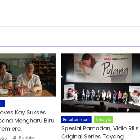
nt
oves Kay Sukses
asana Mengharu Biru
Entertainment
Lifestyle
Spesial Ramadan, Vidio RIlis
remiere,
Original Series Tayang
Author
Redaksi
2026