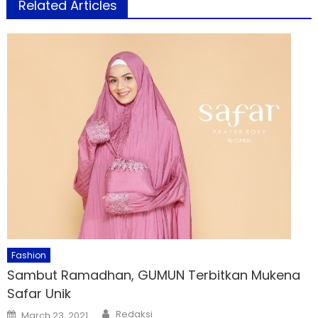
Related Articles
Fashion
Sambut Ramadhan, GUMUN Terbitkan Mukena
Safar Unik
Author
Posted
Redaksi
March 23, 2021