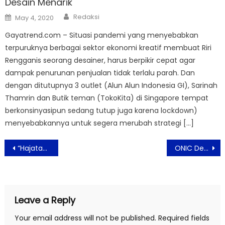
Desain Menarik
Author
Posted
Redaksi
May 4, 2020
on
Gayatrend.com – Situasi pandemi yang menyebabkan
terpuruknya berbagai sektor ekonomi kreatif membuat Riri
Rengganis seorang desainer, harus berpikir cepat agar
dampak penurunan penjualan tidak terlalu parah. Dan
dengan ditutupnya 3 outlet (Alun Alun Indonesia GI), Sarinah
Thamrin dan Butik teman (TokoKita) di Singapore tempat
berkonsinyasipun sedang tutup juga karena lockdown)
menyebabkannya untuk segera merubah strategi […]
Post
“Hajatan Setan” Rilis Teaser Mencekam di Pembukaan Film The Bell: Panggilan untuk Mati
ONIC Debut di Dunia Film Lewat “Nobody Loves Kay”, Angkat Realita Kehidupan Pro Player
navigation
Leave a Reply
Your email address will not be published.
Required fields