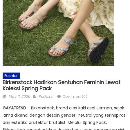
Fashion
Birkenstock Hadirkan Sentuhan Feminin Lewat
Koleksi Spring Pack
Posted
Author
May 11, 2026
Redaksi
Comment(0)
on
GAYATREND
– Birkenstock, brand alas kaki asal Jerman, sejak
lama dikenal dengan desain gender-neutral yang terinspirasi
dari estetika arsitektur brutalist. Melalui Spring Pack,
Birkenstock menghadirkan desain baru yang merayakan sisi