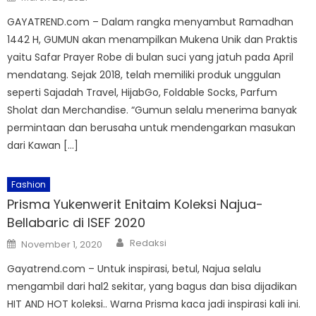
on
GAYATREND.com – Dalam rangka menyambut Ramadhan
1442 H, GUMUN akan menampilkan Mukena Unik dan Praktis
yaitu Safar Prayer Robe di bulan suci yang jatuh pada April
mendatang. Sejak 2018, telah memiliki produk unggulan
seperti Sajadah Travel, HijabGo, Foldable Socks, Parfum
Sholat dan Merchandise. “Gumun selalu menerima banyak
permintaan dan berusaha untuk mendengarkan masukan
dari Kawan […]
Fashion
Prisma Yukenwerit Enitaim Koleksi Najua-
Bellabaric di ISEF 2020
Author
Posted
Redaksi
November 1, 2020
on
Gayatrend.com – Untuk inspirasi, betul, Najua selalu
mengambil dari hal2 sekitar, yang bagus dan bisa dijadikan
HIT AND HOT koleksi.. Warna Prisma kaca jadi inspirasi kali ini.