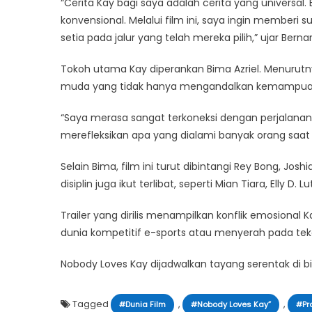
“Cerita Kay bagi saya adalah cerita yang universal.
konvensional. Melalui film ini, saya ingin memberi 
setia pada jalur yang telah mereka pilih,” ujar Bern
Tokoh utama Kay diperankan Bima Azriel. Menurut
muda yang tidak hanya mengandalkan kemampuan,
“Saya merasa sangat terkoneksi dengan perjalanan
merefleksikan apa yang dialami banyak orang saat i
Selain Bima, film ini turut dibintangi Rey Bong, Josh
disiplin juga ikut terlibat, seperti Mian Tiara, Elly D.
Trailer yang dirilis menampilkan konflik emosiona
dunia kompetitif e-sports atau menyerah pada teka
Nobody Loves Kay dijadwalkan tayang serentak di bi
Tagged
,
,
#Dunia Film
#Nobody Loves Kay”
#Pro