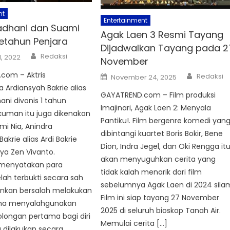
nt
Entertainment
adhani dan Suami
Agak Laen 3 Resmi Tayang
Setahun Penjara
Dijadwalkan Tayang pada 2
Author
Redaksi
1, 2022
November
Author
com – Aktris
Posted
Redaksi
November 24, 2025
on
Ardiansyah Bakrie alias
GAYATREND.com – Film produksi
ni divonis 1 tahun
Imajinari, Agak Laen 2: Menyala
kuman itu juga dikenakan
Pantiku!. Film bergenre komedi yan
i Nia, Anindra
dibintangi kuartet Boris Bokir, Bene
akrie alias Ardi Bakrie
Dion, Indra Jegel, dan Oki Rengga it
nya Zen Vivanto.
akan menyuguhkan cerita yang
, menyatakan para
tidak kalah menarik dari film
lah terbukti secara sah
sebelumnya Agak Laen di 2024 sila
nkan bersalah melakukan
Film ini siap tayang 27 November
ana menyalahgunakan
2025 di seluruh bioskop Tanah Air.
olongan pertama bagi diri
Memulai cerita […]
g dilakukan secara