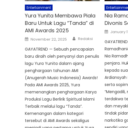
Entertainment
Entertainme
Yura Yunita Membawa Piala
Nia Ram
Baru Untuk Lagu “Tanda” di
Divonis 
AMI Awards 2025
Posted
January 1
on
Author
Posted
Redaksi
November 22, 2025
on
GAYATREND.
Ramadhania 
GAYATREND — Sebuah pencapaian
Nia Ramadha
baru diraih oleh penyanyi dan penulis
penjara. Hu
lagu Yura Yunita dalam ajang
kepada suam
penghargaan tahunan AMI
Ardiansyah B
(Anugerah Music Indonesia) Awards!
serta sopir
Pada AMI Awards 2025, Yura
“Mengadili
memenangkan penghargaan Karya
terdakwa te
Produksi Lagu Berlirik Spiritual Islami
dan meyaki
Terbaik melalui lagu “Tanda”.
tindak pid
Kemenangan dalam kategori
narkotika g
tersebut di AMI Awards sekaligus
sendiri yan
menjadi yang pertama untuk Yura,