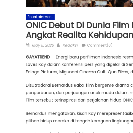
Entertainment
ONIC Debut Di Dunia Film
Angkat Realita Kehidupan
Posted
Author
May 11, 2026
Redaksi
Comment(0)
on
GAYATREND
— Energi baru perfilman Indonesia resmi
Loves Kay dalam konferensi pers yang digelar di Sena
Folago Pictures, Migunani Cinema Cult, Qun Films, 
Disutradarai Bernardus Raka, film bergenre drama
pengorbanan, dan perjuangan anak muda dalam me
Film tersebut terinspirasi dari perjalanan hidup ONIC
Bernardus mengatakan, kisah Kay merepresentas
pilihan hidup mereka di tengah keraguan lingkungan