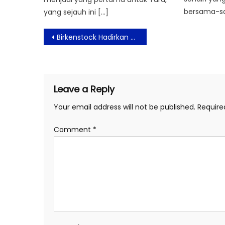
bersama-sa
yang sejauh ini […]
Post
Birkenstock Hadirkan Sentuhan Feminin Lewat Koleksi Spring Pack
navigation
Leave a Reply
Your email address will not be published.
Require
Comment
*