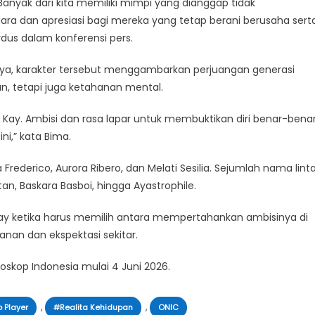
 Banyak dari kita memiliki mimpi yang dianggap tidak
suara dan apresiasi bagi mereka yang tetap berani berusaha sert
ardus dalam konferensi pers.
nya, karakter tersebut menggambarkan perjuangan generasi
 tetapi juga ketahanan mental.
 Kay. Ambisi dan rasa lapar untuk membuktikan diri benar-bena
ni,” kata Bima.
ia Frederico, Aurora Ribero, dan Melati Sesilia. Sejumlah nama lint
 Lutan, Baskara Basboi, hingga Ayastrophile.
l Kay ketika harus memilih antara mempertahankan ambisinya di
nan dan ekspektasi sekitar.
oskop Indonesia mulai 4 Juni 2026.
,
,
 Player
#Realita Kehidupan
ONIC