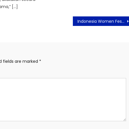
ma,” […]
Indonesia Women Fest 2026 Siap Digelar 29–31 Mei di ICE BSD, Suguhkan Inspirasi, Promo Hadiah Menarik, dan Panggung Musik Gratis!
d fields are marked
*