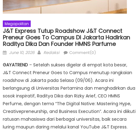
Megapolitan
J&T Express Tutup Roadshow J&T Connect
Preneur Goes To Campus Di Jakarta Hadirkan
Raditya Dika Dan Founder HMNS Parfume
Posted
Author
June 10, 2026
Redaksi
Comment(0)
on
GAYATREND
– Setelah sukses digelar di empat kota besar,
J&T Connect Preneur Goes to Campus menutup rangkaian
roadshow di Jakarta pada Selasa (09/06). Acara ini
berlangsung di Universitas Pertamina dan menghadirkan dua
sosok inspiratif, Raditya Dika dan Rizky Arief, CEO HMNS
Perfume, dengan tema “The Digital Native: Mastering Hype,
Creativepreneurship, and Business Execution”. Acara ini diikuti
ratusan mahasiswa dari berbagai universitas, baik secara
luring maupun daring melalui kanal YouTube J&T Express.