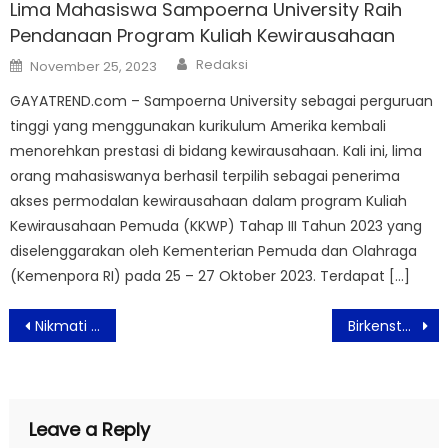
Lima Mahasiswa Sampoerna University Raih
Pendanaan Program Kuliah Kewirausahaan
Author
Posted
Redaksi
November 25, 2023
on
GAYATREND.com – Sampoerna University sebagai perguruan
tinggi yang menggunakan kurikulum Amerika kembali
menorehkan prestasi di bidang kewirausahaan. Kali ini, lima
orang mahasiswanya berhasil terpilih sebagai penerima
akses permodalan kewirausahaan dalam program Kuliah
Kewirausahaan Pemuda (KKWP) Tahap III Tahun 2023 yang
diselenggarakan oleh Kementerian Pemuda dan Olahraga
(Kemenpora RI) pada 25 – 27 Oktober 2023. Terdapat […]
Post
Nikmati Cita Rasa Kuliner Mediterranean di Pullman Jakarta Central Park
Birkenstock Luncurkan Koleksi Spesial untuk Rayakan Warisan London, Boston, dan Milano
navigation
Leave a Reply