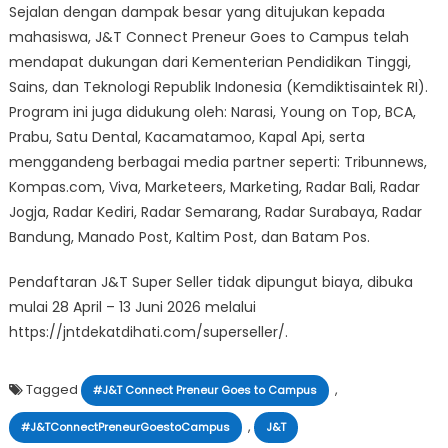
Sejalan dengan dampak besar yang ditujukan kepada
mahasiswa, J&T Connect Preneur Goes to Campus telah
mendapat dukungan dari Kementerian Pendidikan Tinggi,
Sains, dan Teknologi Republik Indonesia (Kemdiktisaintek RI).
Program ini juga didukung oleh: Narasi, Young on Top, BCA,
Prabu, Satu Dental, Kacamatamoo, Kapal Api, serta
menggandeng berbagai media partner seperti: Tribunnews,
Kompas.com, Viva, Marketeers, Marketing, Radar Bali, Radar
Jogja, Radar Kediri, Radar Semarang, Radar Surabaya, Radar
Bandung, Manado Post, Kaltim Post, dan Batam Pos.
Pendaftaran J&T Super Seller tidak dipungut biaya, dibuka
mulai 28 April – 13 Juni 2026 melalui
https://jntdekatdihati.com/superseller/.
Tagged
,
#J&T Connect Preneur Goes to Campus
,
#J&TConnectPreneurGoestoCampus
J&T