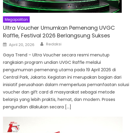
Megapolitan
Ultra Voucher Umumkan Pemenang UVGC
Raffle, Festival 2026 Berlangsung Sukses
Author
Posted
Redaksi
April 20, 2026
on
Gaya Trend – Ultra Voucher secara resmi menutup
rangkaian program undian UVGC Raffle melalui
pengumuman pemenang utama pada 19 April 2026 di
Central Park, Jakarta. Kegiatan ini merupakan bagian dari
inisiatif perusahaan dalam memperluas pemanfaatan solusi
voucher dan gift card di masyarakat sebagai metode
belanja yang lebih praktis, hemat, dan modern. Proses
pengundian dilakukan secara […]