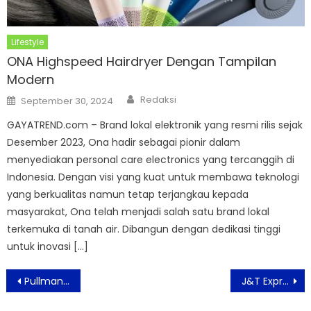
Lifestyle
ONA Highspeed Hairdryer Dengan Tampilan
Modern
Author
Posted
Redaksi
September 30, 2024
on
GAYATREND.com – Brand lokal elektronik yang resmi rilis sejak
Desember 2023, Ona hadir sebagai pionir dalam
menyediakan personal care electronics yang tercanggih di
Indonesia. Dengan visi yang kuat untuk membawa teknologi
yang berkualitas namun tetap terjangkau kepada
masyarakat, Ona telah menjadi salah satu brand lokal
terkemuka di tanah air. Dibangun dengan dedikasi tinggi
untuk inovasi […]
Post
Pullman Jakarta Central Park Perkuat Posisi sebagai Hotel MICE Unggulan
J&T Express Tutup Roadshow J&T Connect Preneur Goes to Campus di Jakarta Hadirkan Raditya Dika dan Founder HMNS Parfume
navigation