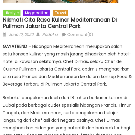
Lifestyle
Megapolitan
Travel
Nikmati Cita Rasa Kuliner Mediterranean Di
Pullman Jakarta Central Park
Posted
Author
June 10, 2026
Redaksi
Comment(0)
on
GAYATREND
– Hidangan Mediterranean merupakan salah
satu konsep kuliner yang masih jarang dihadirkan oleh hotel-
hotel di kawasan sekitarnya. Chef Dimas, selaku Chef de
Cuisine Pullman Jakarta Central Park, optimis menghadirkan
cita rasa Prancis dan Mediterranean ke dalam konsep Food &
Beverage terbaru di Pullman Jakarta Central Park.
Berbekal pengalaman lebih dari 18 tahun berkarier kuliner di
Dubai pada berbagai outlet spesialis hidangan Prancis, Timur
Tengah, dan Mediterranean, serta pengalaman belajar
langsung dari chef asli dari negara asalnya, Chef Dimas
menghadirkan hidangan yang autentik dan berkarakter bagi