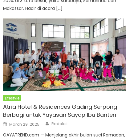
2024 di 3 kota besar, yaitu Surabaya, Samarinda dan
Makassar. Hadir di acara […]
Lifestyle
Atria Hotel & Residences Gading Serpong
Berbagi untuk Yayasan Sayap Ibu Banten
Author
Posted
Redaksi
March 29, 2025
on
GAYATREND.com — Menjelang akhir bulan suci Ramadan,