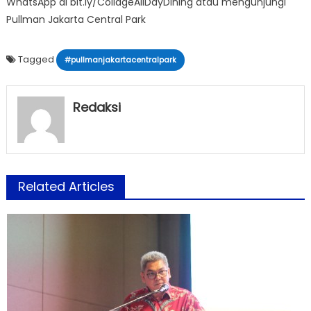
WhatsApp di bit.ly/CollageAllDayDining atau mengunjungi
Pullman Jakarta Central Park
Tagged
#pullmanjakartacentralpark
Redaksi
Related Articles