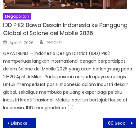
Megapolitan
IDD PIK2 Bawa Desain Indonesia ke Panggung
Global di Salone del Mobile 2026
Author
Posted
Redaksi
April 9, 2026
on
GAYATREND — Indonesia Design District (IDD) PIK2
memperluas langkah internasional dengan berpartisipasi
dalam Salone del Mobile 2026 yang akan berlangsung pada
21–26 April di Milan. Partisipasi ini menjadi upaya strategis
untuk memperkuat posisi Indonesia dalam industri desain
global, sekaligus membuka peluang ekspor bagi pelaku
industri kreatif nasional. Melalui paviliun bertajuk House of
Indonesia, IDD menghadirkan […]
Post
Disnaker Kota Bekasi Gandeng Horison Hotels Cetak SDM Siap Industri Lewat Pelatihan Berbasis Kompetensi
60 Seconds to Tokyo Hadir di favehotel PGC Cililitan, Ren & Reina Siap Sambut Pecinta Kuliner Jepang
navigation