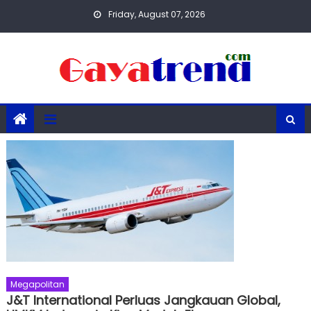
Skip
Friday, August 07, 2026
to
content
Megapolitan
J&T International Perluas Jangkauan Global,