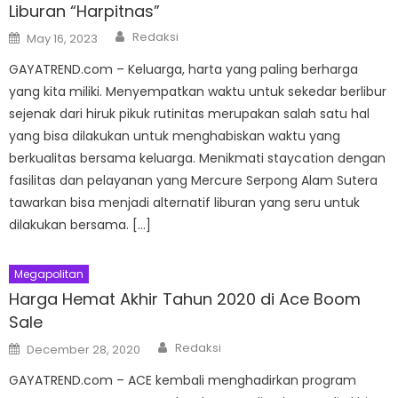
Liburan “Harpitnas”
Author
Posted
Redaksi
May 16, 2023
on
GAYATREND.com – Keluarga, harta yang paling berharga
yang kita miliki. Menyempatkan waktu untuk sekedar berlibur
sejenak dari hiruk pikuk rutinitas merupakan salah satu hal
yang bisa dilakukan untuk menghabiskan waktu yang
berkualitas bersama keluarga. Menikmati staycation dengan
fasilitas dan pelayanan yang Mercure Serpong Alam Sutera
tawarkan bisa menjadi alternatif liburan yang seru untuk
dilakukan bersama. […]
Megapolitan
Harga Hemat Akhir Tahun 2020 di Ace Boom
Sale
Author
Posted
Redaksi
December 28, 2020
on
GAYATREND.com – ACE kembali menghadirkan program