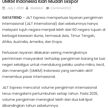
UMKM Indonesia Kian Mudah Ekspor
Posted
Author
July 1, 2026
Redaksi
Comment(0)
on
GAYATREND
– J&T Express memperluas layanan pengiriman
internasional (J&T International) dari sebelumnya hanya
melayani tujuh negara menjadi lebih dari 60 negara tujuan di
berbagai kawasan dunia, termasuk Asia, Timur Tengah,
Afrika, Australia, Amerika, dan Eropa.
Perluasan layanan dilakukan seiring meningkatnya
permintaan masyarakat terhadap pengiriman barang ke luar
negeri sekaligus untuk mendukung pelaku usaha mikro, kecil,
dan menengah (UMKM) Indonesia yang semakin aktif
menembus pasar internasional.
J&T Express mencatat volume pengiriman internasional
terus mengalami pertumbuhan setiap tahun. Pada 2025,
volume pengiriman meningkat lebih dari dua kali lipat
dibandingkan tahun sebelumnya.