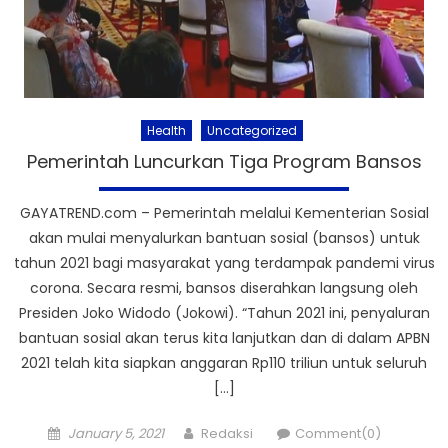
Health
Uncategorized
Pemerintah Luncurkan Tiga Program Bansos
GAYATREND.com – Pemerintah melalui Kementerian Sosial
akan mulai menyalurkan bantuan sosial (bansos) untuk
tahun 2021 bagi masyarakat yang terdampak pandemi virus
corona. Secara resmi, bansos diserahkan langsung oleh
Presiden Joko Widodo (Jokowi). “Tahun 2021 ini, penyaluran
bantuan sosial akan terus kita lanjutkan dan di dalam APBN
2021 telah kita siapkan anggaran Rp110 triliun untuk seluruh
[…]
Posted
Author
January 5, 2021
Redaksi
Comment(0)