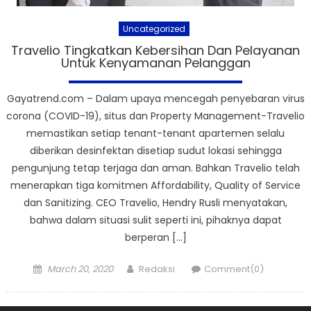
Uncategorized
Travelio Tingkatkan Kebersihan Dan Pelayanan
Untuk Kenyamanan Pelanggan
Gayatrend.com – Dalam upaya mencegah penyebaran virus
corona (COVID-19), situs dan Property Management-Travelio
memastikan setiap tenant-tenant apartemen selalu
diberikan desinfektan disetiap sudut lokasi sehingga
pengunjung tetap terjaga dan aman. Bahkan Travelio telah
menerapkan tiga komitmen Affordability, Quality of Service
dan Sanitizing. CEO Travelio, Hendry Rusli menyatakan,
bahwa dalam situasi sulit seperti ini, pihaknya dapat
berperan […]
Posted
Author
March 20, 2020
Redaksi
Comment(0)
on