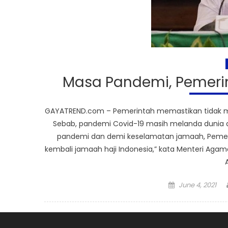
Masa Pandemi, Pemerin
GAYATREND.com – Pemerintah memastikan tidak mem
Sebab, pandemi Covid-19 masih melanda dunia d
pandemi dan demi keselamatan jamaah, Peme
kembali jamaah haji Indonesia,” kata Menteri Agam
Posted
June 4, 2021
on