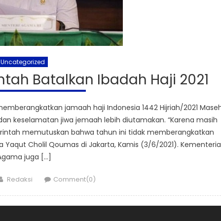
Uncategorized
tah Batalkan Ibadah Haji 2021
berangkatkan jamaah haji Indonesia 1442 Hijriah/2021 Maseh
an keselamatan jiwa jemaah lebih diutamakan. “Karena masih
rintah memutuskan bahwa tahun ini tidak memberangkatkan
a Yaqut Cholil Qoumas di Jakarta, Kamis (3/6/2021). Kementeri
Agama juga […]
Author
Redaksi
Comment(0)