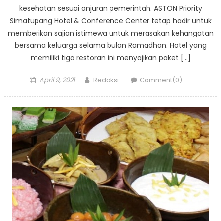
kesehatan sesuai anjuran pemerintah. ASTON Priority
Simatupang Hotel & Conference Center tetap hadir untuk
memberikan sajian istimewa untuk merasakan kehangatan
bersama keluarga selama bulan Ramadhan. Hotel yang
memiliki tiga restoran ini menyajikan paket […]
Posted
Author
April 9, 2021
Redaksi
Comment(0)
on