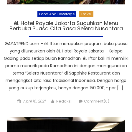
Food And Beverage
Travel
éL Hotel Royale Jakarta Suguhkan Menu
Berbuka Puasa Cita Rasa Selera Nusantara
GAYATREND.com – éL Iftar merupakan program buka puasa
yang diluncurkan oleh éL Hotel Royale Jakarta – Kelapa
Gading pada setiap bulan Ramadhan. éL Iftar kali ini memiliki
promo menarik pada Ramadhan ini dengan menggunakan
tema “Selera Nusantara” di Sapphire Restaurant dan
mengangkat cita rasa tradisional Indonesia. Dengan harga
yang cukup terjangkau, hanya dengan 150.000,- per […]
Posted
Author
April 16, 2021
Redaksi
Comment(0)
on