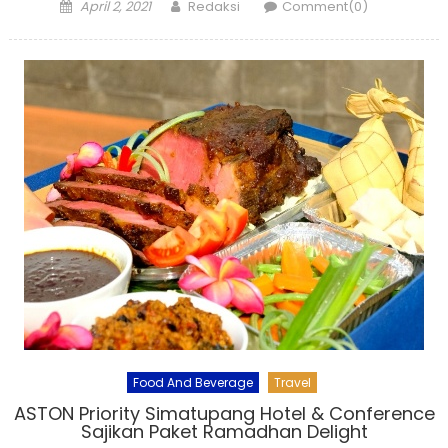
Posted
Author
April 2, 2021
Redaksi
Comment(0)
on
Food And Beverage
Travel
ASTON Priority Simatupang Hotel & Conference
Sajikan Paket Ramadhan Delight