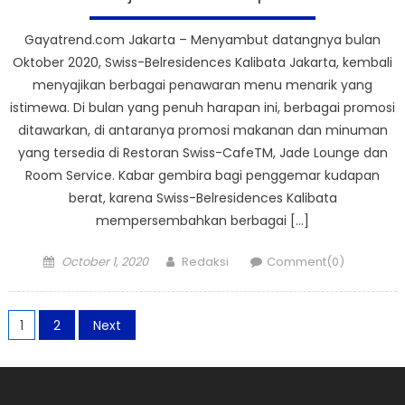
Gayatrend.com Jakarta – Menyambut datangnya bulan
Oktober 2020, Swiss-Belresidences Kalibata Jakarta, kembali
menyajikan berbagai penawaran menu menarik yang
istimewa. Di bulan yang penuh harapan ini, berbagai promosi
ditawarkan, di antaranya promosi makanan dan minuman
yang tersedia di Restoran Swiss-CafeTM, Jade Lounge dan
Room Service. Kabar gembira bagi penggemar kudapan
berat, karena Swiss-Belresidences Kalibata
mempersembahkan berbagai […]
Posted
Author
October 1, 2020
Redaksi
Comment(0)
on
Posts
1
2
Next
pagination