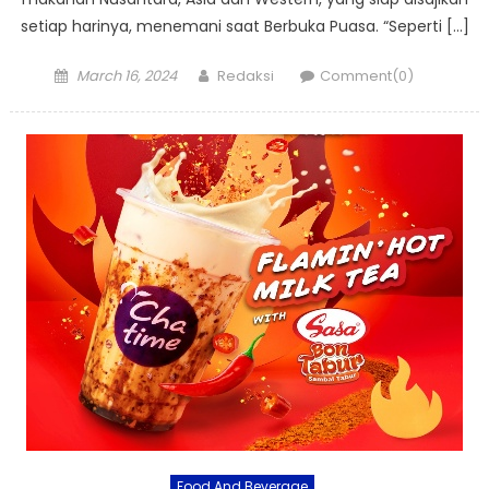
setiap harinya, menemani saat Berbuka Puasa. “Seperti […]
Posted
Author
March 16, 2024
Redaksi
Comment(0)
on
Food And Beverage