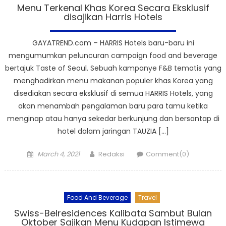
Menu Terkenal Khas Korea Secara Eksklusif
disajikan Harris Hotels
GAYATREND.com – HARRIS Hotels baru-baru ini
mengumumkan peluncuran campaign food and beverage
bertajuk Taste of Seoul. Sebuah kampanye F&B tematis yang
menghadirkan menu makanan populer khas Korea yang
disediakan secara eksklusif di semua HARRIS Hotels, yang
akan menambah pengalaman baru para tamu ketika
menginap atau hanya sekedar berkunjung dan bersantap di
hotel dalam jaringan TAUZIA […]
Posted
Author
March 4, 2021
Redaksi
Comment(0)
on
Food And Beverage
Travel
Swiss-Belresidences Kalibata Sambut Bulan
Oktober Sajikan Menu Kudapan Istimewa