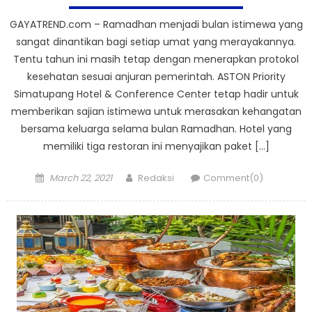
GAYATREND.com – Ramadhan menjadi bulan istimewa yang
sangat dinantikan bagi setiap umat yang merayakannya.
Tentu tahun ini masih tetap dengan menerapkan protokol
kesehatan sesuai anjuran pemerintah. ASTON Priority
Simatupang Hotel & Conference Center tetap hadir untuk
memberikan sajian istimewa untuk merasakan kehangatan
bersama keluarga selama bulan Ramadhan. Hotel yang
memiliki tiga restoran ini menyajikan paket […]
Posted
Author
March 22, 2021
Redaksi
Comment(0)
on