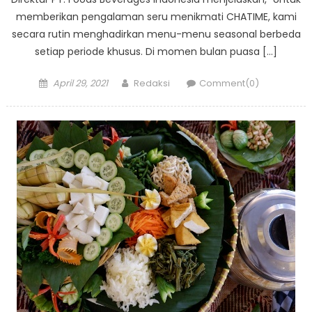
memberikan pengalaman seru menikmati CHATIME, kami
secara rutin menghadirkan menu-menu seasonal berbeda
setiap periode khusus. Di momen bulan puasa […]
Posted
Author
April 29, 2021
Redaksi
Comment(0)
on