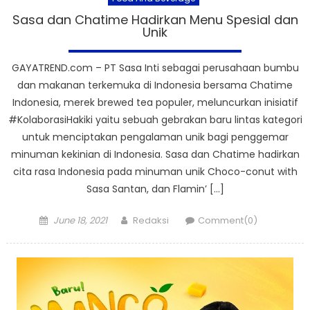
Sasa dan Chatime Hadirkan Menu Spesial dan
Unik
GAYATREND.com – PT Sasa Inti sebagai perusahaan bumbu
dan makanan terkemuka di Indonesia bersama Chatime
Indonesia, merek brewed tea populer, meluncurkan inisiatif
#KolaborasiHakiki yaitu sebuah gebrakan baru lintas kategori
untuk menciptakan pengalaman unik bagi penggemar
minuman kekinian di Indonesia. Sasa dan Chatime hadirkan
cita rasa Indonesia pada minuman unik Choco-conut with
Sasa Santan, dan Flamin’ […]
Posted
Author
June 18, 2021
Redaksi
Comment(0)
on