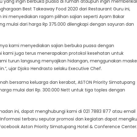
u yang ingin berbuka puasa di rumah ataupun ingin memberika
ghargaan Best Takeaway Food 2020 dari Restaurant Guru ini,
ini menyediakan ragam pilihan sajian seperti Ayam Bakar
ing mulai dari harga Rp 375.000 dilengkapi dengan sayuran dan
unnya kami menyediakan sajian berbuka puasa dengan
 kami juga terus menerapakan protokol kesehatan untuk
ami turun langsung menyajikan hidangan, menggunakan maske
in.”, ujar Djoko Hendrasto selaku Executive Chef.
i rumah bersama keluarga dan kerabat, ASTON Priority Simatupang
rga mulai dari Rp. 300.000 Nett untuk tiga toples dengan
adan ini, dapat menghubungi kami di 021 7883 877 atau email
Informasi terbaru seputar promosi dan kegiatan dapat mengiku
acebook Aston Priority Simatupang Hotel & Conference Center