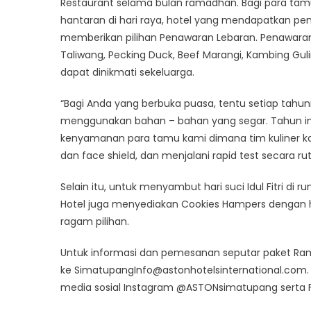
Restaurant selama bulan ramadhan. Bagi para tam
hantaran di hari raya, hotel yang mendapatkan pen
memberikan pilihan Penawaran Lebaran. Penawaran 
Taliwang, Pecking Duck, Beef Marangi, Kambing Gul
dapat dinikmati sekeluarga.
“Bagi Anda yang berbuka puasa, tentu setiap tah
menggunakan bahan – bahan yang segar. Tahun ini
kenyamanan para tamu kami dimana tim kuliner k
dan face shield, dan menjalani rapid test secara rut
Selain itu, untuk menyambut hari suci Idul Fitri d
Hotel juga menyediakan Cookies Hampers dengan ha
ragam pilihan.
Untuk informasi dan pemesanan seputar paket Ram
ke SimatupangInfo@astonhotelsinternational.com. 
media sosial Instagram @ASTONsimatupang serta F