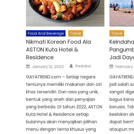
Food And Beverage
Travel
Travel
Nikmati Korean Food Ala
Keindaha
ASTON Kuta Hotel &
Pangumb
Residence
Jadi Day
Author
Posted
Posted
Redaksi
January 12, 2022
February 
on
on
GAYATREND.com – Setiap negara
GAYATREND.
tentunya memiliki makanan dan ciri
jadi salah 
khas tersendiri. Dari rasa yang unik,
sangat dig
bentuk yang aneh dan penyajian
bagus kana
yang berbeda. Di tahun 2022, ASTON
berusia. Ti
Kuta Hotel & Residence setiap
keelokan ala
bulannya akan menyajikan pilihan
dapat berm
menu dengan tema khusus yang
ataupun me