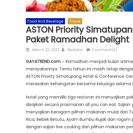
Food And Beverage
Travel
ASTON Priority Simatupan
Paket Ramadhan Delight
Posted
Author
March 22, 2021
Redaksi
Comment(0)
on
GAYATREND.com
– Ramadhan menjadi bulan istime
merayakannya. Tentu tahun ini masih tetap denga
ASTON Priority Simatupang Hotel & Conference Cen
merasakan kehangatan bersama keluarga selama
Hotel yang memiliki tiga restoran ini menyajikan 
disajikan secara prasmanan all you can eat. Sajia
menyajikan beragam pilihan makanan mulai dari Ta’
Rica, Bebek Betutu, Ayam Bumbu Rujak dan ragam pi
dengan sajian live cooking dan pilihan makanan p