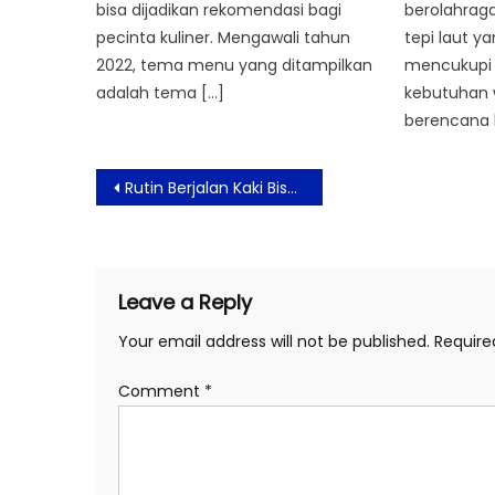
bisa dijadikan rekomendasi bagi
berolahraga
pecinta kuliner. Mengawali tahun
tepi laut y
2022, tema menu yang ditampilkan
mencukupi
adalah tema […]
kebutuhan 
berencana l
Post
Rutin Berjalan Kaki Bisa Turunkan Berat Badan
navigation
Leave a Reply
Your email address will not be published.
Require
Comment
*