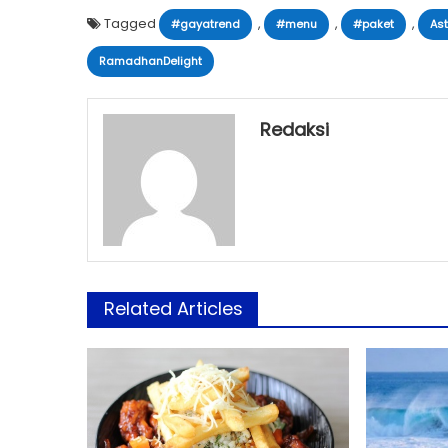
Tagged
,
,
,
#gayatrend
#menu
#paket
As
RamadhanDelight
Redaksi
Related Articles