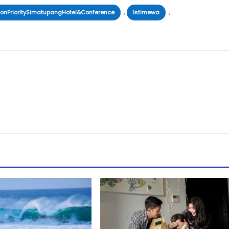
,
,
tonPrioritySimatupangHotel&Conference
Istimewa