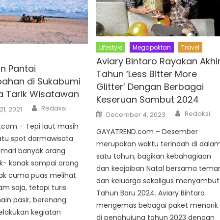
Lifestyle
Megapolitan
Travel
Aviary Bintaro Rayakan Akhi
n Pantai
Tahun ‘Less Bitter More
ahan di Sukabumi
Glitter’ Dengan Berbagai
a Tarik Wisatawan
Keseruan Sambut 2024
Author
Redaksi
21, 2021
Author
Posted
Redaksi
December 4, 2023
on
com – Tepi laut masih
GAYATREND.com – Desember
satu spot darmawisata
merupakan waktu terindah di dala
emari banyak orang
satu tahun, bagikan kebahagiaan
k- kanak sampai orang
dan keajaiban Natal bersama tema
dak cuma puas melihat
dan keluarga sekaligus menyambut
m saja, tetapi turis
Tahun Baru 2024. Aviary Bintaro
ain pasir, berenang
mengemas bebagai paket menarik
lakukan kegiatan
di penghujung tahun 2023 dengan