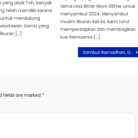
 yang asyik.Toh, banyak
tema Less Bitter More Glitter untuk
ang telah memiliki sarana
menyambut 2024. Menyambut
 untuk mendukung
musim liburan kali ini, kami turut
wisatawan. Kamu yang
mempersiapkan dan membagikan
iburan […]
kue bernuansa […]
Sambut Ramadhan, GUMUN Terbitkan Mukena Safar Unik
d fields are marked
*