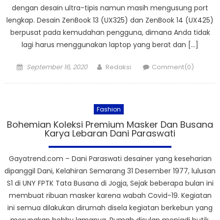
dengan desain ultra-tipis namun masih mengusung port
lengkap. Desain ZenBook 13 (UX325) dan ZenBook 14 (UX425)
berpusat pada kemudahan pengguna, dimana Anda tidak
lagi harus menggunakan laptop yang berat dan […]
Posted
Author
September 16, 2020
Redaksi
Comment(0)
on
Fashion
Bohemian Koleksi Premium Masker Dan Busana
Karya Lebaran Dani Paraswati
Gayatrend.com – Dani Paraswati desainer yang keseharian
dipanggil Dani, Kelahiran Semarang 31 Desember 1977, lulusan
S1 di UNY FPTK Tata Busana di Jogja, Sejak beberapa bulan ini
membuat ribuan masker karena wabah Covid-19. Kegiatan
ini semua dilakukan dirumah disela kegiatan berkebun yang
merupakan hobby lamanya. Rumah disulap menjadi butik,