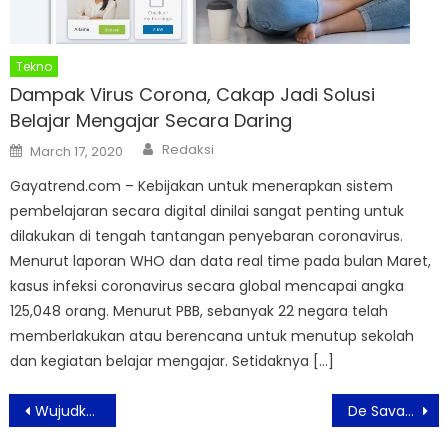
Tekno
Dampak Virus Corona, Cakap Jadi Solusi
Belajar Mengajar Secara Daring
Author
Posted
Redaksi
March 17, 2020
on
Gayatrend.com – Kebijakan untuk menerapkan sistem
pembelajaran secara digital dinilai sangat penting untuk
dilakukan di tengah tantangan penyebaran coronavirus.
Menurut laporan WHO dan data real time pada bulan Maret,
kasus infeksi coronavirus secara global mencapai angka
125,048 orang. Menurut PBB, sebanyak 22 negara telah
memberlakukan atau berencana untuk menutup sekolah
dan kegiatan belajar mengajar. Setidaknya […]
Post
Wujudkan Hunian Nyaman Harga Hemat di Informa ‘Wow Sale’
De Savanna Restaurant Tetap Buka Dengan Menerapkan Protokol Kesehatan
navigation