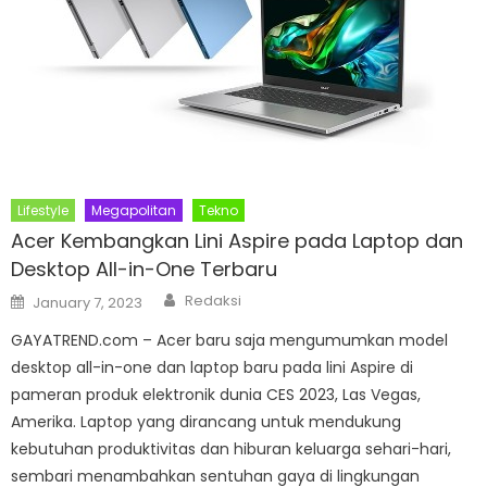
Lifestyle
Megapolitan
Tekno
Acer Kembangkan Lini Aspire pada Laptop dan
Desktop All-in-One Terbaru
Author
Posted
Redaksi
January 7, 2023
on
GAYATREND.com – Acer baru saja mengumumkan model
desktop all-in-one dan laptop baru pada lini Aspire di
pameran produk elektronik dunia CES 2023, Las Vegas,
Amerika. Laptop yang dirancang untuk mendukung
kebutuhan produktivitas dan hiburan keluarga sehari-hari,
sembari menambahkan sentuhan gaya di lingkungan