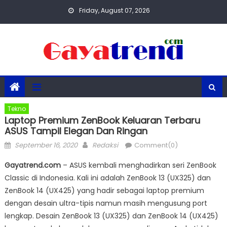
Skip
Friday, August 07, 2026
to
content
Tekno
Laptop Premium ZenBook Keluaran Terbaru
ASUS Tampil Elegan Dan Ringan
Posted
Author
September 16, 2020
Redaksi
Comment(0)
on
Gayatrend.com
– ASUS kembali menghadirkan seri ZenBook
Classic di Indonesia. Kali ini adalah ZenBook 13 (UX325) dan
ZenBook 14 (UX425) yang hadir sebagai laptop premium
dengan desain ultra-tipis namun masih mengusung port
lengkap. Desain ZenBook 13 (UX325) dan ZenBook 14 (UX425)