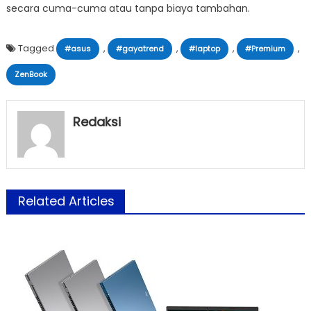
secara cuma-cuma atau tanpa biaya tambahan.
Tagged
,
,
,
,
#asus
#gayatrend
#laptop
#Premium
ZenBook
Redaksi
Related Articles