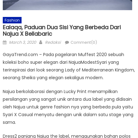
Fashion
Ealaqa, Paduan Dua Sisi Yang Berbeda Dari
Najua X Bellabaric
Posted
Author
March 3, 2020
Redaksi
Comment(0)
on
GayaTrend.com – Pada pagelaran Muffest 2020 sebuah
koleksi boho super elegan dari NajuaModestSyari yang
terinspirasi dari look seorang Lady of Mediterranean Kingdom,
seorang Sheika yang elegan sekaligus modern.
Najua berkolaborasi dengan Lucky Print menampilkan
persilangan yang sangat unik antara dua label yang didisain
oleh Najua untuk genre fashion nya yang berbeda pula yaitu
Syari X Casual menyatu dengan unik dalam satu stage yang
sama.
Dress2 panjang Najua the label, menggunakan bahan polos