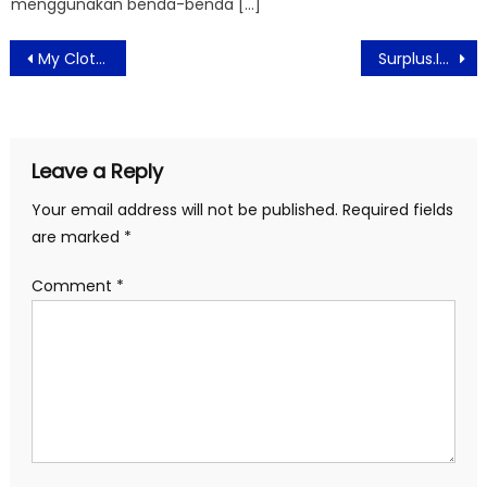
menggunakan benda-benda […]
Post
My Clothes Koleksikan L’Avenir Fashion Gaya Urban Outfit
Surplus.Id Berikan Solusi Perangi Sampah Makanan
navigation
Leave a Reply
Your email address will not be published.
Required fields
are marked
*
Comment
*