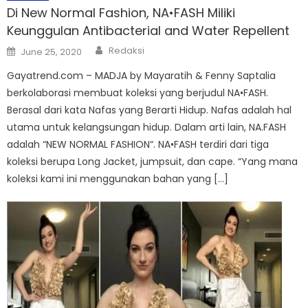
Di New Normal Fashion, NA•FASH Miliki
Keunggulan Antibacterial and Water Repellent
Author
Posted
Redaksi
June 25, 2020
on
Gayatrend.com – MADJA by Mayaratih & Fenny Saptalia
berkolaborasi membuat koleksi yang berjudul NA•FASH.
Berasal dari kata Nafas yang Berarti Hidup. Nafas adalah hal
utama untuk kelangsungan hidup. Dalam arti lain, NA.FASH
adalah “NEW NORMAL FASHION“. NA•FASH terdiri dari tiga
koleksi berupa Long Jacket, jumpsuit, dan cape. “Yang mana
koleksi kami ini menggunakan bahan yang […]