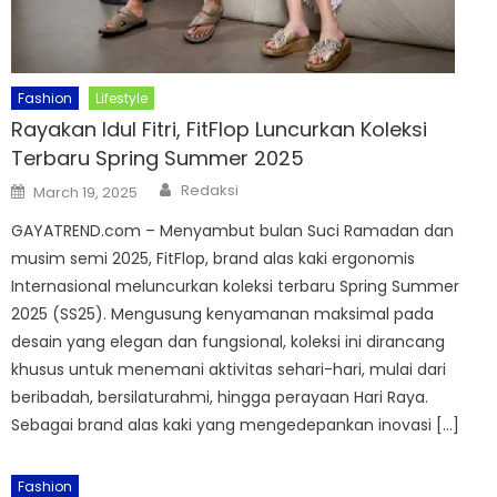
Fashion
Lifestyle
Rayakan Idul Fitri, FitFlop Luncurkan Koleksi
Terbaru Spring Summer 2025
Author
Posted
Redaksi
March 19, 2025
on
GAYATREND.com – Menyambut bulan Suci Ramadan dan
musim semi 2025, FitFlop, brand alas kaki ergonomis
Internasional meluncurkan koleksi terbaru Spring Summer
2025 (SS25). Mengusung kenyamanan maksimal pada
desain yang elegan dan fungsional, koleksi ini dirancang
khusus untuk menemani aktivitas sehari-hari, mulai dari
beribadah, bersilaturahmi, hingga perayaan Hari Raya.
Sebagai brand alas kaki yang mengedepankan inovasi […]
Fashion