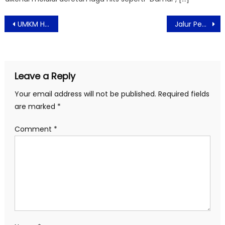
Post
UMKM Harus Peduli Produk Lokal Untuk Bangkitkan Perekonomian Indonesia
Jalur Pendakian Gunung Rinjani Segera Dibuka
navigation
Leave a Reply
Your email address will not be published.
Required fields
are marked
*
Comment
*