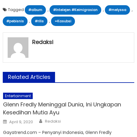
Tagged
,
,
,
#album
#Intelejen #Keimigrasian
#melyssa
,
,
#pebisnis
#rilis
=Kasubsi
Redaksi
Related Articles
Entertainment
Glenn Fredly Meninggal Dunia, Ini Ungkapan
Kesedihan Mutia Ayu
Author
Posted
Redaksi
April 9, 2020
on
Gayatrend.com – Penyanyi Indonesia, Glenn Fredly