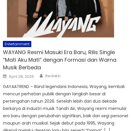
Entertainment
WAYANG Resmi Masuki Era Baru, Rilis Single
“Mati Aku Mati” dengan Formasi dan Warna
Musik Berbeda
Author
Posted
Redaksi
April 28, 2026
on
GAYAATREND – Band legendaris Indonesia, Wayang, kembali
mencuri perhatian publik dengan langkah besar di
pertengahan tahun 2026. Setelah lebih dari dua dekade
berkarya di industri musik Tanah Air, Wayang resmi memulai
era baru dengan perubahan signifikan, baik dari segi personel
maupun arah musikal. Sejak debut pada 1995, Wayang
dikenal melalui deretan lagu hits seperti “Damai”, […]