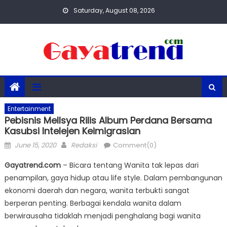
Skip
Saturday, August 08, 2026
to
content
Entertainment
Pebisnis Mellsya Rilis Album Perdana Bersama
Kasubsi Intelejen Keimigrasian
Posted
Author
June 15, 2020
Redaksi
Comment(0)
on
Gayatrend.com
– Bicara tentang Wanita tak lepas dari
penampilan, gaya hidup atau life style. Dalam pembangunan
ekonomi daerah dan negara, wanita terbukti sangat
berperan penting. Berbagai kendala wanita dalam
berwirausaha tidaklah menjadi penghalang bagi wanita