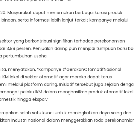
2020. Masyarakat dapat menemukan berbagai kurasi produk
f binaan, serta informasi lebih lanjut terkait kampanye melalui
sektor yang berkontribusi signifikan terhadap perekonomian
ar 3,98 persen. Penjualan daring pun menjadi tumpuan baru ba
ga pertumbuhan usaha.
smita, menyatakan, “Kampanye #GerakanOtomotifNasional
M lokal di sektor otomotif agar mereka dapat terus
elalui platform daring. Inisiatif tersebut juga sejalan deng
emangat pelaku IKM dalam menghasilkan produk otomotif lokal
mestik hingga ekspor.”
erupakan salah satu kunci untuk meningkatkan daya saing dan
itan industri nasional dalam menggerakkan roda perekonomia