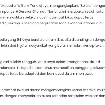
kopedia, William Tanuwijaya, mengungkapkan, “Sejalan denga
ampanye #GerakanOtomotifNasional ini merupakan salah satu
 memastikan pelaku industri otomotif lokal, dapat terus
edia, sekaligus menjaga perputaran roda ekonomi Indonesia di
kopedia yang 94%nya berskala ultra mikro. Jika dibandingkan deng
ada lebih dari 1,1 juta masyarakat yang baru memulai menciptakan
g dinilai lebih tangguh, khususnya dalam menghadapi situasi
i Indonesia, Tokopedia akan terus memberikan panggung seluas-
a dapat terus beradaptasi dan berinovasi dalam menjawab
ha otomotif lokal ini dalam mengembangkan usaha mereka, mula
ran, dengan menyediakan akses terhadap rangkaian webinar da