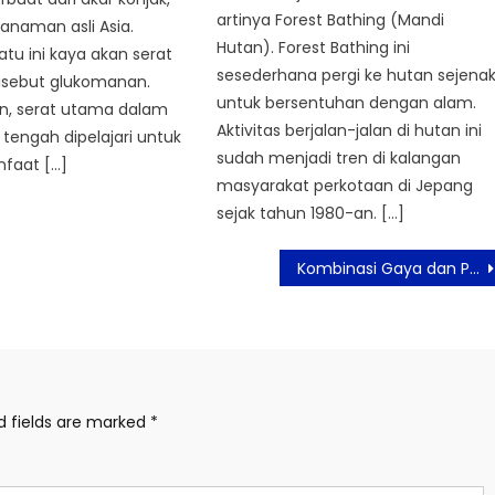
artinya Forest Bathing (Mandi
tanaman asli Asia.
Hutan). Forest Bathing ini
u ini kaya akan serat
sesederhana pergi ke hutan sejena
disebut glukomanan.
untuk bersentuhan dengan alam.
, serat utama dalam
Aktivitas berjalan-jalan di hutan ini
 tengah dipelajari untuk
sudah menjadi tren di kalangan
faat […]
masyarakat perkotaan di Jepang
sejak tahun 1980-an. […]
Kombinasi Gaya dan Performa, Acer Perkenalkan Laptop Super Tipis
d fields are marked
*