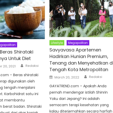
Lifestyle
Megapolitan
gapolitan
Savyavasa Apartemen
Beras Shirataki
Hadirkan Hunian Premium,
nya Untuk Diet
Tenang dan Menyehatkan d
Author
Redaksi
 20, 2021
Tengah Kota Metropolitan
com – Beras shirataki
Author
Posted
Redaksi
March 20, 2022
on
ap digunakan oleh
GAYATREND.com – Apakah Anda
g tengah menjalani
pernah mendengar istilah Shinrin
t. Karbohidrat satu ini
Yoku dari Jepang? Ini adalah
pat membantu
semacam terapi kesehatan yang
 berat badan. Shirataki
kalau diterjemahkan secara harfiah
rbuat dari akar konjak,