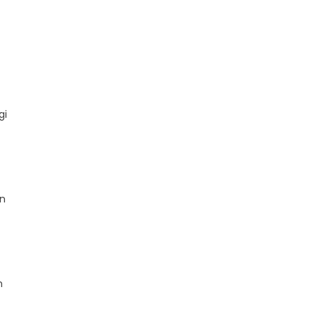
gi
an
n