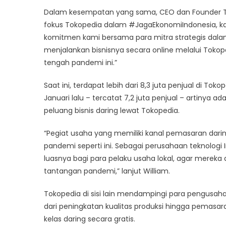
Dalam kesempatan yang sama, CEO dan Founder To
fokus Tokopedia dalam #JagaEkonomiIndonesia, k
komitmen kami bersama para mitra strategis dalam
menjalankan bisnisnya secara online melalui Tokop
tengah pandemi ini.”
Saat ini, terdapat lebih dari 8,3 juta penjual di To
Januari lalu – tercatat 7,2 juta penjual – artinya 
peluang bisnis daring lewat Tokopedia.
“Pegiat usaha yang memiliki kanal pemasaran darin
pandemi seperti ini. Sebagai perusahaan teknolog
luasnya bagi para pelaku usaha lokal, agar merek
tantangan pandemi,” lanjut William.
Tokopedia di sisi lain mendampingi para pengusa
dari peningkatan kualitas produksi hingga pemasa
kelas daring secara gratis.