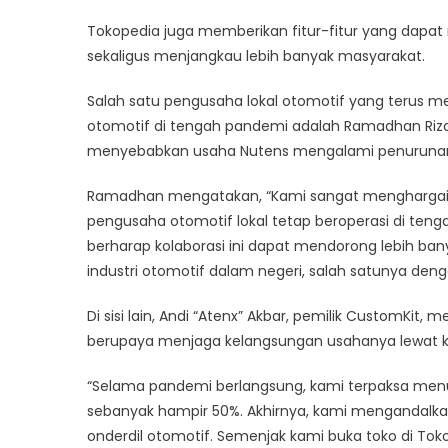
Tokopedia juga memberikan fitur-fitur yang da
sekaligus menjangkau lebih banyak masyarakat.
Salah satu pengusaha lokal otomotif yang terus m
otomotif di tengah pandemi adalah Ramadhan Riza
menyebabkan usaha Nutens mengalami penurunan 
Ramadhan mengatakan, “Kami sangat menghargai 
pengusaha otomotif lokal tetap beroperasi di te
berharap kolaborasi ini dapat mendorong lebih b
industri otomotif dalam negeri, salah satunya deng
Di sisi lain, Andi “Atenx” Akbar, pemilik CustomKit
berupaya menjaga kelangsungan usahanya lewat ka
“Selama pandemi berlangsung, kami terpaksa menu
sebanyak hampir 50%. Akhirnya, kami mengandalkan
onderdil otomotif. Semenjak kami buka toko di Tok