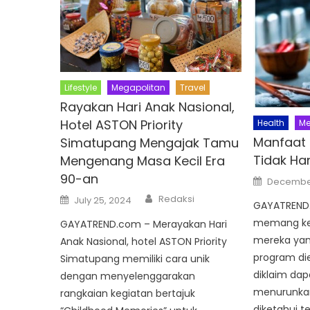
Lifestyle
Megapolitan
Travel
Rayakan Hari Anak Nasional,
Hotel ASTON Priority
Health
Me
Manfaat 
Simatupang Mengajak Tamu
Tidak Ha
Mengenang Masa Kecil Era
90-an
Posted
December
on
Author
Posted
Redaksi
July 25, 2024
GAYATREND.
on
memang ker
GAYATREND.com – Merayakan Hari
mereka yan
Anak Nasional, hotel ASTON Priority
program die
Simatupang memiliki cara unik
diklaim da
dengan menyelenggarakan
menurunkan
rangkaian kegiatan bertajuk
diketahui te