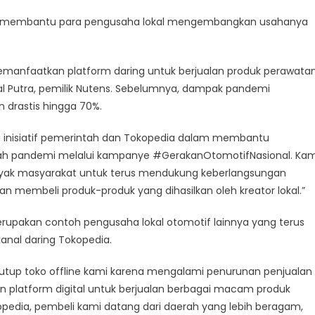
pat membantu para pengusaha lokal mengembangkan usahanya
emanfaatkan platform daring untuk berjualan produk perawata
l Putra, pemilik Nutens. Sebelumnya, dampak pandemi
drastis hingga 70%.
inisiatif pemerintah dan Tokopedia dalam membantu
ngah pandemi melalui kampanye #GerakanOtomotifNasional. Kam
anyak masyarakat untuk terus mendukung keberlangsungan
an membeli produk-produk yang dihasilkan oleh kreator lokal.”
, merupakan contoh pengusaha lokal otomotif lainnya yang terus
nal daring Tokopedia.
tup toko offline kami karena mengalami penurunan penjualan
 platform digital untuk berjualan berbagai macam produk
opedia, pembeli kami datang dari daerah yang lebih beragam,