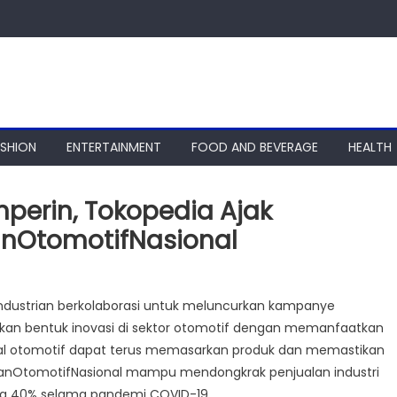
ASHION
ENTERTAINMENT
FOOD AND BEVERAGE
HEALTH
perin, Tokopedia Ajak
anOtomotifNasional
ndustrian berkolaborasi untuk meluncurkan kampanye
kan bentuk inovasi di sektor otomotif dengan memanfaatkan
lokal otomotif dapat terus memasarkan produk dan memastikan
kanOtomotifNasional mampu mendongkrak penjualan industri
ga 40% selama pandemi COVID-19.