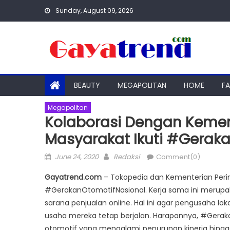
Skip
Sunday, August 09, 2026
to
content
BEAUTY
MEGAPOLITAN
HOME
F
Megapolitan
Kolaborasi Dengan Kemen
Masyarakat Ikuti #Gerak
Posted
Author
June 24, 2020
Redaksi
Comment(0)
on
Gayatrend.com
– Tokopedia dan Kementerian Peri
#GerakanOtomotifNasional. Kerja sama ini merupa
sarana penjualan online. Hal ini agar pengusaha 
usaha mereka tetap berjalan. Harapannya, #Gera
otomotif yang mengalami penurunan kinerja hing