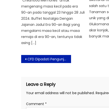
“Childhood Memories” untuk
salah satu 
mengenang masa kecil pada era
Tanaman sat
90-an pada tanggal 23 hingga 28 Juli
unik yang 
2024. Buffet Nostalgia Dengan
Glukomanan
Jajanan Jadul Era 90-an Bagi yang
akar konjak,
mengalami masa kecil atau masa
banyak man
remaja di era 90-an, tentunya tidak
asing […]
Post
CFD Dipadati Pengunjung, di Dominasi Pesepeda
navigation
Leave a Reply
Your email address will not be published.
Require
Comment
*