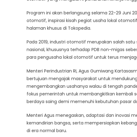
Program ini akan berlangsung selama 22-29 Juni 
otomotif, inspirasi kisah pegiat usaha lokal otomoti
halaman khusus di Tokopedia.
Pada 2019, industri otomotif merupakan salah satu 
nasional, khususnya terhadap PDB non-migas sebes
para pengusaha lokal otomotif untuk terus menja
Menteri Perindustrian RI, Agus Gumiwang Kartasa
bertujuan mengajak masyarakat untuk mendukung IK
mengembangkan usahanya walau di tengah pandemi m
fokus pemerintah untuk membangkitkan kembali s
berdaya saing demi memenuhi kebutuhan pasar do
Menteri Agus menegaskan, adaptasi dan inovasi m
kemandirian bangsa, serta mempersiapkan kebangk
di era normal baru.